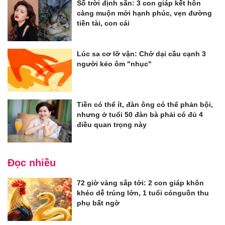
Số trời định sẵn: 3 con giáp kết hôn
càng muộn mới hạnh phúc, vẹn đường
tiền tài, con cái
Lúc sa cơ lỡ vận: Chớ dại cầu cạnh 3
người kẻo ôm "nhục"
Tiền có thể ít, đàn ông có thể phản bội,
nhưng ở tuổi 50 đàn bà phải có đủ 4
điều quan trọng này
Đọc nhiều
72 giờ vàng sắp tới: 2 con giáp khôn
khéo dễ trúng lớn, 1 tuổi cónguồn thu
phụ bất ngờ