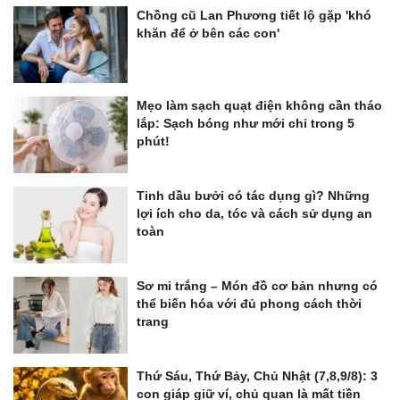
Chồng cũ Lan Phương tiết lộ gặp 'khó
khăn để ở bên các con'
Mẹo làm sạch quạt điện không cần tháo
lắp: Sạch bóng như mới chỉ trong 5
phút!
Tinh dầu bưởi có tác dụng gì? Những
lợi ích cho da, tóc và cách sử dụng an
toàn
Sơ mi trắng – Món đồ cơ bản nhưng có
thể biến hóa với đủ phong cách thời
trang
Thứ Sáu, Thứ Bảy, Chủ Nhật (7,8,9/8): 3
con giáp giữ ví, chủ quan là mất tiền