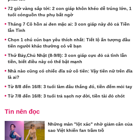
72 giờ vàng sắp tới: 2 con giáp khôn khéo dễ trúng lớn, 1
tuổi cónguồn thu phụ bất ngờ
Tháng 7 Cô hồn ai đen mặc ai: 3 con giáp này đỏ cả Tiền
lẫn Tình
Chọn 1 chú cún bạn yêu thích nhất: Tiết lộ ấn tượng đầu
tiên người khác thường có về bạn
Thứ Bảy,Chủ Nhật (8-9/8): 3 con giáp cực đỏ cả tình lẫn
tiền, biết điều này có thể bật mạnh
Nhà nào cũng có chiếc đĩa sứ cô tiên: Vậy tiên nữ trên đĩa
là ai?
Từ 8/8 đến 16/8: 3 tuổi làm đâu thắng đó, tiền đếm mỏi tay
Từ 7/8 đến 16/8: 3 tuổi trả sạch nợ đời, tiền tài đỏ chót
Tin nên đọc
Những màn "lột xác" nhờ giảm cân của
sao Việt khiến fan trầm trồ