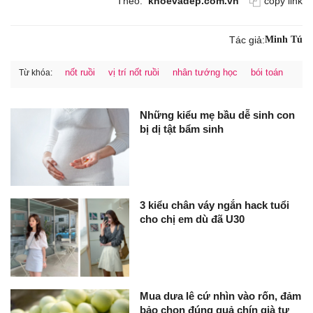
Theo:
khoevadep.com.vn
copy link
Tác giả:
Minh Tú
nốt ruồi
vị trí nốt ruồi
nhân tướng học
bói toán
Từ khóa:
Những kiểu mẹ bầu dễ sinh con
bị dị tật bẩm sinh
3 kiểu chân váy ngắn hack tuổi
cho chị em dù đã U30
Mua dưa lê cứ nhìn vào rốn, đảm
bảo chọn đúng quả chín già tự