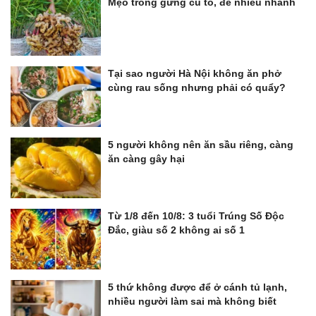
Mẹo trồng gừng củ to, đẻ nhiều nhánh
Tại sao người Hà Nội không ăn phở
cùng rau sống nhưng phải có quẩy?
5 người không nên ăn sầu riêng, càng
ăn càng gây hại
Từ 1/8 đến 10/8: 3 tuổi Trúng Số Độc
Đắc, giàu số 2 không ai số 1
5 thứ không được để ở cánh tủ lạnh,
nhiều người làm sai mà không biết