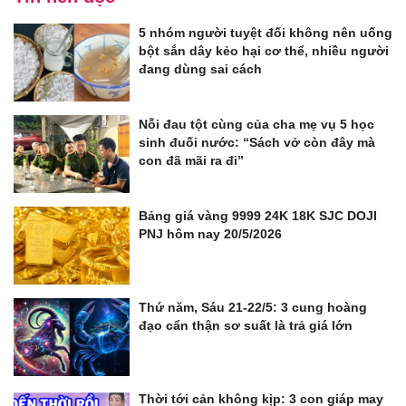
5 nhóm người tuyệt đối không nên uống
bột sắn dây kẻo hại cơ thể, nhiều người
đang dùng sai cách
Nỗi đau tột cùng của cha mẹ vụ 5 học
sinh đuối nước: “Sách vở còn đây mà
con đã mãi ra đi”
Bảng giá vàng 9999 24K 18K SJC DOJI
PNJ hôm nay 20/5/2026
Thứ năm, Sáu 21-22/5: 3 cung hoàng
đạo cẩn thận sơ suất là trả giá lớn
Thời tới cản không kịp: 3 con giáp may