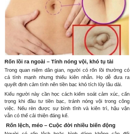
Rốn lồi ra ngoài – Tính nóng vội, khó tụ tài
Trong quan niệm dân gian, người có rốn lồi thường có
cá tính mạnh nhưng thiếu kiên nhẫn. Họ dễ đưa ra
quyết định cảm tính nên tiền bạc khó tích lũy lâu dài.
Kiểu người này cần học cách kiểm soát cảm xúc, cẩn
trọng khi đầu tư tiền bạc, tránh nóng vội trong công
việc. Nếu rèn được sự bình tĩnh và kiên trì, hậu vận
vẫn có thể cải thiện đáng kể.
Rốn lệch, méo – Cuộc đời nhiều biến động
Người có rốn lệch hoặc hình dáng không cân đối