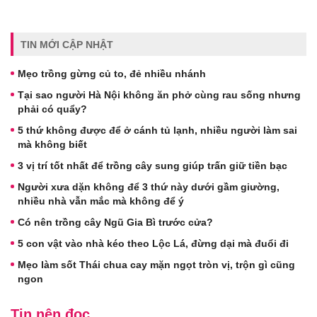
TIN MỚI CẬP NHẬT
Mẹo trồng gừng củ to, đẻ nhiều nhánh
Tại sao người Hà Nội không ăn phở cùng rau sống nhưng
phải có quẩy?
5 thứ không được để ở cánh tủ lạnh, nhiều người làm sai
mà không biết
3 vị trí tốt nhất để trồng cây sung giúp trấn giữ tiền bạc
Người xưa dặn không để 3 thứ này dưới gầm giường,
nhiều nhà vẫn mắc mà không để ý
Có nên trồng cây Ngũ Gia Bì trước cửa?
5 con vật vào nhà kéo theo Lộc Lá, đừng dại mà đuổi đi
Mẹo làm sốt Thái chua cay mặn ngọt tròn vị, trộn gì cũng
ngon
Tin nên đọc