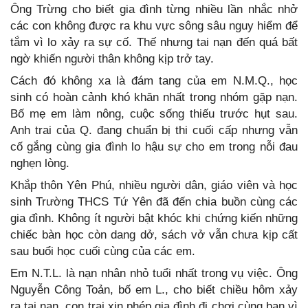
Ông Trừng cho biết gia đình từng nhiều lần nhắc nhở
các con không được ra khu vực sông sâu nguy hiểm để
tắm vì lo xảy ra sự cố. Thế nhưng tai nạn đến quá bất
ngờ khiến người thân không kịp trở tay.
Cách đó không xa là đám tang của em N.M.Q., học
sinh có hoàn cảnh khó khăn nhất trong nhóm gặp nạn.
Bố mẹ em làm nông, cuộc sống thiếu trước hụt sau.
Anh trai của Q. đang chuẩn bị thi cuối cấp nhưng vẫn
cố gắng cùng gia đình lo hậu sự cho em trong nỗi đau
nghẹn lòng.
Khắp thôn Yên Phú, nhiều người dân, giáo viên và học
sinh Trường THCS Tứ Yên đã đến chia buồn cùng các
gia đình. Không ít người bật khóc khi chứng kiến những
chiếc bàn học còn dang dở, sách vở vẫn chưa kịp cất
sau buổi học cuối cùng của các em.
Em N.T.L. là nạn nhân nhỏ tuổi nhất trong vụ việc. Ông
Nguyễn Công Toản, bố em L., cho biết chiều hôm xảy
ra tai nạn, con trai xin phép gia đình đi chơi cùng bạn vì