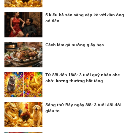
5 kiểu bà sẵn sàng cặp kè với đàn ông
có tiền
Cách làm gà nướng giấy bạc
Từ 8/8 đến 18/8: 3 tuổi quý nhân che
chở, lương thưởng bật tăng
Sáng thứ Bảy ngày 8/8: 3 tuổi đổi đời
giàu to