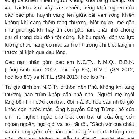
vong đã khiến nhiều người không khỏi bàng hoàng, xót
xa. Tại khu vực xảy ra sự việc, tiếng khóc nghẹn của
các bậc phụ huynh vang lên giữa bãi ven sông khiến
không khí càng thêm tang thương. Một người mẹ gần
như gục ngã khi hay tin con gặp nạn, phải nhờ chồng
dìu đi trong đau đớn tột cùng. Nhiều người dân và lực
lượng chức năng có mặt tại hiện trường chỉ biết lặng im
trước bi kịch quá đau lòng.
Các nạn nhân gồm các em N.C.Tr., N.M.Q., B.B.N.
(cùng sinh năm 2012, học lớp 8B), N.V.T. (SN 2012,
học lớp 8C) và N.T.L. (SN 2013, học lớp 7).
Tại gia đình em N.C.Tr. ở thôn Yên Phú, không khí tang
thương bao trùm khắp căn nhà nhỏ. Người mẹ ngồi
lặng bên linh cữu con trai, đôi mắt đỏ hoe sau nhiều giờ
khóc cạn nước mắt. Ông Nguyễn Công Trừng, bố của
em Tr., nghẹn ngào cho biết con trai út của ông vốn
ngoan ngoãn, học giỏi và bơi rất tốt. “Sách vở của cháu
vẫn còn nguyên trên bàn học mà giờ con đã không còn