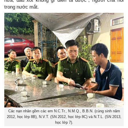
nữa, đau xót không gì diễn tả được”, người cha nói
trong nước mắt.
Các nạn nhân gồm các em N.C.Tr., N.M.Q., B.B.N. (cùng sinh năm
2012, học lớp 8B), N.V.T. (SN 2012, học lớp 8C) và N.T.L. (SN 2013,
học lớp 7).