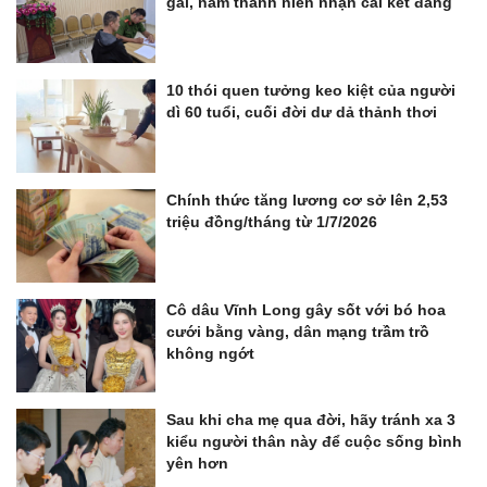
gái, nam thanh niên nhận cái kết đắng
10 thói quen tưởng keo kiệt của người
dì 60 tuổi, cuối đời dư dả thảnh thơi
Chính thức tăng lương cơ sở lên 2,53
triệu đồng/tháng từ 1/7/2026
Cô dâu Vĩnh Long gây sốt với bó hoa
cưới bằng vàng, dân mạng trầm trồ
không ngớt
Sau khi cha mẹ qua đời, hãy tránh xa 3
kiểu người thân này để cuộc sống bình
yên hơn