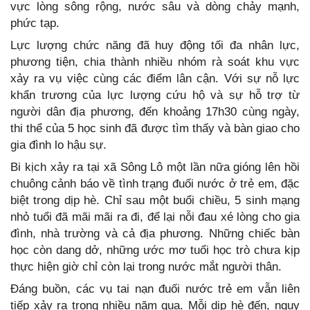
vực lòng sông rộng, nước sâu và dòng chảy mạnh,
phức tạp.
Lực lượng chức năng đã huy động tối đa nhân lực,
phương tiện, chia thành nhiều nhóm rà soát khu vực
xảy ra vụ việc cùng các điểm lân cận. Với sự nỗ lực
khẩn trương của lực lượng cứu hộ và sự hỗ trợ từ
người dân địa phương, đến khoảng 17h30 cùng ngày,
thi thể của 5 học sinh đã được tìm thấy và bàn giao cho
gia đình lo hậu sự.
Bi kịch xảy ra tại xã Sông Lô một lần nữa gióng lên hồi
chuông cảnh báo về tình trạng đuối nước ở trẻ em, đặc
biệt trong dịp hè. Chỉ sau một buổi chiều, 5 sinh mạng
nhỏ tuổi đã mãi mãi ra đi, để lại nỗi đau xé lòng cho gia
đình, nhà trường và cả địa phương. Những chiếc bàn
học còn dang dở, những ước mơ tuổi học trò chưa kịp
thực hiện giờ chỉ còn lại trong nước mắt người thân.
Đáng buồn, các vụ tai nạn đuối nước trẻ em vẫn liên
tiếp xảy ra trong nhiều năm qua. Mỗi dịp hè đến, nguy