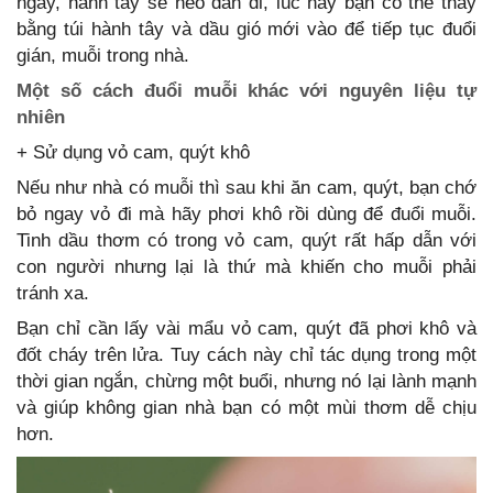
ngày, hành tây sẽ héo dần đi, lúc này bạn có thể thay
bằng túi hành tây và dầu gió mới vào để tiếp tục đuổi
gián, muỗi trong nhà.
Một số cách đuổi muỗi khác với nguyên liệu tự
nhiên
+ Sử dụng vỏ cam, quýt khô
Nếu như nhà có muỗi thì sau khi ăn cam, quýt, bạn chớ
bỏ ngay vỏ đi mà hãy phơi khô rồi dùng để đuổi muỗi.
Tinh dầu thơm có trong vỏ cam, quýt rất hấp dẫn với
con người nhưng lại là thứ mà khiến cho muỗi phải
tránh xa.
Bạn chỉ cần lấy vài mẩu vỏ cam, quýt đã phơi khô và
đốt cháy trên lửa. Tuy cách này chỉ tác dụng trong một
thời gian ngắn, chừng một buổi, nhưng nó lại lành mạnh
và giúp không gian nhà bạn có một mùi thơm dễ chịu
hơn.