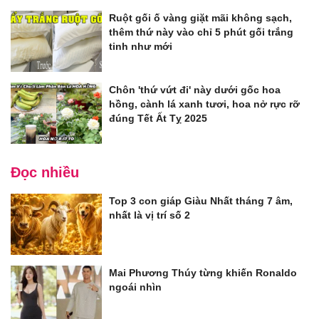
Ruột gối ố vàng giặt mãi không sạch,
thêm thứ này vào chỉ 5 phút gối trắng
tinh như mới
Chôn 'thứ vứt đi' này dưới gốc hoa
hồng, cành lá xanh tươi, hoa nở rực rỡ
đúng Tết Ất Tỵ 2025
Đọc nhiều
Top 3 con giáp Giàu Nhất tháng 7 âm,
nhất là vị trí số 2
Mai Phương Thúy từng khiến Ronaldo
ngoái nhìn