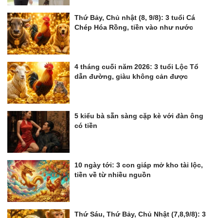
Thứ Bảy, Chủ nhật (8, 9/8): 3 tuổi Cá
Chép Hóa Rồng, tiền vào như nước
4 tháng cuối năm 2026: 3 tuổi Lộc Tổ
dẫn đường, giàu không cản được
5 kiểu bà sẵn sàng cặp kè với đàn ông
có tiền
10 ngày tới: 3 con giáp mở kho tài lộc,
tiền về từ nhiều nguồn
Thứ Sáu, Thứ Bảy, Chủ Nhật (7,8,9/8): 3