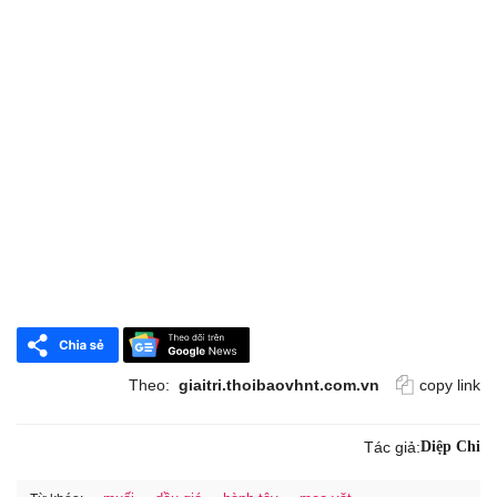
Theo:
giaitri.thoibaovhnt.com.vn
copy link
Tác giả:
Diệp Chi