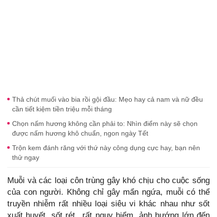
Thả chút muối vào bia rồi gội đầu: Mẹo hay cả nam và nữ đều
cần tiết kiệm tiền triệu mỗi tháng
Chọn nấm hương không cần phải to: Nhìn điểm này sẽ chọn
được nấm hương khô chuẩn, ngon ngày Tết
Trộn kem đánh răng với thứ này công dụng cực hay, bạn nên
thử ngay
Muỗi và các loại côn trùng gây khó chịu cho cuộc sống
của con người. Không chỉ gây mẩn ngứa, muỗi có thể
truyền nhiễm rất nhiều loại siêu vi khác nhau như sốt
xuất huyết, sốt rét...rất nguy hiểm, ảnh hướng lớn đến