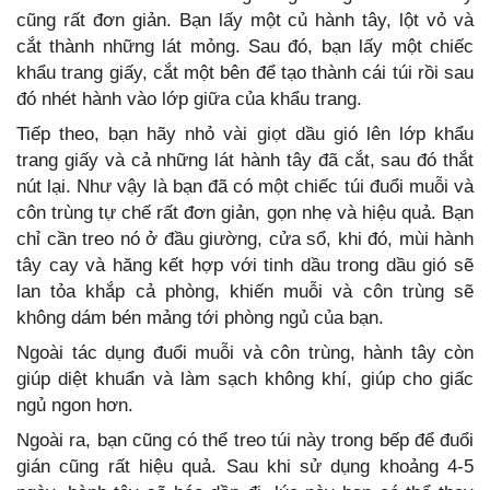
cũng rất đơn giản. Bạn lấy một củ hành tây, lột vỏ và
cắt thành những lát mỏng. Sau đó, bạn lấy một chiếc
khẩu trang giấy, cắt một bên để tạo thành cái túi rồi sau
đó nhét hành vào lớp giữa của khẩu trang.
Tiếp theo, bạn hãy nhỏ vài giọt dầu gió lên lớp khẩu
trang giấy và cả những lát hành tây đã cắt, sau đó thắt
nút lại. Như vậy là bạn đã có một chiếc túi đuổi muỗi và
côn trùng tự chế rất đơn giản, gọn nhẹ và hiệu quả. Bạn
chỉ cần treo nó ở đầu giường, cửa sổ, khi đó, mùi hành
tây cay và hăng kết hợp với tinh dầu trong dầu gió sẽ
lan tỏa khắp cả phòng, khiến muỗi và côn trùng sẽ
không dám bén mảng tới phòng ngủ của bạn.
Ngoài tác dụng đuổi muỗi và côn trùng, hành tây còn
giúp diệt khuẩn và làm sạch không khí, giúp cho giấc
ngủ ngon hơn.
Ngoài ra, bạn cũng có thể treo túi này trong bếp để đuổi
gián cũng rất hiệu quả. Sau khi sử dụng khoảng 4-5