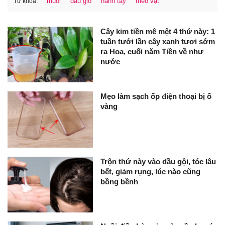
muối
dầu gió
hành tây
mẹo vặt
Từ khóa:
Cây kim tiền mê mệt 4 thứ này: 1
tuần tưới lần cây xanh tươi sớm
ra Hoa, cuối năm Tiền về như
nước
Mẹo làm sạch ốp điện thoại bị ố
vàng
Trộn thứ này vào dầu gội, tóc lâu
bết, giảm rụng, lúc nào cũng
bồng bềnh