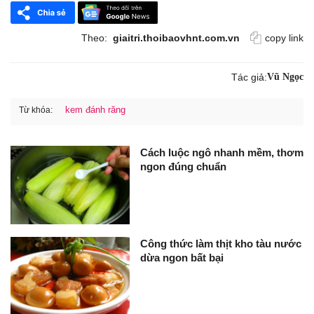
Theo:
giaitri.thoibaovhnt.com.vn
copy link
Tác giả:
Vũ Ngọc
kem đánh răng
Từ khóa:
Cách luộc ngô nhanh mềm, thơm
ngon đúng chuẩn
Công thức làm thịt kho tàu nước
dừa ngon bất bại