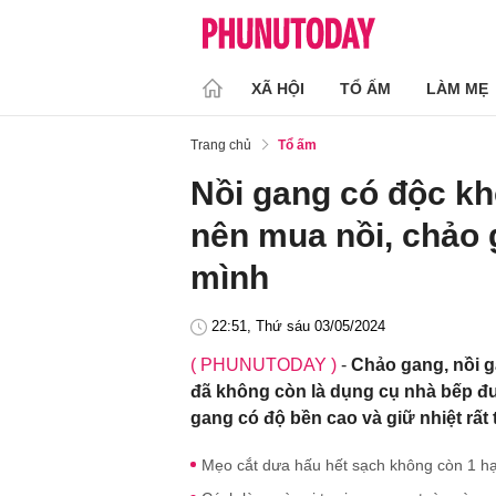
XÃ HỘI
TỔ ẤM
LÀM MẸ
Trang chủ
Tổ ấm
Nồi gang có độc kh
nên mua nồi, chảo
mình
22:51, Thứ sáu 03/05/2024
( PHUNUTODAY )
-
Chảo gang, nồi g
đã không còn là dụng cụ nhà bếp đ
gang có độ bền cao và giữ nhiệt rất 
Mẹo cắt dưa hấu hết sạch không còn 1 hạ