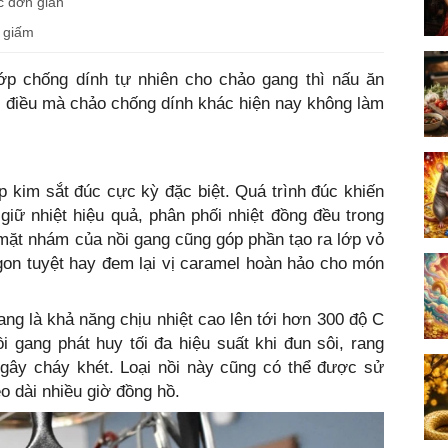
c đơn giản
m giấm
lớp chống dính tự nhiên cho chảo gang thì nấu ăn
, điều mà chảo chống dính khác hiện nay không làm
 kim sắt đúc cực kỳ đặc biệt. Quá trình đúc khiến
 giữ nhiệt hiệu quả, phân phối nhiệt đồng đều trong
 mặt nhám của nồi gang cũng góp phần tạo ra lớp vỏ
gon tuyệt hay đem lại vị caramel hoàn hảo cho món
ang là khả năng chịu nhiệt cao lên tới hơn 300 độ C
 gang phát huy tối đa hiệu suất khi đun sôi, rang
gây cháy khét. Loại nồi này cũng có thể được sử
 dài nhiều giờ đồng hồ.