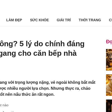
LÀM ĐẸP
SỨC KHỎE
GIẢI TRÍ
THỜI TRANG
C
Đọ
ông? 5 lý do chính đáng
 gang cho căn bếp nhà
ang với trọng lượng nặng, vẻ ngoài không bắt mắt
ược nhiều người lựa chọn. Nhưng thực ra, chảo
tốt nên nấu thức ăn rất ngon.
t nào