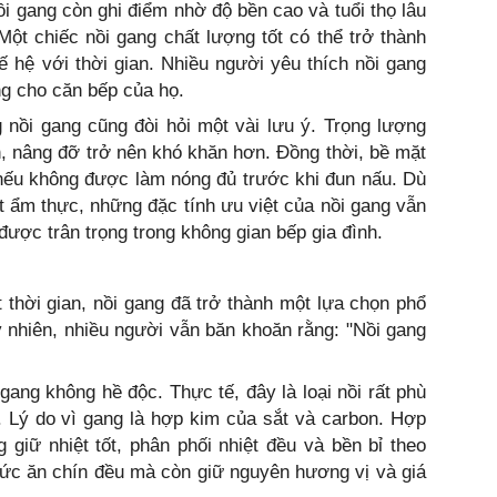
i gang còn ghi điểm nhờ độ bền cao và tuổi thọ lâu
ột chiếc nồi gang chất lượng tốt có thể trở thành
ế hệ với thời gian. Nhiều người yêu thích nồi gang
ng cho căn bếp của họ.
 nồi gang cũng đòi hỏi một vài lưu ý. Trọng lượng
, nâng đỡ trở nên khó khăn hơn. Đồng thời, bề mặt
nếu không được làm nóng đủ trước khi đun nấu. Dù
 ẩm thực, những đặc tính ưu việt của nồi gang vẫn
ược trân trọng trong không gian bếp gia đình.
 thời gian, nồi gang đã trở thành một lựa chọn phổ
uy nhiên, nhiều người vẫn băn khoăn rằng: "Nồi gang
 gang không hề độc. Thực tế, đây là loại nồi rất phù
 Lý do vì gang là hợp kim của sắt và carbon. Hợp
giữ nhiệt tốt, phân phối nhiệt đều và bền bỉ theo
thức ăn chín đều mà còn giữ nguyên hương vị và giá