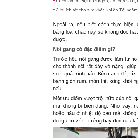
Cách làm mì sợi tươi ngon, an toàn và cự
3 lợi ích tốt cho sức khỏe khi ăn Tỏi ngâ
Ngoài ra, nếu biết cách thực hiện 
bằng loại chảo này sẽ không độc hại
được.
Nồi gang có đặc điểm gì?
Trước hết, nồi gang được làm từ hợp
cho thành nồi rất dày và nặng, giúp
suốt quá trình nấu. Bên cạnh đó, bề
bánh giòn rụm, món thịt xông khói n
nấu.
Một ưu điểm vượt trội nữa của nồi g
mà không bị biến dạng. Nhờ vậy, nồi
hoặc nấu ở nhiệt độ cao mà không 
dụng cho việc nướng hay đun nấu kéo