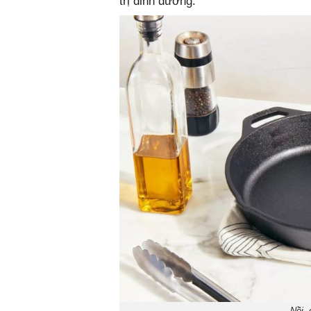
trị dinh dưỡng.
Nồi,