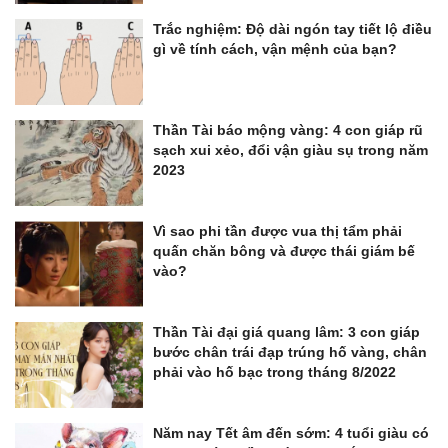
Trắc nghiệm: Độ dài ngón tay tiết lộ điều
gì về tính cách, vận mệnh của bạn?
Thần Tài báo mộng vàng: 4 con giáp rũ
sạch xui xẻo, đổi vận giàu sụ trong năm
2023
Vì sao phi tần được vua thị tẩm phải
quấn chăn bông và được thái giám bế
vào?
Thần Tài đại giá quang lâm: 3 con giáp
bước chân trái đạp trúng hố vàng, chân
phải vào hố bạc trong tháng 8/2022
Năm nay Tết âm đến sớm: 4 tuổi giàu có