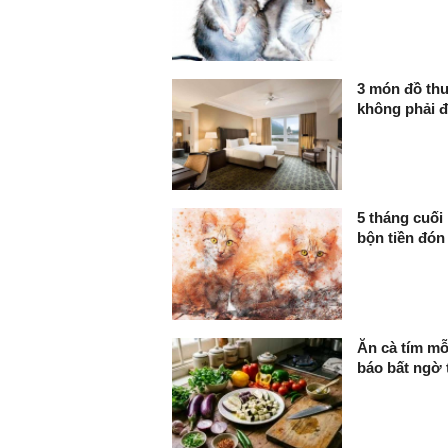
3 món đồ thư
không phải để
5 tháng cuối
bộn tiền đón 
Ăn cà tím mỗ
báo bất ngờ 