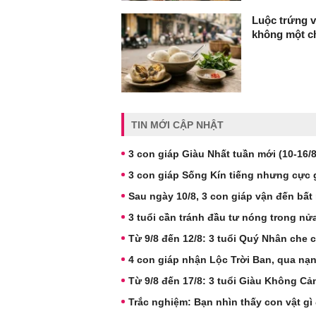
Luộc trứng v
không một ch
TIN MỚI CẬP NHẬT
3 con giáp Giàu Nhất tuần mới (10-16/8)
3 con giáp Sống Kín tiếng nhưng cực 
Sau ngày 10/8, 3 con giáp vận đến bất
3 tuổi cần tránh đầu tư nóng trong nửa
Từ 9/8 đến 12/8: 3 tuổi Quý Nhân che c
4 con giáp nhận Lộc Trời Ban, qua nạn
Từ 9/8 đến 17/8: 3 tuổi Giàu Không C
Trắc nghiệm: Bạn nhìn thấy con vật gì