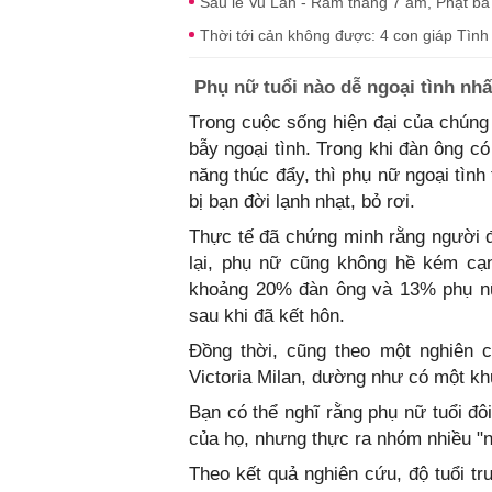
Sau lễ Vu Lan - Rằm tháng 7 âm, Phật bà đ
Thời tới cản không được: 4 con giáp Tình
Phụ nữ tuổi nào dễ ngoại tình nhấ
Trong cuộc sống hiện đại của chúng 
bẫy ngoại tình. Trong khi đàn ông 
năng thúc đẩy, thì phụ nữ ngoại tình 
bị bạn đời lạnh nhạt, bỏ rơi.
Thực tế đã chứng minh rằng người 
lại, phụ nữ cũng không hề kém cạ
khoảng 20% đàn ông và 13% phụ nữ 
sau khi đã kết hôn.
Đồng thời, cũng theo một nghiên 
Victoria Milan, dường như có một k
Bạn có thể nghĩ rằng phụ nữ tuổi đô
của họ, nhưng thực ra nhóm nhiều "n
Theo kết quả nghiên cứu, độ tuổi tru