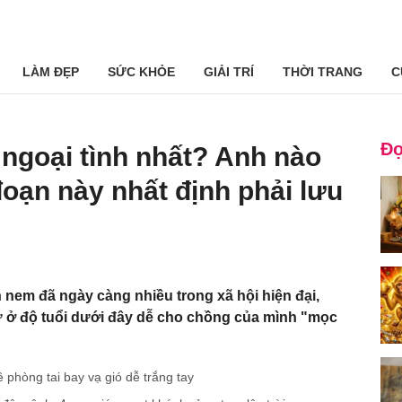
LÀM ĐẸP
SỨC KHỎE
GIẢI TRÍ
THỜI TRANG
C
Đọ
 ngoại tình nhất? Anh nào
đoạn này nhất định phải lưu
 nem đã ngày càng nhiều trong xã hội hiện đại,
ở độ tuổi dưới đây dễ cho chồng của mình "mọc
 phòng tai bay vạ gió dễ trắng tay