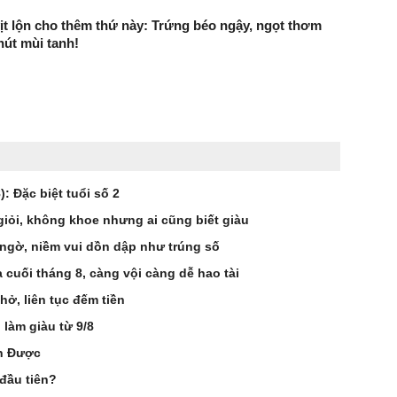
ịt lộn cho thêm thứ này: Trứng béo ngậy, ngọt thơm
út mùi tanh!
: Đặc biệt tuổi số 2
giỏi, không khoe nhưng ai cũng biết giàu
 ngờ, niềm vui dồn dập như trúng số
 cuối tháng 8, càng vội càng dễ hao tài
hở, liên tục đếm tiền
 làm giàu từ 9/8
ản Được
 đầu tiên?