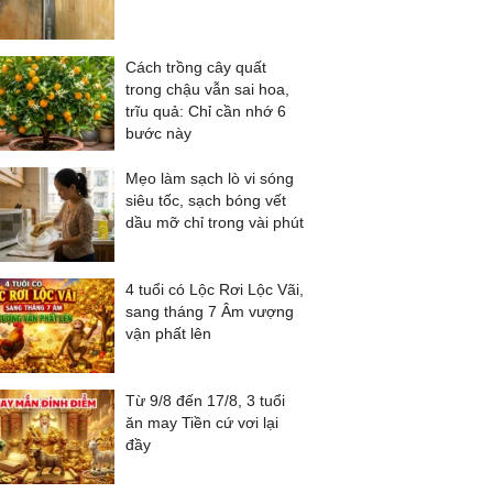
Cách trồng cây quất
trong chậu vẫn sai hoa,
trĩu quả: Chỉ cần nhớ 6
bước này
Mẹo làm sạch lò vi sóng
siêu tốc, sạch bóng vết
dầu mỡ chỉ trong vài phút
4 tuổi có Lộc Rơi Lộc Vãi,
sang tháng 7 Âm vượng
vận phất lên
Từ 9/8 đến 17/8, 3 tuổi
ăn may Tiền cứ vơi lại
đầy