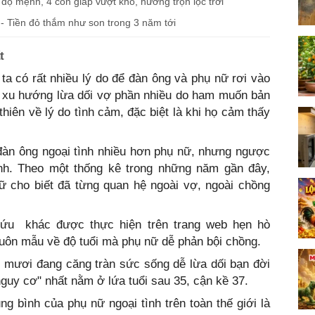
ộ mệnh, 4 con giáp vượt khó, hưởng trọn lộc trời
 - Tiền đỏ thắm như son trong 3 năm tới
t
ta có rất nhiều lý do để đàn ông và phụ nữ rơi vào
có xu hướng lừa dối vợ phần nhiều do ham muốn bản
thiên về lý do tình cảm, đặc biệt là khi họ cảm thấy
đàn ông ngoại tình nhiều hơn phụ nữ, nhưng ngược
nh. Theo một thống kê trong những năm gần đây,
cho biết đã từng quan hệ ngoài vợ, ngoài chồng
cứu khác được thực hiện trên trang web hẹn hò
huôn mẫu về độ tuổi mà phụ nữ dễ phản bội chồng.
i mươi đang căng tràn sức sống dễ lừa dối bạn đời
guy cơ" nhất nằm ở lứa tuổi sau 35, cận kề 37.
ng bình của phụ nữ ngoại tình trên toàn thế giới là