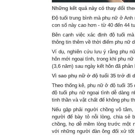
Những kết quả này có thay đổi the
Độ tuổi trung bình mà phụ nữ ở Anh 
con số này cao hơn - từ 40 đến 44 tu
Bên cạnh việc xác định độ tuổi mà
thông tin thêm về thời điểm phụ nữ d
Ví dụ, nghiên cứu lưu ý rằng phụ n
hôn mới ngoại tình, trong khi phụ nữ
(3,6 năm) sau ngày kết hôn đã phản 
Vì sao phụ nữ ở độ tuổi 35 trở đi 
Theo thống kê, phụ nữ ở độ tuổi 35 
độ tuổi phụ nữ ngoại tình dễ dàng n
tinh thần và vật chất để không phụ t
Nếu gặp phải người chồng vô tâm, 
người để bày tỏ nỗi lòng, chia sẻ
chồng, họ dễ mềm lòng trước một n
với những người đàn ông đối xử tố