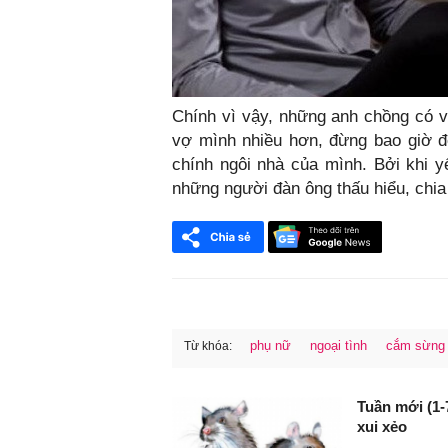
Chính vì vậy, những anh chồng có 
vợ mình nhiều hơn, đừng bao giờ đ
chính ngôi nhà của mình. Bởi khi 
những người đàn ông thấu hiểu, chia 
phụ nữ
ngoại tình
cắm sừng
Từ khóa:
FaceBook
Tuần mới (1-
xui xẻo