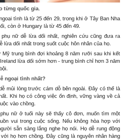
o từng quốc gia
.
ngoại tình là từ 25 đến 29, trong khi ở Tây Ban Nha
ổi, còn ở Hungary là từ 45 đến 49.
 phụ nữ dễ lừa dối nhất, nghiên cứu cũng đưa ra
ễ lừa dối nhất trong suốt cuộc hôn nhân của họ.
ữ Mỹ trung bình đợi khoảng 8 năm rưỡi sau khi kết
 Ireland lừa dối sớm hơn - trung bình chỉ hơn 3 năm
bội.
dễ ngoại tình nhất?
dễ mủi lòng trước cám dỗ bên ngoài. Đây có thể là
hất. Khi họ có công việc ổn định, vững vàng về cả
huộc vào chồng.
phụ nữ ở tuổi này sẽ thấy cô đơn, muốn tìm một
 buồn vui trong cuộc sống. Nếu không hòa hợp với
gười sẵn sàng lắng nghe họ nói. Họ dễ rung động
t với họ hơn chồng. Đây cũng là nguyên nhân hàng