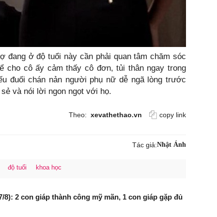
vợ đang ở độ tuổi này cần phải quan tâm chăm sóc
ể cho cô ấy cảm thấy cô đơn, tủi thân ngay trong
yếu đuối chán nản người phụ nữ dễ ngã lòng trước
sẻ và nói lời ngon ngọt với họ.
Theo:
xevathethao.vn
copy link
Tác giả:
Nhật Ánh
độ tuổi
khoa học
7/8): 2 con giáp thành công mỹ mãn, 1 con giáp gặp đủ