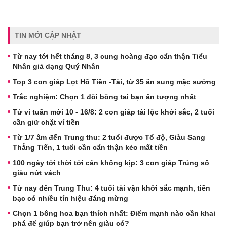
TIN MỚI CẬP NHẬT
Từ nay tới hết tháng 8, 3 cung hoàng đạo cẩn thận Tiểu
Nhân giả dạng Quý Nhân
Top 3 con giáp Lọt Hố Tiền -Tài, từ 35 ăn sung mặc sướng
Trắc nghiệm: Chọn 1 đôi bông tai bạn ấn tượng nhất
Tử vi tuần mới 10 - 16/8: 2 con giáp tài lộc khởi sắc, 2 tuổi
cần giữ chặt ví tiền
Từ 1/7 âm đến Trung thu: 2 tuổi được Tổ độ, Giàu Sang
Thẳng Tiến, 1 tuổi cần cẩn thận kẻo mất tiền
100 ngày tới thời tới cản không kịp: 3 con giáp Trúng số
giàu nứt vách
Từ nay đến Trung Thu: 4 tuổi tài vận khởi sắc mạnh, tiền
bạc có nhiều tín hiệu đáng mừng
Chọn 1 bông hoa bạn thích nhất: Điểm mạnh nào cần khai
phá để giúp bạn trở nên giàu có?