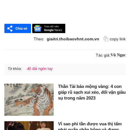
Theo:
giaitri.thoibaovhnt.com.vn
copy link
Tác giả:
Vũ Ngọc
độ dài ngón tay
Từ khóa:
Thần Tài báo mộng vàng: 4 con
giáp rũ sạch xui xẻo, đổi vận giàu
sụ trong năm 2023
Vì sao phi tần được vua thị tẩm
phải quấn chăn bông và được