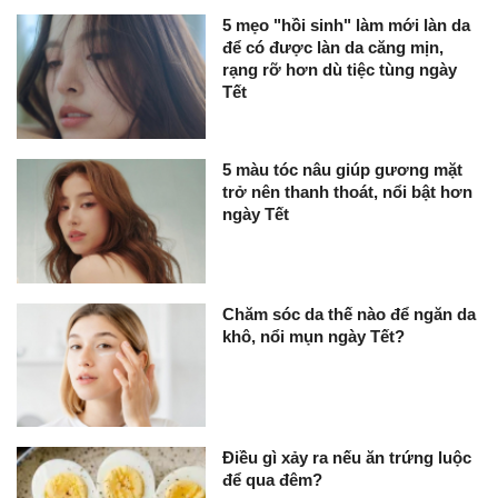
5 mẹo "hồi sinh" làm mới làn da
để có được làn da căng mịn,
rạng rỡ hơn dù tiệc tùng ngày
Tết
5 màu tóc nâu giúp gương mặt
trở nên thanh thoát, nổi bật hơn
ngày Tết
Chăm sóc da thế nào để ngăn da
khô, nổi mụn ngày Tết?
Điều gì xảy ra nếu ăn trứng luộc
để qua đêm?