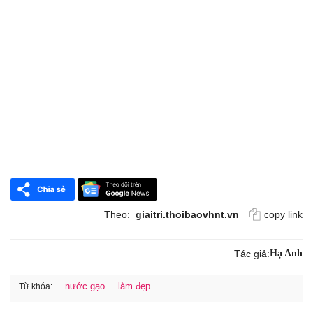
Theo:
giaitri.thoibaovhnt.vn
copy link
Tác giả:
Hạ Anh
nước gạo
làm đẹp
Từ khóa: