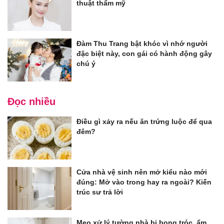
thuật thẩm mỹ
Đàm Thu Trang bật khóc vì nhớ người
đặc biệt này, con gái có hành động gây
chú ý
Đọc nhiều
Điều gì xảy ra nếu ăn trứng luộc để qua
đêm?
Cửa nhà vệ sinh nên mở kiểu nào mới
đúng: Mở vào trong hay ra ngoài? Kiến
trúc sư trả lời
Mẹo xử lý tường nhà bị bong tróc, ẩm