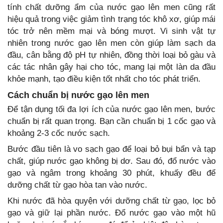
tính chất dưỡng ẩm của nước gạo lên men cũng rất
hiệu quả trong việc giảm tình trạng tóc khô xơ, giúp mái
tóc trở nên mềm mại và bóng mượt. Vi sinh vật tự
nhiên trong nước gạo lên men còn giúp làm sạch da
đầu, cân bằng độ pH tự nhiên, đồng thời loại bỏ gàu và
các tác nhân gây hại cho tóc, mang lại một làn da đầu
khỏe mạnh, tạo điều kiện tốt nhất cho tóc phát triển.
Cách chuẩn bị nước gạo lên men
Để tận dụng tối đa lợi ích của nước gạo lên men, bước
chuẩn bị rất quan trọng. Bạn cần chuẩn bị 1 cốc gạo và
khoảng 2-3 cốc nước sạch.
Bước đầu tiên là vo sạch gạo để loại bỏ bụi bẩn và tạp
chất, giúp nước gạo không bị dơ. Sau đó, đổ nước vào
gạo và ngâm trong khoảng 30 phút, khuấy đều để
dưỡng chất từ gạo hòa tan vào nước.
Khi nước đã hòa quyện với dưỡng chất từ gạo, lọc bỏ
gạo và giữ lại phần nước. Đổ nước gạo vào một hũ