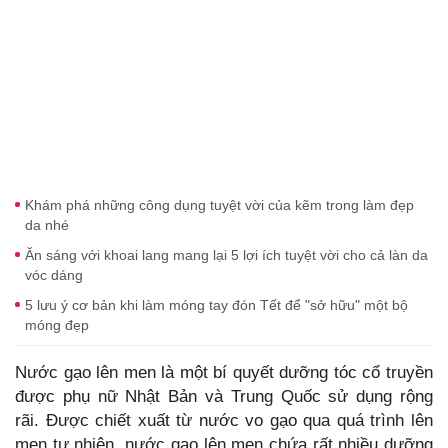
Khám phá những công dụng tuyệt vời của kẽm trong làm đẹp
da nhé
Ăn sáng với khoai lang mang lại 5 lợi ích tuyệt vời cho cả làn da
vóc dáng
5 lưu ý cơ bản khi làm móng tay đón Tết để "sở hữu" một bộ
móng đẹp
Nước gạo lên men là một bí quyết dưỡng tóc cổ truyền
được phụ nữ Nhật Bản và Trung Quốc sử dụng rộng
rãi. Được chiết xuất từ nước vo gạo qua quá trình lên
men tự nhiên, nước gạo lên men chứa rất nhiều dưỡng