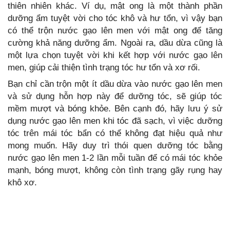
thiên nhiên khác. Ví dụ, mật ong là một thành phần
dưỡng ẩm tuyệt vời cho tóc khô và hư tổn, vì vậy bạn
có thể trộn nước gạo lên men với mật ong để tăng
cường khả năng dưỡng ẩm. Ngoài ra, dầu dừa cũng là
một lựa chọn tuyệt vời khi kết hợp với nước gạo lên
men, giúp cải thiện tình trạng tóc hư tổn và xơ rối.
Bạn chỉ cần trộn một ít dầu dừa vào nước gạo lên men
và sử dụng hỗn hợp này để dưỡng tóc, sẽ giúp tóc
mềm mượt và bóng khỏe. Bên cạnh đó, hãy lưu ý sử
dụng nước gạo lên men khi tóc đã sạch, vì việc dưỡng
tóc trên mái tóc bẩn có thể không đạt hiệu quả như
mong muốn. Hãy duy trì thói quen dưỡng tóc bằng
nước gạo lên men 1-2 lần mỗi tuần để có mái tóc khỏe
mạnh, bóng mượt, không còn tình trạng gãy rụng hay
khô xơ.