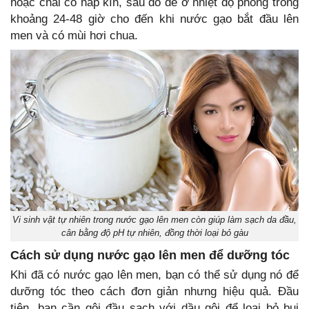
hoặc chai có nắp kín, sau đó để ở nhiệt độ phòng trong
khoảng 24-48 giờ cho đến khi nước gạo bắt đầu lên
men và có mùi hơi chua.
Vi sinh vật tự nhiên trong nước gạo lên men còn giúp làm sạch da đầu,
cân bằng độ pH tự nhiên, đồng thời loại bỏ gàu
Cách sử dụng nước gạo lên men để dưỡng tóc
Khi đã có nước gạo lên men, bạn có thể sử dụng nó để
dưỡng tóc theo cách đơn giản nhưng hiệu quả. Đầu
tiên, bạn cần gội đầu sạch với dầu gội để loại bỏ bụi