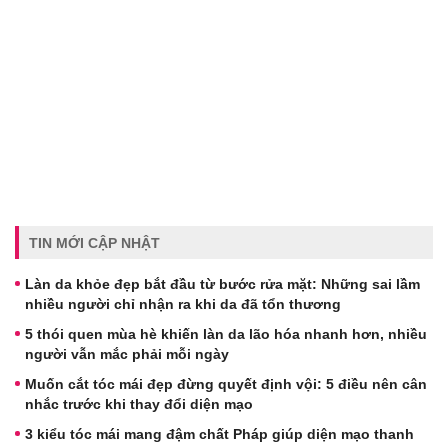
TIN MỚI CẬP NHẬT
Làn da khỏe đẹp bắt đầu từ bước rửa mặt: Những sai lầm
nhiều người chỉ nhận ra khi da đã tổn thương
5 thói quen mùa hè khiến làn da lão hóa nhanh hơn, nhiều
người vẫn mắc phải mỗi ngày
Muốn cắt tóc mái đẹp đừng quyết định vội: 5 điều nên cân
nhắc trước khi thay đổi diện mạo
3 kiểu tóc mái mang đậm chất Pháp giúp diện mạo thanh