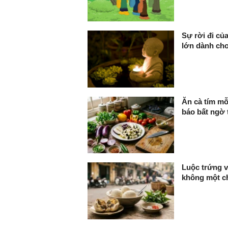
Sự rời đi củ
lớn dành ch
Ăn cà tím mỗ
báo bất ngờ 
Luộc trứng v
không một ch