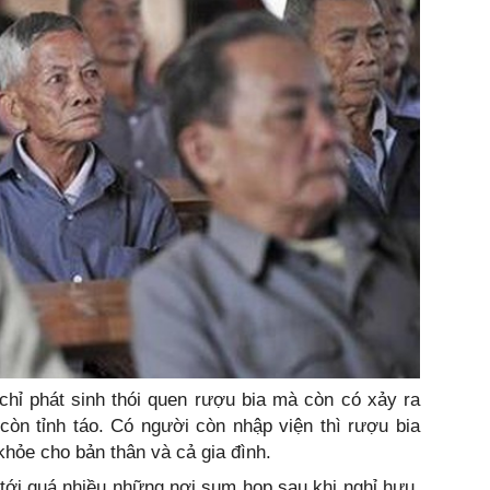
chỉ phát sinh thói quen rượu bia mà còn có xảy ra
òn tỉnh táo. Có người còn nhập viện thì rượu bia
hỏe cho bản thân và cả gia đình.
i tới quá nhiều những nơi sum họp sau khi nghỉ hưu.