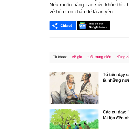
Nếu muốn nâng cao sức khỏe thì chỉ
vẻ bên con cháu để là an yên.
về già
tuổi trung niên
đừng đ
Từ khóa:
FaceBook
Tổ tiên dạy c
là những nơ
Các cụ dạy: 
tài lộc đến nh