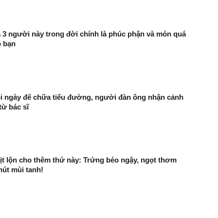
a 3 người này trong đời chính là phúc phận và món quá
o bạn
i ngày để chữa tiểu đường, người đàn ông nhận cảnh
từ bác sĩ
ịt lộn cho thêm thứ này: Trứng béo ngậy, ngọt thơm
út mùi tanh!