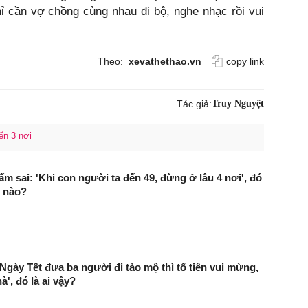
 cần vợ chồng cùng nhau đi bộ, nghe nhạc rồi vui
Theo:
xevathethao.vn
copy link
Tác giả:
Truy Nguyệt
ến 3 nơi
ấm sai: 'Khi con người ta đến 49, đừng ở lâu 4 nơi', đó
i nào?
'Ngày Tết đưa ba người đi tảo mộ thì tổ tiên vui mừng,
à', đó là ai vậy?