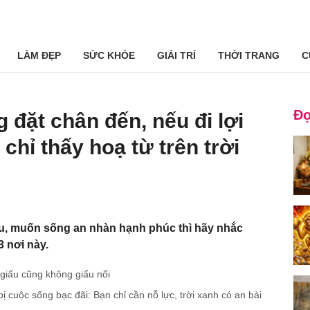
LÀM ĐẸP
SỨC KHỎE
GIẢI TRÍ
THỜI TRANG
C
Đọ
 đặt chân đến, nếu đi lợi
 chỉ thấy hoạ từ trên trời
u, muốn sống an nhàn hạnh phúc thì hãy nhắc
 nơi này.
 giấu cũng không giấu nổi
ị cuộc sống bạc đãi: Bạn chỉ cần nỗ lực, trời xanh có an bài