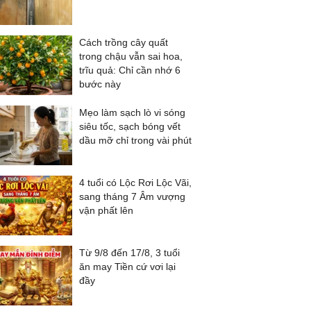
Cách trồng cây quất
trong chậu vẫn sai hoa,
trĩu quả: Chỉ cần nhớ 6
bước này
Mẹo làm sạch lò vi sóng
siêu tốc, sạch bóng vết
dầu mỡ chỉ trong vài phút
4 tuổi có Lộc Rơi Lộc Vãi,
sang tháng 7 Âm vượng
vận phất lên
Từ 9/8 đến 17/8, 3 tuổi
ăn may Tiền cứ vơi lại
đầy