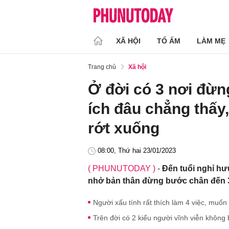
XÃ HỘI
TỔ ẤM
LÀM MẸ
Trang chủ
Xã hội
Ở đời có 3 nơi đừng
ích đâu chẳng thấy,
rớt xuống
08:00, Thứ hai 23/01/2023
( PHUNUTODAY )
-
Đến tuổi nghỉ hư
nhở bản thân đừng bước chân đến 3
Người xấu tính rất thích làm 4 việc, muốn
Trên đời có 2 kiểu người vĩnh viễn không b