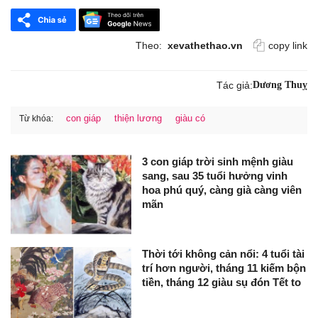
Theo:
xevathethao.vn
copy link
Tác giả:
Dương Thuỵ
con giáp
thiện lương
giàu có
Từ khóa:
3 con giáp trời sinh mệnh giàu
sang, sau 35 tuổi hưởng vinh
hoa phú quý, càng già càng viên
mãn
Thời tới không cản nổi: 4 tuổi tài
trí hơn người, tháng 11 kiếm bộn
tiền, tháng 12 giàu sụ đón Tết to