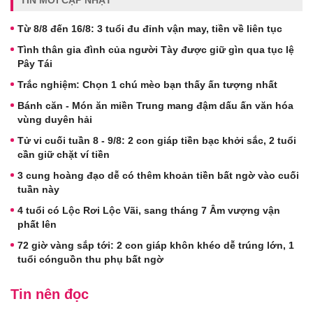
TIN MỚI CẬP NHẬT
Từ 8/8 đến 16/8: 3 tuổi đu đỉnh vận may, tiền về liên tục
Tình thân gia đình của người Tày được giữ gìn qua tục lệ
Pây Tái
Trắc nghiệm: Chọn 1 chú mèo bạn thấy ấn tượng nhất
Bánh căn - Món ăn miền Trung mang đậm dấu ấn văn hóa
vùng duyên hải
Tử vi cuối tuần 8 - 9/8: 2 con giáp tiền bạc khởi sắc, 2 tuổi
cần giữ chặt ví tiền
3 cung hoàng đạo dễ có thêm khoản tiền bất ngờ vào cuối
tuần này
4 tuổi có Lộc Rơi Lộc Vãi, sang tháng 7 Âm vượng vận
phất lên
72 giờ vàng sắp tới: 2 con giáp khôn khéo dễ trúng lớn, 1
tuổi cónguồn thu phụ bất ngờ
Tin nên đọc