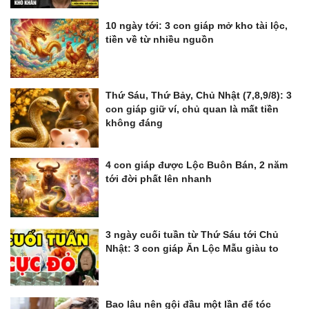
10 ngày tới: 3 con giáp mở kho tài lộc,
tiền về từ nhiều nguồn
Thứ Sáu, Thứ Bảy, Chủ Nhật (7,8,9/8): 3
con giáp giữ ví, chủ quan là mất tiền
không đáng
4 con giáp được Lộc Buôn Bán, 2 năm
tới đời phất lên nhanh
3 ngày cuối tuần từ Thứ Sáu tới Chủ
Nhật: 3 con giáp Ăn Lộc Mẫu giàu to
Bao lâu nên gội đầu một lần để tóc