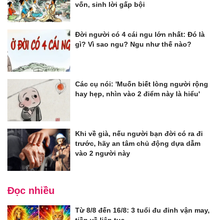
vốn, sinh lời gấp bội
Đời người có 4 cái ngu lớn nhất: Đó là
gì? Vì sao ngu? Ngu như thế nào?
Các cụ nói: 'Muốn biết lòng người rộng
hay hẹp, nhìn vào 2 điểm này là hiểu'
Khi về già, nếu người bạn đời có ra đi
trước, hãy an tâm chủ động dựa dẫm
vào 2 người này
Đọc nhiều
Từ 8/8 đến 16/8: 3 tuổi đu đỉnh vận may,