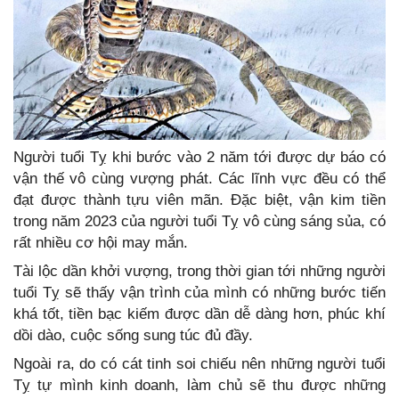
Người tuổi Tỵ khi bước vào 2 năm tới được dự báo có
vận thế vô cùng vượng phát. Các lĩnh vực đều có thể
đạt được thành tựu viên mãn. Đặc biệt, vận kim tiền
trong năm 2023 của người tuổi Tỵ vô cùng sáng sủa, có
rất nhiều cơ hội may mắn.
Tài lộc dần khởi vượng, trong thời gian tới những người
tuổi Tỵ sẽ thấy vận trình của mình có những bước tiến
khá tốt, tiền bạc kiếm được dần dễ dàng hơn, phúc khí
dồi dào, cuộc sống sung túc đủ đầy.
Ngoài ra, do có cát tinh soi chiếu nên những người tuổi
Tỵ tự mình kinh doanh, làm chủ sẽ thu được những