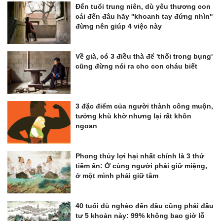
Đến tuổi trung niên, dù yêu thương con
cái đến đâu hãy ''khoanh tay đứng nhìn''
đừng nên giúp 4 việc này
Về già, có 3 điều thà để 'thối trong bụng'
cũng đừng nói ra cho con cháu biết
3 đặc điểm của người thành công muộn,
tưởng khù khờ nhưng lại rất khôn
ngoan
Phong thủy lợi hại nhất chính là 3 thứ
tiềm ẩn: Ở cùng người phải giữ miệng,
ở một mình phải giữ tâm
40 tuổi dù nghèo đến đâu cũng phải đầu
tư 5 khoản này: 99% không bao giờ lỗ