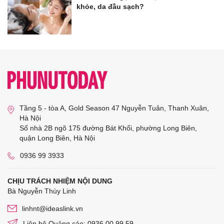
khỏe, da đầu sạch?
Tầng 5 - tòa A, Gold Season 47 Nguyễn Tuân, Thanh Xuân,
Hà Nội
Số nhà 2B ngõ 175 đường Bát Khối, phường Long Biên,
quận Long Biên, Hà Nội
0936 99 3933
CHỊU TRÁCH NHIỆM NỘI DUNG
Bà Nguyễn Thùy Linh
linhnt@ideaslink.vn
Liên hệ Quảng cáo: 0936 00 99 59