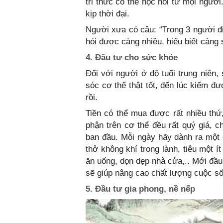
tri thức có thể học hỏi từ mọi ng
kịp thời đại.
Người xưa có câu: “Trong 3 người đi c
hỏi được càng nhiều, hiểu biết càng s
4. Đầu tư cho sức khỏe
Đối với người ở độ tuổi trung niên,
sóc cơ thể thật tốt, đến lúc kiếm đư
rồi.
Tiền có thể mua được rất nhiều t
phận trên cơ thể đều rất quý giá, 
ban đầu. Mỗi ngày hãy dành ra một c
thở không khí trong lành, tiêu một ít
ăn uống, dọn dẹp nhà cửa,.. Mới đầ
sẽ giúp nâng cao chất lượng cuộc sô
5. Đầu tư gia phong, nề nếp