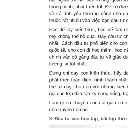
thông minh, phát triển tốt. Để có đượ
và cả tình yêu thương dành cho ch
thuộc rất nhiều vào việc bạn đầu tư
Học để lấy kiến thức, học để làm n
mẹ không thể bỏ qua. Hãy đầu tư ch
nhất. Cách đầu tư phổ biến cho con
quốc tế, cho con đi học thêm, học nă
chính vẫn cố gắng đầu tư về giáo d
tương lai tốt nhất.
Đừng chỉ dạy con kiến thức, hãy d
phát triển toàn diện, hình thành nh
thể tự dạy cho con với những kiến
gia các lớp đào tạo kỹ năng sống, trạ
Làm gì có chuyện con cái giàu có rồ
cha truyền con nối.
3. Đầu tư vào học tập, bắt kịp thời 