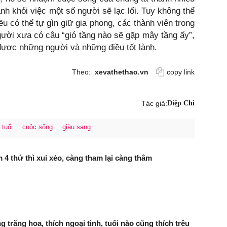
nh khỏi việc một số người sẽ lạc lối. Tuy không thể
u có thể tự gìn giữ gia phong, các thành viên trong
Người xưa có câu “gió tầng nào sẽ gặp mây tầng ấy”,
 được những người và những điều tốt lành.
Theo:
xevathethao.vn
copy link
Tác giả:
Diệp Chi
 tuổi
cuộc sống
giàu sang
 4 thứ thì xui xẻo, càng tham lại càng thâm
g trăng hoa, thích ngoại tình, tuổi nào cũng thích trêu