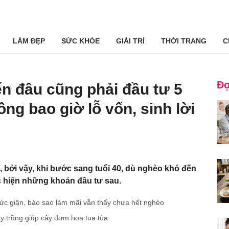
LÀM ĐẸP
SỨC KHỎE
GIẢI TRÍ
THỜI TRANG
C
Đọ
ến đâu cũng phải đầu tư 5
ng bao giờ lỗ vốn, sinh lời
, bởi vậy, khi bước sang tuổi 40, dù nghèo khó đến
hực hiện những khoản đầu tư sau.
tức giận, bảo sao làm mãi vẫn thấy chưa hết nghèo
y trồng giúp cây đơm hoa tua tủa