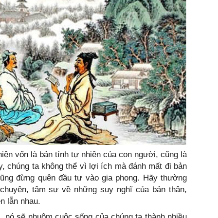
̣n vốn là bản tính tự nhiên của con người, cũng là
ì vậy, chúng ta không thể vì lợi ích mà đánh mất đi bản
, cũng đừng quên đầu tư vào gia phong. Hãy thường
huyện, tâm sự về những suy nghĩ của bản thân,
n lẫn nhau.
n, nó sẽ nhuộm cuộc sống của chúng ta thành nhiều