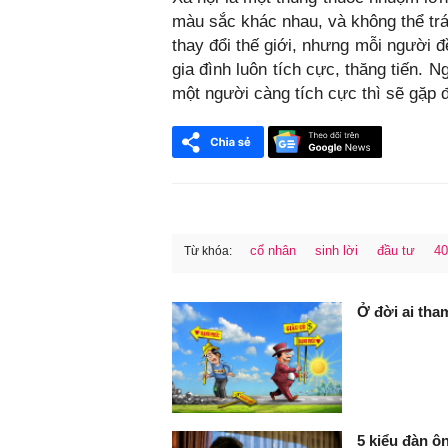
màu sắc khác nhau, và không thể trá
thay đổi thế giới, nhưng mỗi người đề
gia đình luôn tích cực, thăng tiến. 
một người càng tích cực thì sẽ gặp
cố nhân
sinh lời
đầu tư
40
Từ khóa:
FaceBook
Ở đời ai tham
5 kiểu đàn ôn