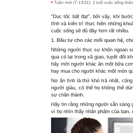
Tuần mới (7-13/11): 2 tuổi cuộc sống thăn
“Dục tốc bất đạt”, bởi vậy, khi bư
tĩnh và kiên trì thực hiện những kho
cuộc sống sẽ đủ đầy hơn rất nhiều.
1. Đầu tư cho các mối quan hệ, chú
Những người thực sự khôn ngoan sẽ 
qua có lại trong xã giao, tuyệt đối
hãy mời người khác ăn một bữa cơm,
hay mua cho người khác một món q
Nợ ân tình là thứ khó trả nhất, cũn
người giàu, có thể họ không thể dùng
sự chân thành.
Hãy tin rằng những người sẵn sàng g
vì họ nhìn thấy nhân phẩm của bạn, 