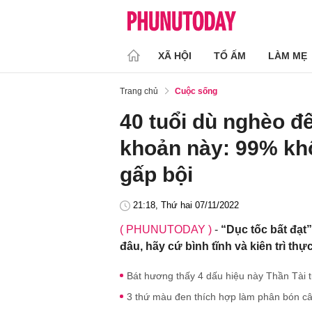
XÃ HỘI
TỔ ẤM
LÀM MẸ
Trang chủ
Cuộc sống
40 tuổi dù nghèo đ
khoản này: 99% khô
gấp bội
21:18, Thứ hai 07/11/2022
( PHUNUTODAY )
-
“Dục tốc bất đạt”
đâu, hãy cứ bình tĩnh và kiên trì t
Bát hương thấy 4 dấu hiệu này Thần Tài 
3 thứ màu đen thích hợp làm phân bón câ