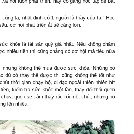
ười. Xã hội luôn phát triển, hãy cố gắng học tập để bắt
ùng ta, nhất định có 1 người là thầy của ta.” Học
âu, cơ hội phát triển ắt sẽ càng lớn.
 sức khỏe là tài sản quý giá nhất. Nếu không chăm
ợc nhiều tiền thì cũng chẳng có cơ hội mà tiêu nữa
hứ, nhưng không thể mua được sức khỏe. Những bộ
cho dù có thay thế được thì cũng không thể tốt như
hút thời gian chạy bộ, đi dạo ngoài thiên nhiên hít
 tiền, kiểm tra sức khỏe một lần, thay đổi thói quen
u chưa quen sẽ cảm thấy rắc rối một chút, nhưng nó
́ng lên nhiều.