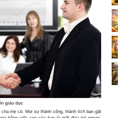
́n giáo dục
à cha mẹ có. Mọi sự thành công, thành tích bạn gặt
rọng bằng việc con của bạn là một đứa trẻ ngoan,