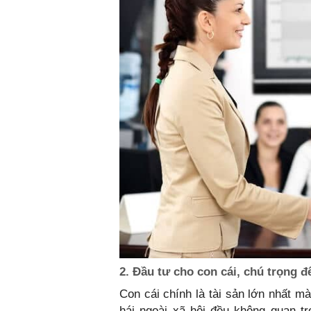
2. Đầu tư cho con cái, chú trọng đê
Con cái chính là tài sản lớn nhất m
hái ngoài xã hội đều không quan t