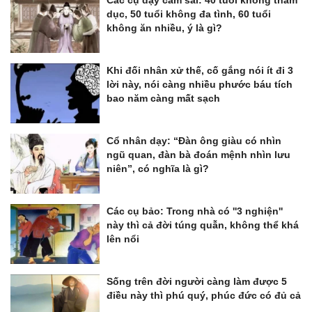
Các cụ dạy cấm sai: 40 tuổi không tham
dục, 50 tuổi không đa tình, 60 tuổi
không ăn nhiều, ý là gì?
Khi đối nhân xử thế, cố gắng nói ít đi 3
lời này, nói càng nhiều phước báu tích
bao năm càng mất sạch
Cổ nhân dạy: “Đàn ông giàu có nhìn
ngũ quan, đàn bà đoán mệnh nhìn lưu
niên”, có nghĩa là gì?
Các cụ bảo: Trong nhà có ''3 nghiện''
này thì cả đời túng quẫn, không thể khá
lên nổi
Sống trên đời người càng làm được 5
điều này thì phú quý, phúc đức có đủ cả