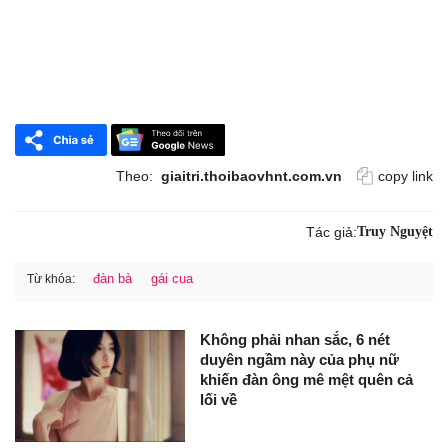
Theo:
giaitri.thoibaovhnt.com.vn
copy link
Tác giả:
Truy Nguyệt
đàn bà
gái cua
Từ khóa:
Không phải nhan sắc, 6 nét
duyên ngầm này của phụ nữ
khiến đàn ông mê mệt quên cả
lối về