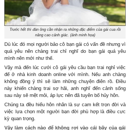
Trước hết thì đàn ông cần nhận ra những đặc điểm của gái cua rồi
nâng cao cảnh giác. (ảnh minh họa)
Dù lúc đó mọi người bảo cô bạn gái có vấn đề nhưng vì
quá yêu nên chàng trai chỉ nghĩ do bạn gái quá yêu
mình nên mới như thế.
Vậy mà đến lúc cưới cô gái yêu cầu bạn trai nghỉ việc
để ở nhà kinh doanh online với mình. Nếu anh chàng
không đồng ý thì sẽ làm những chuyện điên rồ. Điều
này khiến chàng trai sợ hãi, anh nghĩ đến cảnh sống
sau này sẽ mệt mỏi, áp lực nên đã tuyên bố hủy hôn.
Chúng ta đều hiểu hôn nhân là sự cam kết trọn đời và
việc lựa chọn một người bạn đời phù hợp là điều cực
kỳ quan trọng.
Vậy làm cách nào để không rơi vào cái bãy của gái