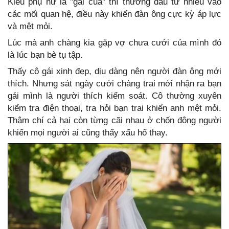
Kiểu phụ nữ là ''gái cua'' thì thường đầu tư nhiều vào
các mối quan hệ, điều này khiến đàn ông cực kỳ áp lực
và mệt mỏi.
Lúc mà anh chàng kia gặp vợ chưa cưới của mình đó
là lúc bạn bè tụ tập.
Thấy cô gái xinh đẹp, dịu dàng nên người đàn ông mới
thích. Nhưng sát ngày cưới chàng trai mới nhận ra bạn
gái mình là người thích kiểm soát. Cô thường xuyên
kiểm tra điện thoại, tra hỏi bạn trai khiến anh mệt mỏi.
Thậm chí cả hai còn từng cãi nhau ở chốn đông người
khiến mọi người ai cũng thấy xấu hổ thay.