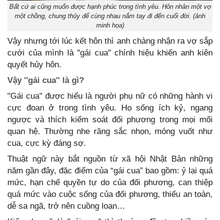
Bất cứ ai cũng muốn được hạnh phúc trong tình yêu. Hôn nhân một vợ
một chồng, chung thủy để cùng nhau nắm tay đi đến cuối đời. (ảnh
minh họa)
Vậy nhưng tới lúc kết hôn thì anh chàng nhận ra vợ sắp
cưới của mình là ''gái cua'' chính hiệu khiến anh kiên
quyết hủy hôn.
Vậy ''gái cua'' là gì?
"Gái cua'' được hiểu là người phụ nữ có những hành vi
cực đoan ở trong tình yêu. Họ sống ích kỷ, ngang
ngược và thích kiểm soát đối phương trong mọi mối
quan hệ. Thường nhe răng sắc nhọn, móng vuốt như
cua, cực kỳ đáng sợ.
Thuật ngữ này bắt nguồn từ xã hội Nhật Bản những
năm gần đây, đặc điểm của “gái cua” bao gồm: ỷ lại quá
mức, hạn chế quyền tự do của đối phương, can thiệp
quá mức vào cuộc sống của đối phương, thiếu an toàn,
dễ sa ngã, trở nên cuồng loạn…