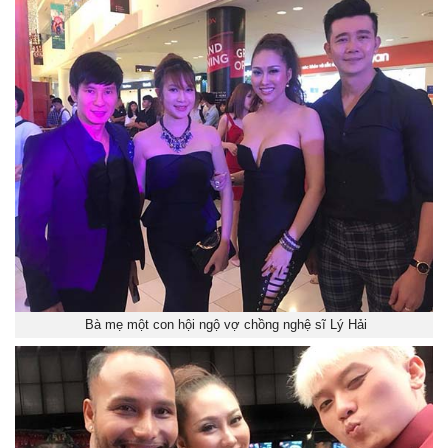
Bà mẹ một con hội ngộ vợ chồng nghệ sĩ Lý Hải