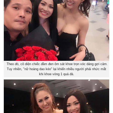
Theo đó, cô diện chiếc đầm đen ôm sát khoe trọn vóc dáng gợi cảm.
Tuy nhiên, "nữ hoàng dao kéo" lại khiến nhiều người phải nhức mắt
khi khoe vòng 1 quá đà.