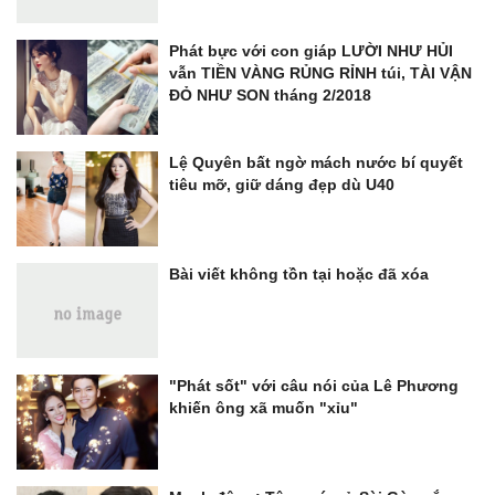
Phát bực với con giáp LƯỜI NHƯ HỦI
vẫn TIỀN VÀNG RỦNG RỈNH túi, TÀI VẬN
ĐỎ NHƯ SON tháng 2/2018
Lệ Quyên bất ngờ mách nước bí quyết
tiêu mỡ, giữ dáng đẹp dù U40
Bài viết không tồn tại hoặc đã xóa
"Phát sốt" với câu nói của Lê Phương
khiến ông xã muốn "xỉu"