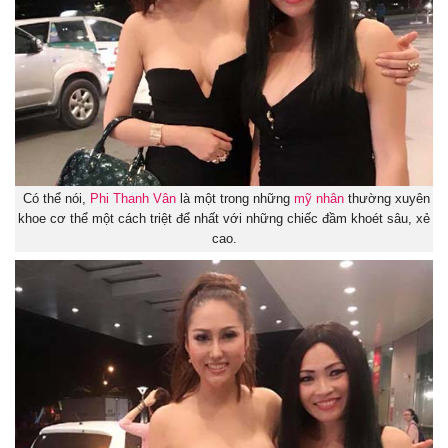
Có thể nói,
Phi Thanh Vân
là một trong những
mỹ nhân
thường xuyên
khoe cơ thể một cách triệt để nhất với những chiếc đầm khoét sâu, xẻ
cao.