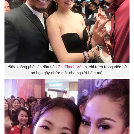
Đây không phải lần đầu tiên
Phi Thanh Vân
bị chỉ trích trong việc hở
táo bạo gây nhức mắt cho người hâm mộ.