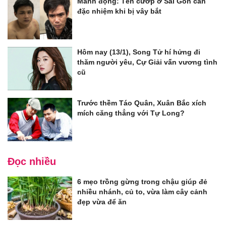
Manh động: Tên cướp ở Sài Gòn cắn
đặc nhiệm khi bị vây bắt
Hôm nay (13/1), Song Tử hí hửng đi
thăm người yêu, Cự Giải vấn vương tình
cũ
Trước thềm Táo Quân, Xuân Bắc xích
mích căng thẳng với Tự Long?
Đọc nhiều
6 mẹo trồng gừng trong chậu giúp đẻ
nhiều nhánh, củ to, vừa làm cây cảnh
đẹp vừa để ăn