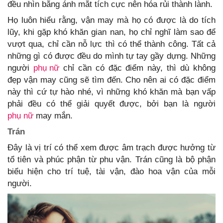
đều nhìn bằng ánh mắt tích cực nên hóa rủi thành lành.
Họ luôn hiểu rằng, vận may mà họ có được là do tích
lũy, khi gặp khó khăn gian nan, họ chỉ nghĩ làm sao để
vượt qua, chỉ cần nỗ lực thì có thể thành công. Tất cả
những gì có được đều do mình tự tay gầy dựng. Những
người
phụ nữ
chỉ cần có đặc điểm này, thì dù không
đẹp vận may cũng sẽ tìm đến. Cho nên ai có đặc điểm
này thì cứ tự hào nhé, vì những khó khăn mà bạn vấp
phải đều có thể giải quyết được, bởi bạn là người
phụ nữ
may mắn.
Trán
Đây là vị trí có thể xem được âm trạch được hưởng từ
tổ tiên và phúc phận từ phu vận. Trán cũng là bộ phận
biểu hiện cho trí tuệ, tài vận, đào hoa vận của mỗi
người.