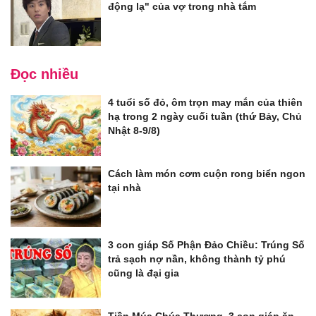
động lạ" của vợ trong nhà tắm
Đọc nhiều
4 tuổi số đỏ, ôm trọn may mắn của thiên
hạ trong 2 ngày cuối tuần (thứ Bảy, Chủ
Nhật 8-9/8)
Cách làm món cơm cuộn rong biển ngon
tại nhà
3 con giáp Số Phận Đảo Chiều: Trúng Số
trả sạch nợ nần, không thành tỷ phú
cũng là đại gia