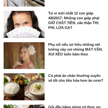
Tử vi mới nhất 12 con giáp
4/6/2017: Những con giáp phải
GIỮ CHẶT TIỀN, cẩn thận THỊ
PHI, LỪA GẠT
Phụ nữ nếu sở hữu những nét
tướng này coi chừng MẠT VẬN,
XUI XẺO luôn bám theo
Có phải ăn cháo thường xuyên
sẽ tốt cho tiêu hóa hơn ăn cơm?
Gội đầu bằng gừng có thực sự