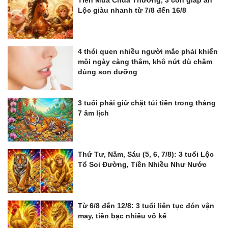
Tiền Múa Chúa Thương, 3 con giáp ăn
Lộc giàu nhanh từ 7/8 đến 16/8
4 thói quen nhiều người mắc phải khiến
môi ngày càng thâm, khô nứt dù chăm
dùng son dưỡng
3 tuổi phải giữ chặt túi tiền trong tháng
7 âm lịch
Thứ Tư, Năm, Sáu (5, 6, 7/8): 3 tuổi Lộc
Tổ Soi Đường, Tiền Nhiều Như Nước
Từ 6/8 đến 12/8: 3 tuổi liên tục đón vận
may, tiền bạc nhiều vô kể