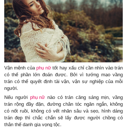
Vận mệnh của
phụ nữ
tốt hay xấu chỉ cần nhìn vào trán
có thể phần lớn đoán được. Bởi vì tướng mạo vầng
trán có thể quyết định tài vận, vận sự nghiệp của mỗi
người.
Nếu người
phụ nữ
nào có trán căng sáng mịn, vầng
trán rộng đầy đặn, đường chân tóc ngăn ngắn, không
có nốt ruồi, không có vết nhăn sâu và sẹo, hình dáng
trán đẹp thì chắc chắn sẽ lấy được người chồng có
thân thế danh gia vọng tộc.