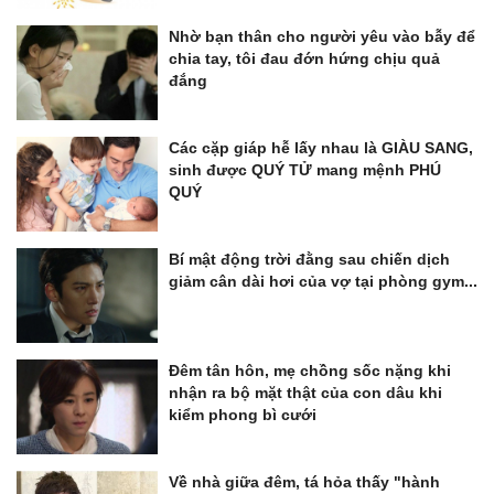
Nhờ bạn thân cho người yêu vào bẫy để
chia tay, tôi đau đớn hứng chịu quả
đắng
Các cặp giáp hễ lấy nhau là GIÀU SANG,
sinh được QUÝ TỬ mang mệnh PHÚ
QUÝ
Bí mật động trời đằng sau chiến dịch
giảm cân dài hơi của vợ tại phòng gym...
Đêm tân hôn, mẹ chồng sốc nặng khi
nhận ra bộ mặt thật của con dâu khi
kiểm phong bì cưới
Về nhà giữa đêm, tá hỏa thấy "hành