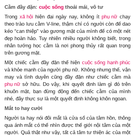
Cằm đầy đặn:
cuộc sống
thoải mái, vô tư
Trong
xã hội
hiện đại ngày nay, không ít
phụ nữ
chạy
theo trào lưu cằm V-line, thậm chí có người còn để dao
kéo “can thiệp” vào gương mặt của mình để có một nét
đẹp hoàn hảo. Tuy nhiên nhiều người không biết, trong
nhân tướng học cằm là nơi phong thủy rất quan trọng
trên gương mặt.
Một chiếc cằm đầy đặn thể hiện
cuộc sống
hạnh phúc
và khỏe mạnh của người phụ nữ. Không nhưng thế, vận
may và tình duyên cũng đầy đặn như chiếc cằm mà
phụ nữ
sở hữu. Do vậy, khi quyết định làm gì đó trên
khuôn mặt, bạn đừng động đến chiếc cằm của mình
nhé, đây thực sự là một quyết định không khôn ngoan.
Mắt to hay cười
Người ta hay nói đôi mắt là cửa sổ của tâm hồn, thông
qua ánh mắt có thể nhìn được thế giới nội tâm của một
người. Quả thật như vậy, tất cả tâm tư thiện ác của một