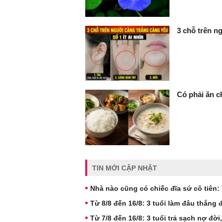
3 chỗ trên ng
Có phải ăn c
TIN MỚI CẬP NHẬT
Nhà nào cũng có chiếc đĩa sứ cô tiên: V
Từ 8/8 đến 16/8: 3 tuổi làm đâu thắng 
Từ 7/8 đến 16/8: 3 tuổi trả sạch nợ đời,