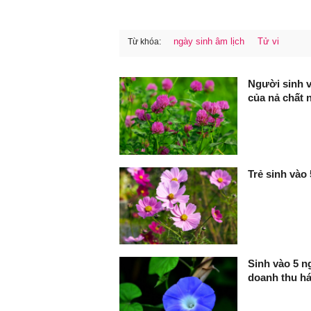
ngày sinh âm lịch
Tử vi
Từ khóa:
FaceBook
Người sinh v
của nả chất 
Trẻ sinh vào 
Sinh vào 5 n
doanh thu há