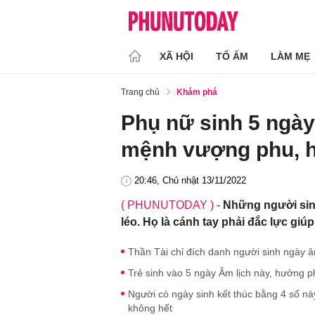
XÃ HỘI
TỔ ẤM
LÀM MẸ
Trang chủ
Khám phá
Phụ nữ sinh 5 ngà
mệnh vượng phu, 
20:46, Chủ nhật 13/11/2022
( PHUNUTODAY )
-
Những người sinh
léo. Họ là cánh tay phải đắc lực gi
Thần Tài chỉ đích danh người sinh ngày â
Trẻ sinh vào 5 ngày Âm lịch này, hưởng ph
Người có ngày sinh kết thúc bằng 4 số nà
không hết