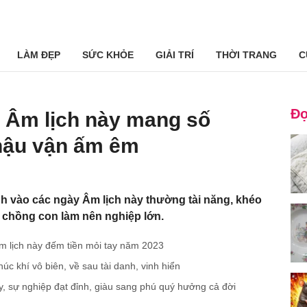
LÀM ĐẸP
SỨC KHỎE
GIẢI TRÍ
THỜI TRANG
C
Đọ
y Âm lịch này mang số
hậu vận ấm êm
 vào các ngày Âm lịch này thường tài năng, khéo
úp chồng con làm nên nghiệp lớn.
m lịch này đếm tiền mỏi tay năm 2023
úc khí vô biên, về sau tài danh, vinh hiển
y, sự nghiệp đạt đỉnh, giàu sang phú quý hưởng cả đời