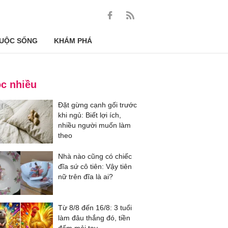
UỘC SỐNG
KHÁM PHÁ
c nhiều
Đặt gừng cạnh gối trước
khi ngủ: Biết lợi ích,
nhiều người muốn làm
theo
Nhà nào cũng có chiếc
đĩa sứ cô tiên: Vậy tiên
nữ trên đĩa là ai?
Từ 8/8 đến 16/8: 3 tuổi
làm đâu thắng đó, tiền