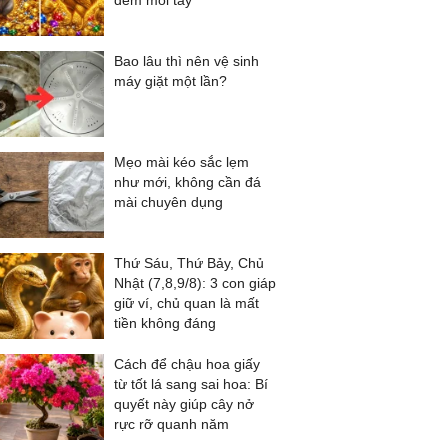
đếm mỏi tay
Bao lâu thì nên vệ sinh
máy giặt một lần?
Mẹo mài kéo sắc lẹm
như mới, không cần đá
mài chuyên dụng
Thứ Sáu, Thứ Bảy, Chủ
Nhật (7,8,9/8): 3 con giáp
giữ ví, chủ quan là mất
tiền không đáng
Cách để chậu hoa giấy
từ tốt lá sang sai hoa: Bí
quyết này giúp cây nở
rực rỡ quanh năm