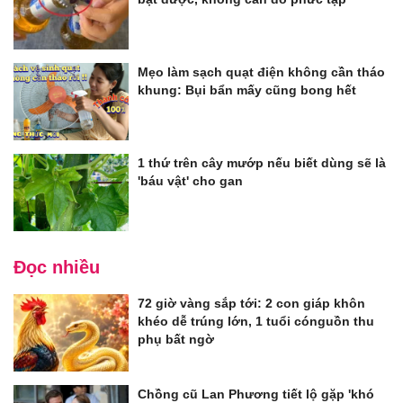
Mẹo làm sạch quạt điện không cần tháo
khung: Bụi bẩn mấy cũng bong hết
1 thứ trên cây mướp nếu biết dùng sẽ là
'báu vật' cho gan
Đọc nhiều
72 giờ vàng sắp tới: 2 con giáp khôn
khéo dễ trúng lớn, 1 tuổi cónguồn thu
phụ bất ngờ
Chồng cũ Lan Phương tiết lộ gặp 'khó