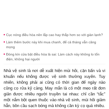
Cục nóng điều hòa nên lắp cao hay thắp hơn so với giàn lạnh?
Làm thêm bước này khi mua chanh, để cả tháng vẫn căng
mọng
Đóng kín cửa bật điều hòa là sai: Làm cách này không lo tốn
điện, không hại người
Nhà vệ sinh là nơi dễ xuất hiện mùi hôi, cặn bẩn và vi
khuẩn nếu không được vệ sinh thường xuyên. Tuy
nhiên, không phải ai cũng có thời gian để ngày nào
cũng cọ rửa kỹ càng. May mắn là có một mẹo rất đơn
giản được nhiều người truyền tai nhau: chỉ cần “tắc”
một nắm bột quen thuộc vào nhà vệ sinh, mùi hôi giảm
hẳn, bồn cầu sạch bóng mà không cần kỳ cọ quá nhiều.