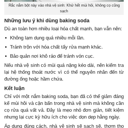
Rắc nắm bột này vào nhà vệ sinh: Khử hết mùi hôi, không cọ cũng
sạch
Những lưu ý khi dùng baking soda
Dù an toàn hơn nhiều loại hóa chất mạnh, bạn vẫn nên:
Không lạm dụng quá nhiều mỗi lần.
Tránh trộn với hóa chất tẩy rửa mạnh khác.
Bảo quản nơi khô ráo để tránh vón cục.
Nếu nhà vệ sinh có mùi quá nặng kéo dài, nên kiểm tra
lại hệ thống thoát nước vì có thể nguyên nhân đến từ
đường ống hoặc hầm chứa.
Kết luận
Chỉ với một nắm baking soda, bạn đã có thể giảm đáng
kể mùi hôi và cặn bẩn trong nhà vệ sinh mà không cần
cọ rửa quá vất vả. Đây là mẹo nhỏ đơn giản, tiết kiệm
nhưng lại cực kỳ hữu ích cho việc dọn dẹp hằng ngày.
Áp dụng đúng cách, nhà vệ sinh sẽ sạch sẽ, thơm tho