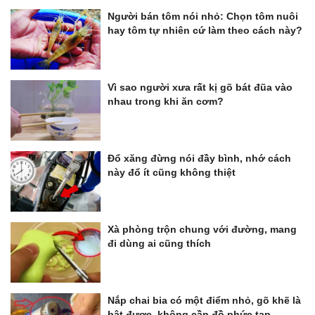
Người bán tôm nói nhỏ: Chọn tôm nuôi
hay tôm tự nhiên cứ làm theo cách này?
Vì sao người xưa rất kị gõ bát đũa vào
nhau trong khi ăn cơm?
Đổ xăng đừng nói đầy bình, nhớ cách
này đổ ít cũng không thiệt
Xà phòng trộn chung với đường, mang
đi dùng ai cũng thích
Nắp chai bia có một điểm nhỏ, gõ khẽ là
bật được, không cần đồ phức tạp