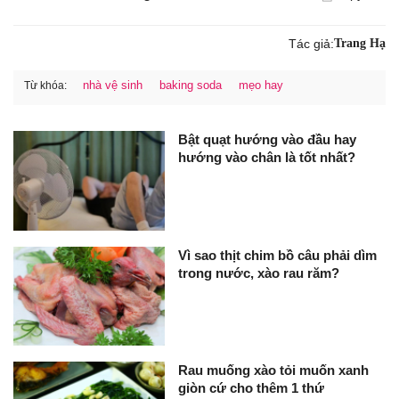
Tác giả:
Trang Hạ
nhà vệ sinh
baking soda
mẹo hay
Từ khóa:
Bật quạt hướng vào đầu hay
hướng vào chân là tốt nhất?
Vì sao thịt chim bồ câu phải dìm
trong nước, xào rau răm?
Rau muống xào tỏi muốn xanh
giòn cứ cho thêm 1 thứ