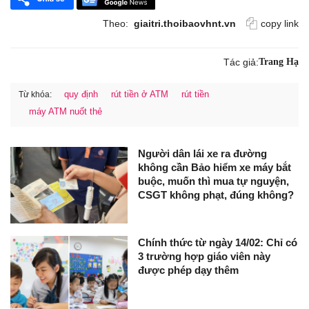
Theo:
giaitri.thoibaovhnt.vn
copy link
Tác giả:
Trang Hạ
quy định
rút tiền ở ATM
rút tiền
Từ khóa:
máy ATM nuốt thẻ
Người dân lái xe ra đường
không cần Bảo hiểm xe máy bắt
buộc, muốn thì mua tự nguyện,
CSGT không phạt, đúng không?
Chính thức từ ngày 14/02: Chỉ có
3 trường hợp giáo viên này
được phép dạy thêm