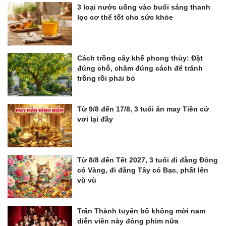
3 loại nước uống vào buổi sáng thanh
lọc cơ thể tốt cho sức khỏe
Cách trồng cây khế phong thủy: Đặt
đúng chỗ, chăm đúng cách để tránh
trồng rồi phải bỏ
Từ 9/8 đến 17/8, 3 tuổi ăn may Tiền cứ
vơi lại đầy
Từ 8/8 đến Tết 2027, 3 tuổi đi đằng Đông
có Vàng, đi đằng Tây có Bạc, phất lên
vù vù
Trấn Thành tuyên bố không mời nam
diễn viên này đóng phim nữa