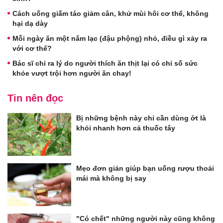
Cách uống giấm táo giảm cân, khử mùi hôi cơ thể, không
hại dạ dày
Mỗi ngày ăn một nắm lạc (đậu phộng) nhỏ, điều gì xảy ra
với cơ thể?
Bác sĩ chỉ ra lý do người thích ăn thịt lại có chỉ số sức
khỏe vượt trội hơn người ăn chay!
Tin nên đọc
Bị những bệnh này chỉ cần dùng ớt là
khỏi nhanh hơn cả thuốc tây
Mẹo đơn giản giúp bạn uống rượu thoải
mái mà không bị say
"Có chết" những người này cũng không