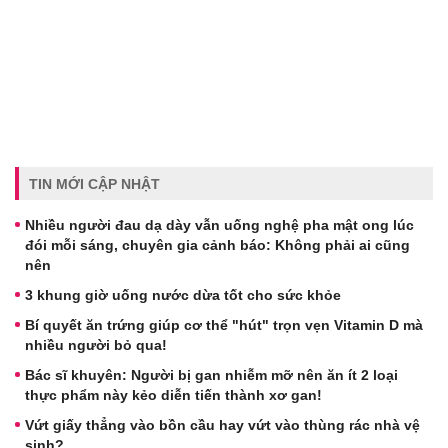
TIN MỚI CẬP NHẬT
Nhiều người đau dạ dày vẫn uống nghệ pha mật ong lúc
đói mỗi sáng, chuyên gia cảnh báo: Không phải ai cũng
nên
3 khung giờ uống nước dừa tốt cho sức khỏe
Bí quyết ăn trứng giúp cơ thể "hút" trọn vẹn Vitamin D mà
nhiều người bỏ qua!
Bác sĩ khuyên: Người bị gan nhiễm mỡ nên ăn ít 2 loại
thực phẩm này kẻo diễn tiến thành xơ gan!
Vứt giấy thẳng vào bồn cầu hay vứt vào thùng rác nhà vệ
sinh?