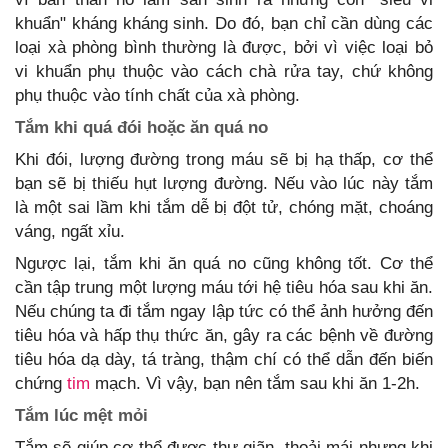
khuẩn" kháng kháng sinh. Do đó, bạn chỉ cần dùng các
loại xà phòng bình thường là được, bởi vì việc loại bỏ
vi khuẩn phụ thuộc vào cách chà rửa tay, chứ không
phụ thuộc vào tính chất của xà phòng.
Tắm khi quá đói hoặc ăn quá no
Khi đói, lượng đường trong máu sẽ bị hạ thấp, cơ thể
bạn sẽ bị thiếu hụt lượng đường. Nếu vào lúc này tắm
là một sai lầm khi tắm dễ bị đột tử, chóng mặt, choáng
váng, ngất xỉu.
Ngược lại, tắm khi ăn quá no cũng không tốt. Cơ thể
cần tập trung một lượng máu tới hệ tiêu hóa sau khi ăn.
Nếu chúng ta đi tắm ngay lập tức có thể ảnh hưởng đến
tiêu hóa và hấp thụ thức ăn, gây ra các bệnh về đường
tiêu hóa dạ dày, tá tràng, thậm chí có thể dẫn đến biến
chứng
tim
mạch. Vì vậy, bạn nên tắm sau khi ăn 1-2h.
Tắm lúc mệt mỏi
Tắm sẽ giúp cơ thể được thư giãn, thoải mái nhưng khi