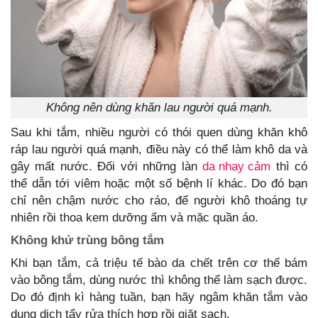
Không nên dùng khăn lau người quá mạnh.
Sau khi tắm, nhiều người có thói quen dùng khăn khô
ráp lau người quá mạnh, điều này có thể làm khô da và
gây mất nước. Đối với những làn
da nhạy cảm
thì có
thể dẫn tới viêm hoặc một số bệnh lí khác. Do đó bạn
chỉ nên chậm nước cho ráo, để người khô thoáng tự
nhiên rồi thoa kem dưỡng ẩm và mặc quần áo.
Không khử trùng bông tắm
Khi bạn tắm, cả triệu tế bào da chết trên cơ thể bám
vào bông tắm, dùng nước thì không thể làm sạch được.
Do đó định kì hàng tuần, bạn hãy ngâm khăn tắm vào
dung dịch tẩy rửa thích hợp rồi giặt sạch.