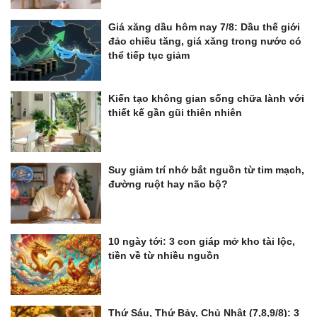
Giá xăng dầu hôm nay 7/8: Dầu thế giới
đảo chiều tăng, giá xăng trong nước có
thể tiếp tục giảm
Kiến tạo không gian sống chữa lành với
thiết kế gần gũi thiên nhiên
Suy giảm trí nhớ bắt nguồn từ tim mạch,
đường ruột hay não bộ?
10 ngày tới: 3 con giáp mở kho tài lộc,
tiền về từ nhiều nguồn
Thứ Sáu, Thứ Bảy, Chủ Nhật (7,8,9/8): 3