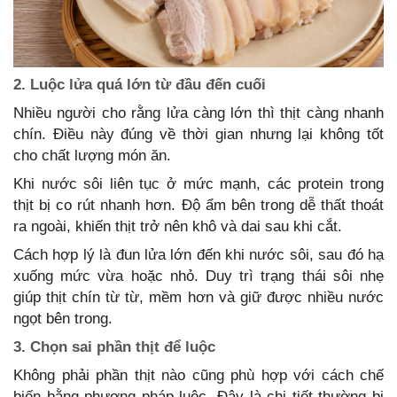
2. Luộc lửa quá lớn từ đầu đến cuối
Nhiều người cho rằng lửa càng lớn thì thịt càng nhanh
chín. Điều này đúng về thời gian nhưng lại không tốt
cho chất lượng món ăn.
Khi nước sôi liên tục ở mức mạnh, các protein trong
thịt bị co rút nhanh hơn. Độ ẩm bên trong dễ thất thoát
ra ngoài, khiến thịt trở nên khô và dai sau khi cắt.
Cách hợp lý là đun lửa lớn đến khi nước sôi, sau đó hạ
xuống mức vừa hoặc nhỏ. Duy trì trạng thái sôi nhẹ
giúp thịt chín từ từ, mềm hơn và giữ được nhiều nước
ngọt bên trong.
3. Chọn sai phần thịt để luộc
Không phải phần thịt nào cũng phù hợp với cách chế
biến bằng phương pháp luộc. Đây là chi tiết thường bị