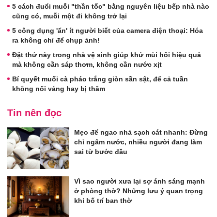
5 cách đuổi muỗi "thần tốc" bằng nguyên liệu bếp nhà nào
cũng có, muỗi một đi không trở lại
5 công dụng 'ẩn' ít người biết của camera điện thoại: Hóa
ra không chỉ để chụp ảnh!
Đặt thứ này trong nhà vệ sinh giúp khử mùi hôi hiệu quả
mà không cần sáp thơm, không cần nước xịt
Bí quyết muối cà pháo trắng giòn sần sật, để cả tuần
không nổi váng hay bị thâm
Tin nên đọc
Mẹo để ngao nhả sạch cát nhanh: Đừng
chỉ ngâm nước, nhiều người đang làm
sai từ bước đầu
Vì sao người xưa lại sợ ánh sáng mạnh
ở phòng thờ? Những lưu ý quan trọng
khi bố trí ban thờ