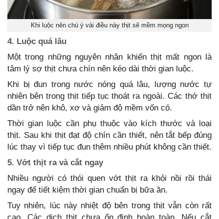
Khi luộc nên chú ý vài điều này thịt sẽ mềm mọng ngon
4. Luộc quá lâu
Một trong những nguyên nhân khiến thịt mất ngon là
tâm lý sợ thịt chưa chín nên kéo dài thời gian luộc.
Khi bị đun trong nước nóng quá lâu, lượng nước tự
nhiên bên trong thịt tiếp tục thoát ra ngoài. Các thớ thịt
dần trở nên khô, xơ và giảm độ mềm vốn có.
Thời gian luộc cần phụ thuộc vào kích thước và loại
thịt. Sau khi thịt đạt độ chín cần thiết, nên tắt bếp đúng
lúc thay vì tiếp tục đun thêm nhiều phút không cần thiết.
5. Vớt thịt ra và cắt ngay
Nhiều người có thói quen vớt thịt ra khỏi nồi rồi thái
ngay để tiết kiệm thời gian chuẩn bị bữa ăn.
Tuy nhiên, lúc này nhiệt độ bên trong thịt vẫn còn rất
cao. Các dịch thịt chưa ổn định hoàn toàn. Nếu cắt