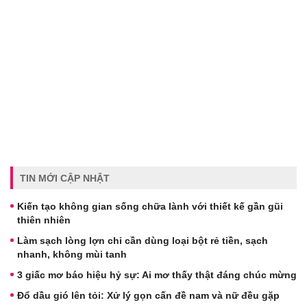
TIN MỚI CẬP NHẬT
Kiến tạo không gian sống chữa lành với thiết kế gần gũi
thiên nhiên
Làm sạch lòng lợn chỉ cần dùng loại bột rẻ tiền, sạch
nhanh, không mùi tanh
3 giấc mơ báo hiệu hỷ sự: Ai mơ thấy thật đáng chúc mừng
Đổ dầu gió lên tỏi: Xử lý gọn cấn đề nam và nữ đều gặp