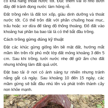
có khả năng thoát nước tốt. Đục thêm vài lỗ nhỏ dưới
đáy để tránh đọng nước làm hỏng rễ.
Đất trồng nên là đất tơi xốp, giàu dinh dưỡng và thoát
nước tốt. Có thể trộn đất với phân chuồng hoai mục,
trấu hoặc xơ dừa để tăng độ thông thoáng. Đổ đất vào
khoảng hai phần ba bao tải là có thể bắt đầu trồng.
Cách trồng gừng đúng kỹ thuật
Đặt các khúc gừng giống lên bề mặt đất, hướng mắt
mầm lên trên rồi phủ một lớp đất mỏng khoảng 3 đến 5
cm. Sau khi trồng, tưới nước nhẹ để giữ ẩm cho đất
nhưng không làm đất quá ướt.
Đặt bao tải ở nơi có ánh sáng tự nhiên nhưng tránh
nắng gắt cả ngày. Sau khoảng 10 đến 15 ngày, các
mầm gừng sẽ bắt đầu nhú lên và phát triển thành cây
non khỏe mạnh.