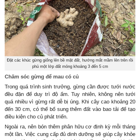
Đặt các khúc gừng giống lên bề mặt đất, hướng mắt mầm lên trên rồi
phủ một lớp đất mỏng khoảng 3 đến 5 cm
Chăm sóc gừng để mau có củ
Trong quá trình sinh trưởng, gừng cần được tưới nước
đều đặn để duy trì độ ẩm. Tuy nhiên, không nên tưới
quá nhiều vì gừng rất dễ bị úng. Khi cây cao khoảng 20
đến 30 cm, có thể bổ sung thêm đất vào bao tải để tạo
điều kiện cho củ phát triển.
Ngoài ra, nên bón thêm phân hữu cơ định kỳ mỗi tháng
một lần. Việc cung cấp đủ dinh dưỡng sẽ giúp cây khỏe