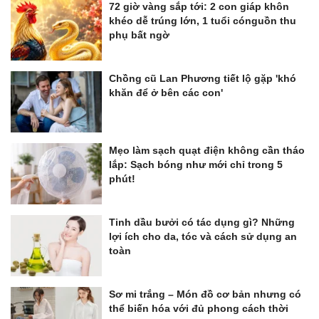
72 giờ vàng sắp tới: 2 con giáp khôn
khéo dễ trúng lớn, 1 tuổi cónguồn thu
phụ bất ngờ
Chồng cũ Lan Phương tiết lộ gặp 'khó
khăn để ở bên các con'
Mẹo làm sạch quạt điện không cần tháo
lắp: Sạch bóng như mới chỉ trong 5
phút!
Tinh dầu bưởi có tác dụng gì? Những
lợi ích cho da, tóc và cách sử dụng an
toàn
Sơ mi trắng – Món đồ cơ bản nhưng có
thể biến hóa với đủ phong cách thời