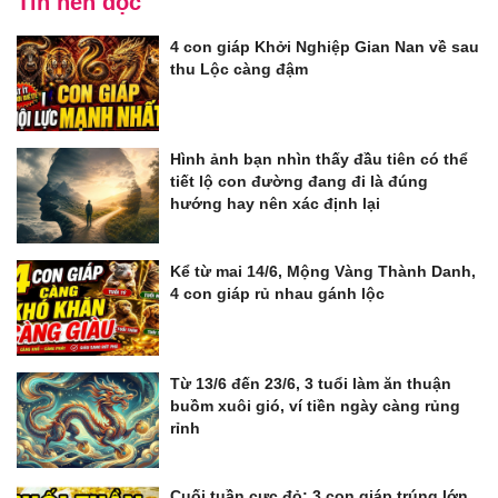
Tin nên đọc
4 con giáp Khởi Nghiệp Gian Nan về sau
thu Lộc càng đậm
Hình ảnh bạn nhìn thấy đầu tiên có thể
tiết lộ con đường đang đi là đúng
hướng hay nên xác định lại
Kể từ mai 14/6, Mộng Vàng Thành Danh,
4 con giáp rủ nhau gánh lộc
Từ 13/6 đến 23/6, 3 tuổi làm ăn thuận
buồm xuôi gió, ví tiền ngày càng rủng
rỉnh
Cuối tuần cực đỏ: 3 con giáp trúng lớn