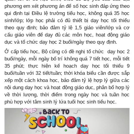
phương em xét phương án để số học sinh đáp ứng theo
qui định tại Điều lệ trường tiểu học, không quá 35 học
sinh/lớp; lớp học phải có đủ thiết bị dạy học tối thiểu
theo quy định; bảo đảm tỷ lệ 1,5 giáo viên/lớp và cơ
cấu giáo viên để dạy đủ các môn học, hoạt động giáo
dục và tổ chức dạy học 2 buổi/ngày theo quy định.
Ở cấp tiểu học, Bộ cũng có đề nghị tổ chức dạy học 2
buổi/ngày, mỗi ngày bố trí không quá 7 tiết học, mỗi tiết
35 phút; thực hiện kế hoạch dạy học tối thiểu 9
buổi/tuần với 32 tiết/tuần; thời khóa biểu cần được sắp
xếp một cách khoa học, bảo đảm tỷ lệ hợp lý giữa các
nội dung dạy học và hoạt động giáo dục, phân bổ hợp lý
về thời lượng, thời điểm trong ngày học và tuần học
phù hợp với tâm sinh lý lứa tuổi học sinh tiểu học.