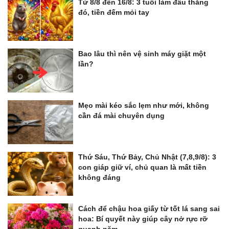
Từ 8/8 đến 16/8: 3 tuổi làm đâu thắng
đó, tiền đếm mỏi tay
Bao lâu thì nên vệ sinh máy giặt một
lần?
Mẹo mài kéo sắc lẹm như mới, không
cần đá mài chuyên dụng
Thứ Sáu, Thứ Bảy, Chủ Nhật (7,8,9/8): 3
con giáp giữ ví, chủ quan là mất tiền
không đáng
Cách để chậu hoa giấy từ tốt lá sang sai
hoa: Bí quyết này giúp cây nở rực rỡ
quanh năm