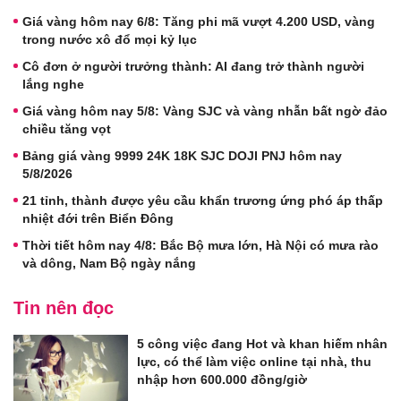
Giá vàng hôm nay 6/8: Tăng phi mã vượt 4.200 USD, vàng
trong nước xô đổ mọi kỷ lục
Cô đơn ở người trưởng thành: AI đang trở thành người
lắng nghe
Giá vàng hôm nay 5/8: Vàng SJC và vàng nhẫn bất ngờ đảo
chiều tăng vọt
Bảng giá vàng 9999 24K 18K SJC DOJI PNJ hôm nay
5/8/2026
21 tỉnh, thành được yêu cầu khẩn trương ứng phó áp thấp
nhiệt đới trên Biển Đông
Thời tiết hôm nay 4/8: Bắc Bộ mưa lớn, Hà Nội có mưa rào
và dông, Nam Bộ ngày nắng
Tin nên đọc
5 công việc đang Hot và khan hiếm nhân
lực, có thể làm việc online tại nhà, thu
nhập hơn 600.000 đồng/giờ