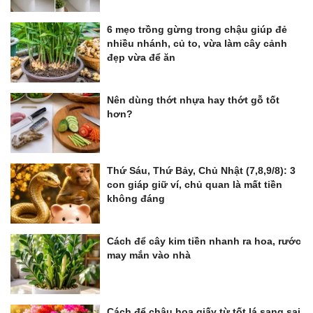
6 mẹo trồng gừng trong chậu giúp đẻ
nhiều nhánh, củ to, vừa làm cây cảnh
đẹp vừa để ăn
Nên dùng thớt nhựa hay thớt gỗ tốt
hơn?
Thứ Sáu, Thứ Bảy, Chủ Nhật (7,8,9/8): 3
con giáp giữ ví, chủ quan là mất tiền
không đáng
Cách để cây kim tiền nhanh ra hoa, rước
may mắn vào nhà
Cách để chậu hoa giấy từ tốt lá sang sai