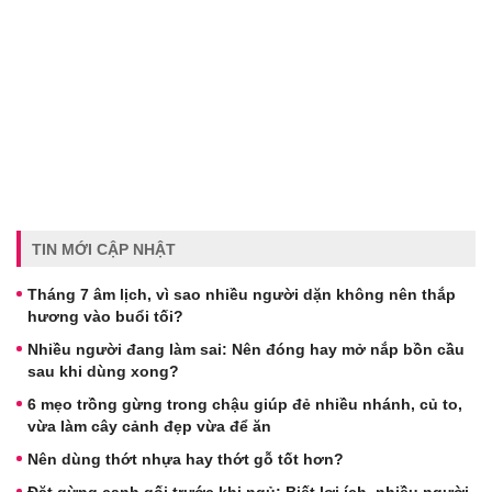
TIN MỚI CẬP NHẬT
Tháng 7 âm lịch, vì sao nhiều người dặn không nên thắp
hương vào buổi tối?
Nhiều người đang làm sai: Nên đóng hay mở nắp bồn cầu
sau khi dùng xong?
6 mẹo trồng gừng trong chậu giúp đẻ nhiều nhánh, củ to,
vừa làm cây cảnh đẹp vừa để ăn
Nên dùng thớt nhựa hay thớt gỗ tốt hơn?
Đặt gừng cạnh gối trước khi ngủ: Biết lợi ích, nhiều người