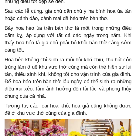
những điều tốt đẹp sẽ đến.
Sau các lễ cúng, gia chủ cần chú ý hạ bình hoa úa tàn
hoặc cánh đào, cành mai đã héo trên bàn thờ.
Bày hoa héo úa trên bàn thờ là một trong những điều
cấm kỵ, áp dụng với tất cả các ngày trong năm. Khi
thấy hoa héo là gia chủ phải bỏ khỏi bàn thờ càng sớm
càng tốt.
Hoa héo không chỉ sinh ra mùi hôi khó chịu, thu hút côn
trùng làm ô uế khu vực thờ cúng mà còn thể hiện sự lụi
tàn, thiếu sinh khí, không tốt cho vận trình của gia đình.
Để hoa héo trên bàn thờ lâu ngày có thể sinh ra những
điều xui xẻo, làm ảnh hưởng đến tài lộc và phong thủy
chung của cả nhà.
Tương tự, các loại hoa khô, hoa giả cũng không được
để ở khu vực thờ cúng của gia đình.