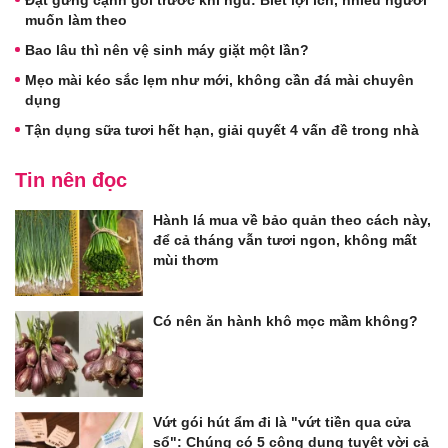
muốn làm theo
Bao lâu thì nên vệ sinh máy giặt một lần?
Mẹo mài kéo sắc lẹm như mới, không cần đá mài chuyên
dụng
Tận dụng sữa tươi hết hạn, giải quyết 4 vấn đề trong nhà
Tin nên đọc
Hành lá mua về bảo quản theo cách này,
để cả tháng vẫn tươi ngon, không mất
mùi thơm
Có nên ăn hành khô mọc mầm không?
Vứt gói hút ẩm đi là "vứt tiền qua cửa
sổ": Chúng có 5 công dụng tuyệt vời cả