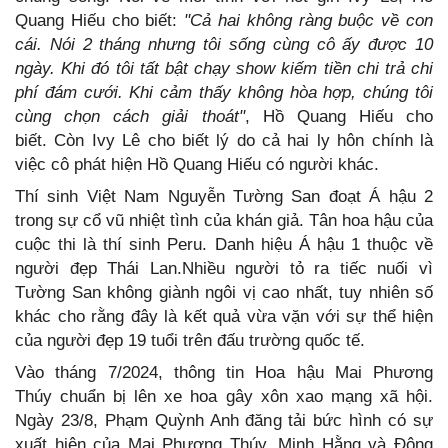
Quang Hiếu cho biết:
"Cả hai không ràng buộc về con
cái. Nói 2 tháng nhưng tôi sống cùng cô ấy được 10
ngày. Khi đó tôi tất bật chạy show kiếm tiền chi trả chi
phí đám cưới. Khi cảm thấy không hòa hợp, chúng tôi
cùng chọn cách giải thoát"
, Hồ Quang Hiếu cho
biết. Còn Ivy Lê cho biết lý do cả hai ly hôn chính là
việc cô phát hiện Hồ Quang Hiếu có người khác.
Thí sinh Việt Nam Nguyễn Tường San đoạt Á hậu 2
trong sự cổ vũ nhiệt tình của khán giả. Tân hoa hậu của
cuộc thi là thí sinh Peru. Danh hiệu Á hậu 1 thuộc về
người đẹp Thái Lan.Nhiều người tỏ ra tiếc nuối vì
Tường San không giành ngôi vị cao nhất, tuy nhiên số
khác cho rằng đây là kết quả vừa vặn với sự thể hiện
của người đẹp 19 tuổi trên đấu trường quốc tế.
Vào tháng 7/2024, thông tin Hoa hậu Mai Phương
Thúy chuẩn bị lên xe hoa gây xôn xao mạng xã hội.
Ngày 23/8, Phạm Quỳnh Anh đăng tải bức hình có sự
xuất hiện của Mai Phương Thúy, Minh Hằng và Đông