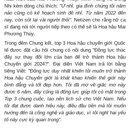
Nhi kèm dòng chú thích:
"Ừ nhỉ, gia đình chúng tôi năm
nào cũng có kế hoạch sinh đẻ nhỉ. Từ năm 2022 đến
nay, còn sót lại vài người thôi".
Netizen cho rằng nữ ca
sĩ đang nói tới người tiếp theo có thể sẽ là Hoa hậu Mai
Phương Thúy.
Trong đêm Chung kết, top 3 Hoa hậu chuyển giới Quốc
tế được đặt câu hỏi chung có nội dung "Động lực thúc
đẩy sự thay đổi lớn của bạn để trở thành Hoa hậu
Chuyển giới 2024?". Đại diện Việt Nam trả lời bằng
tiếng Việt:
"Động lực duy nhất khiến tôi muốn trở thành
Hoa hậu Chuyển giới là khát khao khiến thế giới này
bình đẳng và tốt đẹp hơn. Tôi đã mơ về giấc mơ này
được 6 năm, đây cũng là động lực giúp tôi có mặt trong
Top 3 chung cuộc, tạo nên lịch sử cho Việt Nam. Nếu
tôi đạt được danh hiệu này, điều đầu tiên mà tôi muốn
hướng đến là công nghệ và giáo dục, vì tôi nghĩ hai yếu
tố này cực kỳ quan trọng".