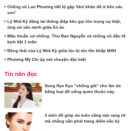
Chồng cũ Lan Phương tiết lộ gặp 'khó khăn để ở bên các
con'
Lý Nhã Kỳ đăng tải thông điệp kêu gọi tôn trọng sự thật,
ứng xử văn minh giữa ồn ào
Mâu thuẫn vợ chồng: Thư Đan Nguyễn và chồng cũ đấu tố
kịch liệt 1 tuần
Động thái của Lý Nhã Kỳ giữa lúc bị réo tên khắp MXH
Phương Mỹ Chi úp mở chuyện đặc biệt
Tin nên đọc
Song Hye Kyo "chống già" cho làn da
bằng loại đồ uống quen thuộc này
3 món đồ giúp da luôn căng mịn rạng rỡ
mà chẳng cần phải trang điểm cầu kỳ