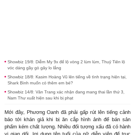
Showbiz 19/8: Diễm My 9x để lộ vòng 2 lùm lùm, Thuỷ Tiên lộ
vóc dáng gầy gò gây lo lắng
Showbiz 18/8: Kasim Hoàng Vũ lên tiếng về tình trạng hiện tại,
Shark Bình muốn có thêm em bé?
Showbiz 14/8: Vân Trang xác nhận đang mang thai lần thứ 3,
Nam Thư xuất hiện sau khi bị phạt
Mới đây, Phương Oanh đã phải gấp rút lên tiếng cảnh
báo tới khán giả khi bị ăn cắp hình ảnh để bán sản
phẩm kém chất lượng. Nhiều đối tượng xấu đã có hành
vi gian dối, lợi dụng tên tuổi của nữ diễn viên để trục