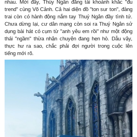
nhau. Mới đây, Thúy Ngân đăng tải khoảnh khắc "đu
trend" cùng Võ Cảnh. Cả hai diện đồ "ton sur ton", đàng
trai còn có hành động nắm tay Thuý Ngân đầy tình tứ.
Chưa dừng lại, cư dân mạng còn soi ra Thuý Ngân sử
dụng bài hát có cụm từ "anh yêu em rồi" như một động
thái "ngầm" thừa nhận chuyện đang hẹn hò. Dẫu vậy,
thực hư ra sao, chắc phải đợi người trong cuộc lên
tiếng mới rõ.