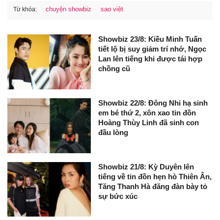
chuyện showbiz
sao việt
Từ khóa:
Showbiz 23/8: Kiều Minh Tuấn
tiết lộ bị suy giảm trí nhớ, Ngọc
Lan lên tiếng khi được tái hợp
chồng cũ
Showbiz 22/8: Đông Nhi hạ sinh
em bé thứ 2, xôn xao tin đồn
Hoàng Thùy Linh đã sinh con
đầu lòng
Showbiz 21/8: Kỳ Duyên lên
tiếng về tin đồn hẹn hò Thiên Ân,
Tăng Thanh Hà đăng đàn bày tỏ
sự bức xúc