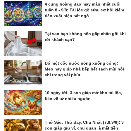
4 cung hoàng đạo may mắn nhất cuối
tuần 8 - 9/8: Tài lộc gõ cửa, cơ hội kiếm
tiền xuất hiện bất ngờ
Tại sao bạn không nên gấp chăn gối khi
rời khách sạn?
Đổ một cốc nước nóng xuống cống:
Mẹo hay giúp nhà bếp hết sạch mùi hôi
chỉ trong vài phút
10 ngày tới: 3 con giáp mở kho tài lộc,
tiền về từ nhiều nguồn
Thứ Sáu, Thứ Bảy, Chủ Nhật (7,8,9/8): 3
con giáp giữ ví, chủ quan là mất tiền