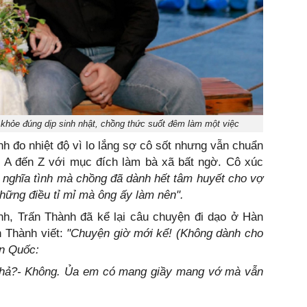
 khỏe đúng dịp sinh nhật, chồng thức suốt đêm làm một việc
h đo nhiệt độ vì lo lắng sợ cô sốt nhưng vẫn chuẩn
 từ A đến Z với mục đích làm bà xã bất ngờ. Cô xúc
 nghĩa tình mà chồng đã dành hết tâm huyết cho vợ
hững điều tỉ mỉ mà ông ấy làm nên".
nh, Trấn Thành đã kể lại câu chuyện đi dạo ở Hàn
 Thành viết:
"Chuyện giờ mới kể! (Không dành cho
àn Quốc:
n hả?- Không. Ủa em có mang giầy mang vớ mà vẫn