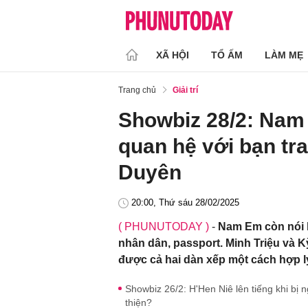
XÃ HỘI
TỔ ẤM
LÀM MẸ
Trang chủ
Giải trí
Showbiz 28/2: Nam 
quan hệ với bạn tra
Duyên
20:00, Thứ sáu 28/02/2025
( PHUNUTODAY )
-
Nam Em còn nói b
nhân dân, passport. Minh Triệu và 
được cả hai dàn xếp một cách hợp l
Showbiz 26/2: H'Hen Niê lên tiếng khi bị n
thiện?