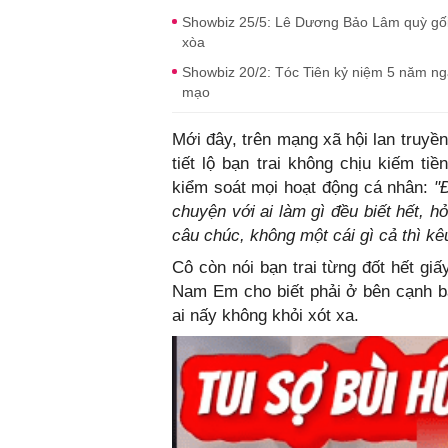
Showbiz 25/5: Lê Dương Bảo Lâm quỳ gối x
xòa
Showbiz 20/2: Tóc Tiên kỷ niệm 5 năm ngà
mạo
Mới đây, trên mạng xã hội lan truyề
tiết lộ bạn trai không chịu kiếm t
kiểm soát mọi hoạt động cá nhân:
"
chuyện với ai làm gì đều biết hết, 
câu chúc, không một cái gì cả thì kêu
Cô còn nói bạn trai từng đốt hết gi
Nam Em cho biết phải ở bên cạnh bạ
ai nấy không khỏi xót xa.