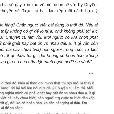
 chia sẻ gây xôn xao về mối quan hệ với Kỳ Duyên.
chuyện sẽ được cả hai dàn xếp một cách hợp lý
 lo lắng? Chắc người viết bài đang lo thôi đó. Nếu ai
à thấy không có gì để lo nữa, chứ không phải tới lúc
 đâu? Chuyện cũ lắm rồi. Mỗi người có lựa chọn phát
ứ phải ghét hay bất ổn vs nhau đâu ạ, ít gì vẫn còn
t bài này chưa biết) nên người trong cuộc tự biết
 tốt gì chưa tốt gì, đời không có hoàn hảo, không
ao giờ có nhu cầu đặt mình cạnh ai để so sánh"