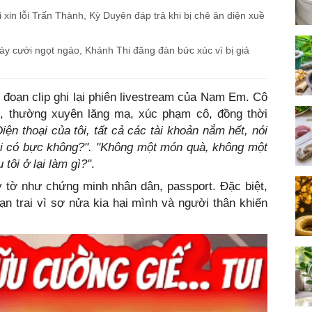
in lỗi Trấn Thành, Kỳ Duyên đáp trả khi bị chê ăn diện xuề
y cưới ngọt ngào, Khánh Thi đăng đàn bức xúc vì bị giả
n đoạn clip ghi lại phiên livestream của Nam Em. Cô
iền, thường xuyên lăng mạ, xúc phạm cô, đồng thời
Điện thoại của tôi, tất cả các tài khoản nắm hết, nói
hỏi có bực không?".
"Không một món quà, không một
 tôi ở lại làm gì?"
.
ấy tờ như chứng minh nhân dân, passport. Đặc biệt,
n trai vì sợ nửa kia hại mình và người thân khiến