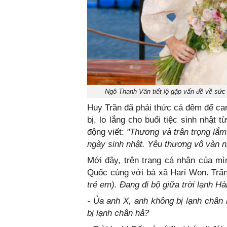
Ngô Thanh Vân tiết lộ gặp vấn đề về sức
Huy Trần đã phải thức cả đêm để can
bị, lo lắng cho buổi tiệc sinh nhật
động viết:
"Thương và trân trọng lắm
ngày sinh nhật. Yêu thương vô vàn n
Mới đây, trên trang cá nhân của mì
Quốc cùng với bà xã Hari Won. Trấn
trẻ em). Đang đi bộ giữa trời lạnh H
- Ủa anh X, anh không bị lạnh châ
bị lạnh chân hả?