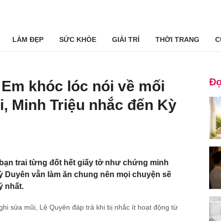
LÀM ĐẸP
SỨC KHỎE
GIẢI TRÍ
THỜI TRANG
C
Đọ
Em khóc lóc nói về mối
i, Minh Triệu nhắc đến Kỳ
ạn trai từng đốt hết giấy tờ như chứng minh
Kỳ Duyên vẫn làm ăn chung nên mọi chuyện sẽ
ý nhất.
ghi sửa mũi, Lệ Quyên đáp trả khi bị nhắc ít hoạt động từ