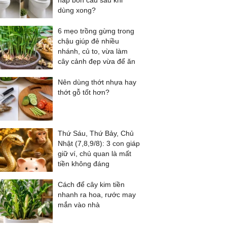
nắp bồn cầu sau khi
dùng xong?
6 mẹo trồng gừng trong
chậu giúp đẻ nhiều
nhánh, củ to, vừa làm
cây cảnh đẹp vừa để ăn
Nên dùng thớt nhựa hay
thớt gỗ tốt hơn?
Thứ Sáu, Thứ Bảy, Chủ
Nhật (7,8,9/8): 3 con giáp
giữ ví, chủ quan là mất
tiền không đáng
Cách để cây kim tiền
nhanh ra hoa, rước may
mắn vào nhà