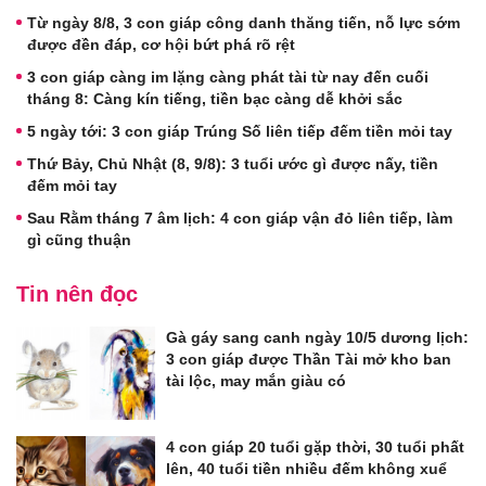
Từ ngày 8/8, 3 con giáp công danh thăng tiến, nỗ lực sớm
được đền đáp, cơ hội bứt phá rõ rệt
3 con giáp càng im lặng càng phát tài từ nay đến cuối
tháng 8: Càng kín tiếng, tiền bạc càng dễ khởi sắc
5 ngày tới: 3 con giáp Trúng Số liên tiếp đếm tiền mỏi tay
Thứ Bảy, Chủ Nhật (8, 9/8): 3 tuổi ước gì được nấy, tiền
đếm mỏi tay
Sau Rằm tháng 7 âm lịch: 4 con giáp vận đỏ liên tiếp, làm
gì cũng thuận
Tin nên đọc
Gà gáy sang canh ngày 10/5 dương lịch:
3 con giáp được Thần Tài mở kho ban
tài lộc, may mắn giàu có
4 con giáp 20 tuổi gặp thời, 30 tuổi phất
lên, 40 tuổi tiền nhiều đếm không xuể