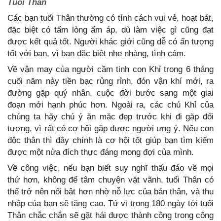
Tuổi Thân
Các bạn tuổi Thân thường có tính cách vui vẻ, hoạt bát,
đặc biệt có tấm lòng ấm áp, dù làm việc gì cũng đạt
được kết quả tốt. Người khác giới cũng dễ có ấn tượng
tốt với bạn, vì bạn đặc biệt nhẹ nhàng, tình cảm.
Về vận may của người cầm tinh con Khỉ trong 6 tháng
cuối năm này tiền bạc rủng rỉnh, đón vận khí mới, ra
đường gặp quý nhân, cuộc đời bước sang một giai
đoạn mới hạnh phúc hơn. Ngoài ra, các chú Khỉ của
chúng ta hãy chú ý ăn mặc đẹp trước khi đi gặp đối
tượng, vì rất có cơ hội gặp được người ưng ý. Nếu con
độc thân thì đây chính là cơ hội tốt giúp bạn tìm kiếm
được một nửa đích thực đáng mong đợi của mình.
Về công việc, nếu bạn biết suy nghĩ thấu đáo về mọi
thứ hơn, không để tâm chuyện vặt vãnh, tuổi Thân có
thể trở nên nổi bật hơn nhờ nỗ lực của bản thân, và thu
nhập của bạn sẽ tăng cao. Tử vi trong 180 ngày tới tuổi
Thân chắc chắn sẽ gặt hái được thành công trong công