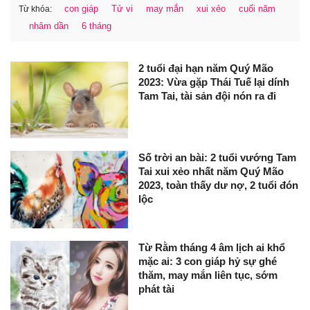
con giáp
Tử vi
may mắn
xui xẻo
cuối năm
Từ khóa:
nhâm dần
6 tháng
2 tuổi đại hạn năm Quý Mão
2023: Vừa gặp Thái Tuế lại dính
Tam Tai, tài sản đội nón ra đi
Số trời an bài: 2 tuổi vướng Tam
Tai xui xẻo nhất năm Quý Mão
2023, toàn thấy dư nợ, 2 tuổi đón
lộc
Từ Rằm tháng 4 âm lịch ai khổ
mặc ai: 3 con giáp hỷ sự ghé
thăm, may mắn liên tục, sớm
phát tài