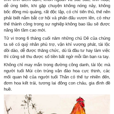
dễ ứng biến, khi gặp chuyện không nóng nảy, không
bốc đồng mù quáng, rất độc lập, có chí tiến thủ, thế nên
phải biết nắm bắt cơ hội và phấn đấu vươn lên, có như
thế thành công trong sự nghiệp không bao lâu sẽ được
nâng lên tầm cao mới.
Tử vi trong 6 tháng cuối năm những chú Dê của chúng
ta sẽ có quý nhân phù trợ, vận khí vượng phát, tài lộc
dồi dào, dễ được thăng chức, dù là đầu tư hay làm việc
thì cũng sẽ thu được số tiền bất ngờ mỗi lần bạn ra tay.
Không chỉ may mắn trong đường công danh, tài lộc mà
người tuổi Mùi còn trúng vận đào hoa cực thịnh, các
mối quan hệ của người tuổi Thân có thể tự nhiên đến,
đơm hoa kết trái, tương lai đông con cháu, gia đình đề
huề.