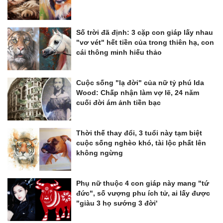
Số trời đã định: 3 cặp con giáp lấy nhau
"vơ vét" hết tiền của trong thiên hạ, con
cái thông minh hiếu thảo
Cuộc sống "lạ đời" của nữ tỷ phú Ida
Wood: Chấp nhận làm vợ lẽ, 24 năm
cuối đời ám ảnh tiền bạc
Thời thế thay đổi, 3 tuổi này tạm biệt
cuộc sống nghèo khó, tài lộc phất lên
không ngừng
Phụ nữ thuộc 4 con giáp này mang "tứ
đức", số vượng phu ích tử, ai lấy được
"giàu 3 họ sướng 3 đời'