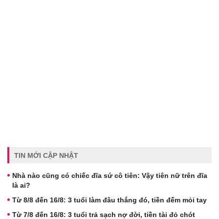
TIN MỚI CẬP NHẬT
Nhà nào cũng có chiếc đĩa sứ cô tiên: Vậy tiên nữ trên đĩa
là ai?
Từ 8/8 đến 16/8: 3 tuổi làm đâu thắng đó, tiền đếm mỏi tay
Từ 7/8 đến 16/8: 3 tuổi trả sạch nợ đời, tiền tài đỏ chót