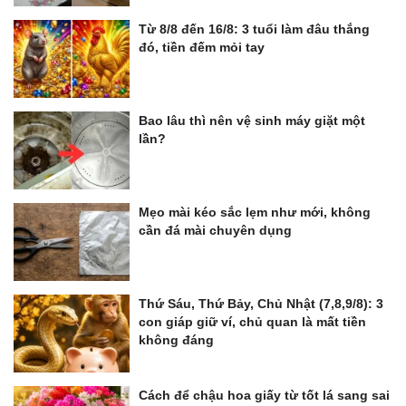
Từ 8/8 đến 16/8: 3 tuổi làm đâu thắng
đó, tiền đếm mỏi tay
Bao lâu thì nên vệ sinh máy giặt một
lần?
Mẹo mài kéo sắc lẹm như mới, không
cần đá mài chuyên dụng
Thứ Sáu, Thứ Bảy, Chủ Nhật (7,8,9/8): 3
con giáp giữ ví, chủ quan là mất tiền
không đáng
Cách để chậu hoa giấy từ tốt lá sang sai