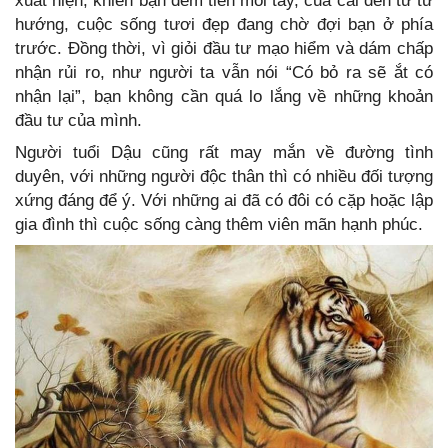
xuất hiện, khiến bạn đếm tiền mỏi tay, của cải đến từ tứ
hướng, cuộc sống tươi đẹp đang chờ đợi bạn ở phía
trước. Đồng thời, vì giỏi đầu tư mạo hiểm và dám chấp
nhận rủi ro, như người ta vẫn nói “Có bỏ ra sẽ ắt có
nhận lại”, bạn không cần quá lo lắng về những khoản
đầu tư của mình.
Người tuổi Dậu cũng rất may mắn về đường tình
duyên, với những người độc thân thì có nhiều đối tượng
xứng đáng để ý. Với những ai đã có đôi có cặp hoặc lập
gia đình thì cuộc sống càng thêm viên mãn hạnh phúc.