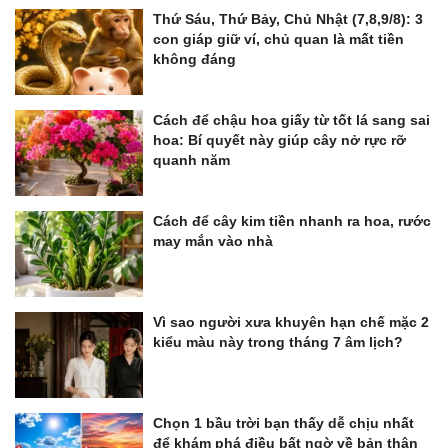
Thứ Sáu, Thứ Bảy, Chủ Nhật (7,8,9/8): 3
con giáp giữ ví, chủ quan là mất tiền
không đáng
Cách để chậu hoa giấy từ tốt lá sang sai
hoa: Bí quyết này giúp cây nở rực rỡ
quanh năm
Cách để cây kim tiền nhanh ra hoa, rước
may mắn vào nhà
Vì sao người xưa khuyên hạn chế mặc 2
kiểu màu này trong tháng 7 âm lịch?
Chọn 1 bầu trời bạn thấy dễ chịu nhất
để khám phá điều bất ngờ về bản thân