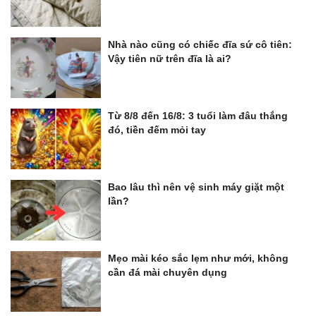
Nhà nào cũng có chiếc đĩa sứ cô tiên:
Vậy tiên nữ trên đĩa là ai?
Từ 8/8 đến 16/8: 3 tuổi làm đâu thắng
đó, tiền đếm mỏi tay
Bao lâu thì nên vệ sinh máy giặt một
lần?
Mẹo mài kéo sắc lẹm như mới, không
cần đá mài chuyên dụng