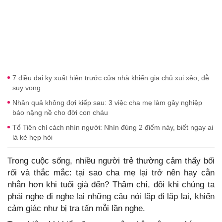
7 điều đại kỵ xuất hiện trước cửa nhà khiến gia chủ xui xẻo, dễ
suy vong
Nhân quả không đợi kiếp sau: 3 việc cha mẹ làm gây nghiệp
báo nặng nề cho đời con cháu
Tổ Tiên chỉ cách nhìn người: Nhìn đúng 2 điểm này, biết ngay ai
là kẻ hẹp hòi
Trong cuộc sống, nhiều người trẻ thường cảm thấy bối
rối và thắc mắc: tại sao cha mẹ lại trở nên hay cằn
nhằn hơn khi tuổi già đến? Thậm chí, đôi khi chúng ta
phải nghe đi nghe lại những câu nói lặp đi lặp lại, khiến
cảm giác như bị tra tấn mỗi lần nghe.