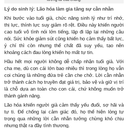
Lý do sinh lý: Lão hóa làm gia tăng sự cằn nhằn
Khi bước vào tuổi già, chức năng sinh lý như trí nhớ,
thị lực, thính lực suy giảm rõ rệt. Điều này khiến người
cao tuổi vô tình nói lớn tiếng, lặp đi lặp lại những câu
nói. Sức khỏe giảm sút cũng khiến họ cảm thấy bất lực,
ý chí thì còn nhưng thể chất đã suy yếu, tạo nên
khoảng cách đau lòng khiến họ mất tự tin.
Hầu hết mọi người không dễ chấp nhận tuổi già. Với
cha mẹ, dù con cái lớn bao nhiêu thì trong lòng họ vẫn
coi chúng là những đứa trẻ cần che chở. Lời cằn nhằn
trở thành cách họ truyền đạt giá trị, bảo vệ và giữ vị trí
là chỗ dựa an toàn cho con cái, chứ không muốn trở
thành gánh nặng.
Lão hóa khiến người già cảm thấy yếu đuối, sợ hãi và
tự ti. Để chống lại cảm giác đó, họ thể hiện lòng tự
trọng qua những lời cằn nhằn tưởng chừng khó chịu
nhưng thật ra đầy tình thương.