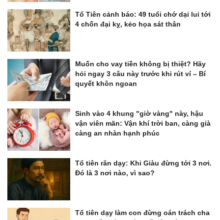
Tổ Tiên cảnh báo: 49 tuổi chớ dại lui tới
4 chốn đại kỵ, kẻo họa sát thân
Muốn cho vay tiền không bị thiệt? Hãy
hỏi ngay 3 câu này trước khi rút ví – Bí
quyết khôn ngoan
Sinh vào 4 khung "giờ vàng" này, hậu
vận viên mãn: Vận khí trời ban, càng già
càng an nhàn hạnh phúc
Tổ tiên răn dạy: Khi Giàu đừng tới 3 nơi.
Đó là 3 nơi nào, vì sao?
Tổ tiên dạy làm con đừng oán trách cha