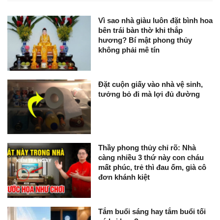
Vì sao nhà giàu luôn đặt bình hoa
bên trái bàn thờ khi thắp
hương? Bí mật phong thủy
không phải mê tín
Đặt cuộn giấy vào nhà vệ sinh,
tưởng bỏ đi mà lợi đủ đường
Thầy phong thủy chỉ rõ: Nhà
càng nhiều 3 thứ này con cháu
mất phúc, trẻ thì đau ốm, già cô
đơn khánh kiệt
Tắm buổi sáng hay tắm buổi tối