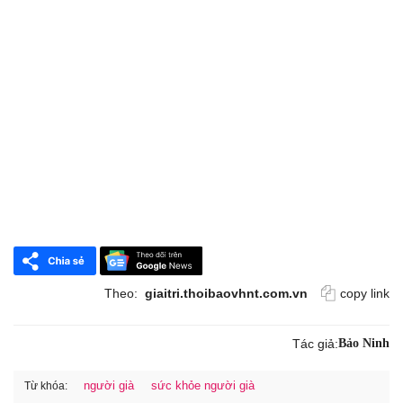
Theo:
giaitri.thoibaovhnt.com.vn
copy link
Tác giả:
Bảo Ninh
người già
sức khỏe người già
Từ khóa: