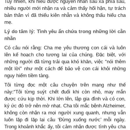
Tuy nhiên, khi hiểu được nguyên nhân sâu xa phía sau,
nhiều người mới nhận ra và cảm thấy hối hận, tự trách
bản thân vì đã thiếu kiên nhẫn và không thấu hiểu cha
mẹ.
Lý do tâm lý: Tình yêu ẩn chứa trong những lời cằn
nhằn
Có câu nói rằng: Cha mẹ yêu thương con cái và luôn
lên kế hoạch cho tương lai của chúng. Đặc biệt, với
những người đã từng trải qua khó khăn, việc “nói thêm
một lời” như một cách để bảo vệ con cái khỏi những
nguy hiểm tiềm tàng.
Tôi từng đọc một câu chuyện trên mạng như thế
này:“Tôi từng suýt chết đuối khi còn nhỏ, may mắn
được cứu kịp thời. Khi lớn lên, lập gia đình và có con,
ký ức đó trở nên mờ nhạt. Cha tôi mắc bệnh Alzheimer,
không còn nhận ra mọi người xung quanh, nhưng vẫn
luôn lặp đi lặp lại câu ‘Đừng xuống nước’ mỗi ngày.
Trong khoảnh khắc ấy, tôi cảm nhận được tình yêu cha