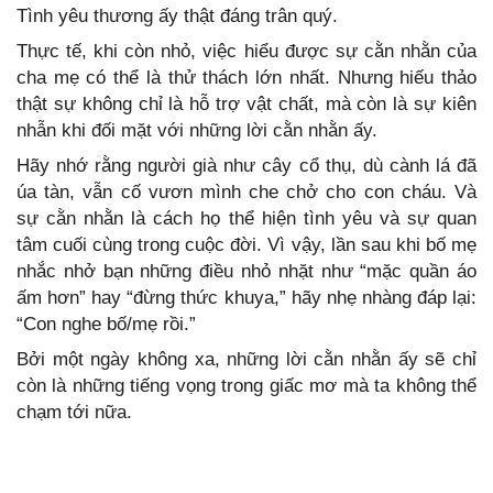
Tình yêu thương ấy thật đáng trân quý.
Thực tế, khi còn nhỏ, việc hiểu được sự cằn nhằn của
cha mẹ có thể là thử thách lớn nhất. Nhưng hiếu thảo
thật sự không chỉ là hỗ trợ vật chất, mà còn là sự kiên
nhẫn khi đối mặt với những lời cằn nhằn ấy.
Hãy nhớ rằng người già như cây cổ thụ, dù cành lá đã
úa tàn, vẫn cố vươn mình che chở cho con cháu. Và
sự cằn nhằn là cách họ thể hiện tình yêu và sự quan
tâm cuối cùng trong cuộc đời. Vì vậy, lần sau khi bố mẹ
nhắc nhở bạn những điều nhỏ nhặt như “mặc quần áo
ấm hơn” hay “đừng thức khuya,” hãy nhẹ nhàng đáp lại:
“Con nghe bố/mẹ rồi.”
Bởi một ngày không xa, những lời cằn nhằn ấy sẽ chỉ
còn là những tiếng vọng trong giấc mơ mà ta không thể
chạm tới nữa.