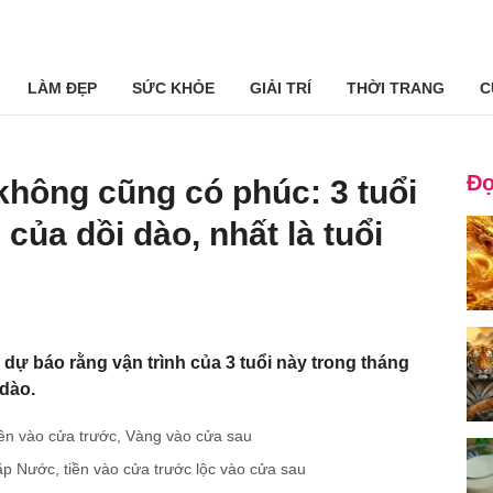
LÀM ĐẸP
SỨC KHỎE
GIẢI TRÍ
THỜI TRANG
C
Đọ
không cũng có phúc: 3 tuổi
 của dồi dào, nhất là tuổi
 dự báo rằng vận trình của 3 tuổi này trong tháng
 dào.
Tiền vào cửa trước, Vàng vào cửa sau
ặp Nước, tiền vào cửa trước lộc vào cửa sau