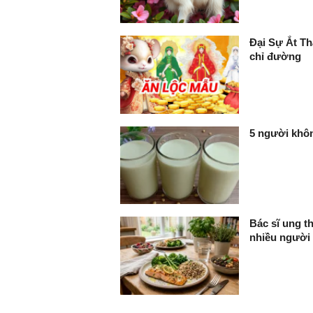
Đại Sự Ắt Thà
chỉ đường
5 người khô
Bác sĩ ung t
nhiều người 