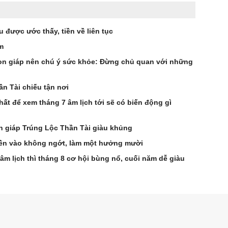
ầu được ước thấy, tiền về liên tục
m
 con giáp nên chú ý sức khỏe: Đừng chủ quan với những
n Tài chiếu tận nơi
t để xem tháng 7 âm lịch tới sẽ có biến động gì
on giáp Trúng Lộc Thần Tài giàu khủng
 Tiền vào không ngớt, làm một hưởng mười
 âm lịch thì tháng 8 cơ hội bùng nổ, cuối năm dễ giàu