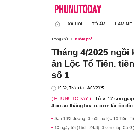
XÃ HỘI
TỔ ẤM
LÀM MẸ
Trang chủ
Khám phá
Tháng 4/2025 ngồi 
ăn Lộc Tổ Tiên, tiền
số 1
15:52, Thứ sáu 14/03/2025
( PHUNUTODAY )
-
Tử vi 12 con giáp
4 có sự thăng hoa rực rỡ, tài lộc dồi
Sau 16/3 dương: 3 tuổi thụ lộc Tổ Tiên, 
10 ngày tới (15/3- 24/3), 3 con giáp Cá G