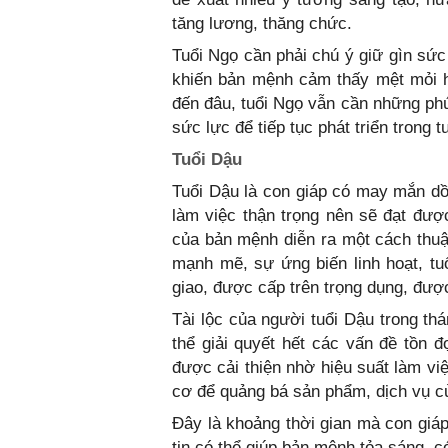
tăng lương, thăng chức.
Tuổi Ngọ cần phải chú ý giữ gìn sức
khiến bản mệnh cảm thấy mệt mỏi h
đến đâu, tuổi Ngọ vẫn cần những phút 
sức lực để tiếp tục phát triển trong t
Tuổi Dậu
Tuổi Dậu là con giáp có may mắn dồi
làm việc thận trọng nên sẽ đạt được
của bản mệnh diễn ra một cách thuận
mạnh mẽ, sự ứng biến linh hoạt, t
giao, được cấp trên trọng dụng, được
Tài lộc của người tuổi Dậu trong th
thể giải quyết hết các vấn đề tồn đ
được cải thiện nhờ hiệu suất làm vi
cơ để quảng bá sản phẩm, dịch vụ c
Đây là khoảng thời gian mà con giáp
tin có thể giúp bản mệnh tỏa sáng, 