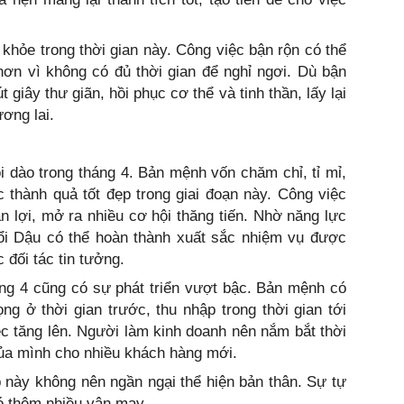
 khỏe trong thời gian này. Công việc bận rộn có thể
ơn vì không có đủ thời gian để nghỉ ngơi. Dù bận
giây thư giãn, hồi phục cơ thể và tinh thần, lấy lại
ương lai.
 dào trong tháng 4. Bản mệnh vốn chăm chỉ, tỉ mỉ,
 thành quả tốt đẹp trong giai đoạn này. Công việc
 lợi, mở ra nhiều cơ hội thăng tiến. Nhờ năng lực
uổi Dậu có thể hoàn thành xuất sắc nhiệm vụ được
 đối tác tin tưởng.
áng 4 cũng có sự phát triển vượt bậc. Bản mệnh có
ọng ở thời gian trước, thu nhập trong thời gian tới
ệc tăng lên. Người làm kinh doanh nên nắm bắt thời
ủa mình cho nhiều khách hàng mới.
 này không nên ngần ngại thể hiện bản thân. Sự tự
có thêm nhiều vận may.