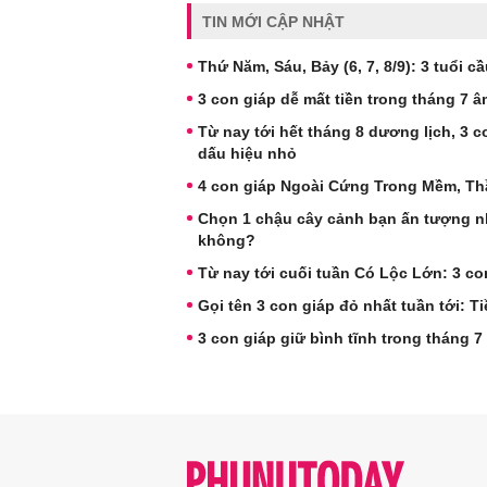
TIN MỚI CẬP NHẬT
Thứ Năm, Sáu, Bảy (6, 7, 8/9): 3 tuổi c
3 con giáp dễ mất tiền trong tháng 7 â
Từ nay tới hết tháng 8 dương lịch, 3
dấu hiệu nhỏ
4 con giáp Ngoài Cứng Trong Mềm, Thầ
Chọn 1 chậu cây cảnh bạn ấn tượng nhấ
không?
Từ nay tới cuối tuần Có Lộc Lớn: 3 c
Gọi tên 3 con giáp đỏ nhất tuần tới:
3 con giáp giữ bình tĩnh trong tháng 7