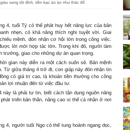
 giàu sang tột đỉnh, tiền bạc ào ào như thác đổ
áng 4, tuổi Tý có thể phát huy hết năng lực của bản
anh nhẹn, có khả năng thích nghi tuyệt vời. Giai
 chiếu mệnh, đón nhận cơ hội lớn trong công việc.
ược lời mời hợp tác lớn. Trong khi đó, người làm
n trưởng, giao cho những dự án quan trọng.
thời gian này diễn ra một cách suôn sẻ. Bản mệnh
. Từ giữa tháng 4 trở đi, con giáp này đón nhận tin
ồng có giá trị cao, là khoản tiền thưởng cho công
ản lợi nhuận đến từ việc đầu tư.
4 này là phải tự tin, biết cách tận dụng nguồn năng
 phát triển bản thân, nâng cao vị thế cá nhân ở nơi
áng 4, người tuổi Ngọ có thể tung hoành ngang dọc,