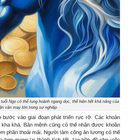
i tuổi Ngọ có thể tung hoành ngang dọc, thể hiện hết khả năng của
ận vận may lớn trong sự nghiệp.
ọ bước vào giai đoạn phát triển rực rỡ. Các khoản
ận kha khá. Bản mệnh cũng có thể nhận được khoản
êm phần thoải mái. Người làm công ăn lương có thể
 hẹn mang lại thành tích tốt, tạo tiền đề cho việc