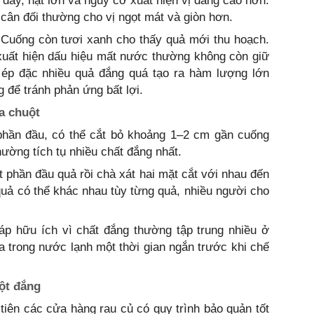
dày, hạt lớn và nguy cơ xuất hiện vị đắng cao hơn.
cân đối thường cho vị ngọt mát và giòn hơn.
 Cuống còn tươi xanh cho thấy quả mới thu hoạch.
uất hiện dấu hiệu mất nước thường không còn giữ
t ép đặc nhiều quả đắng quá tạo ra hàm lượng lớn
 để tránh phản ứng bất lợi.
a chuột
phần đầu, có thể cắt bỏ khoảng 1–2 cm gần cuống
ường tích tụ nhiều chất đắng nhất.
t phần đầu quả rồi chà xát hai mặt cắt với nhau đến
 quả có thể khác nhau tùy từng quả, nhiều người cho
.
háp hữu ích vì chất đắng thường tập trung nhiều ở
 trong nước lạnh một thời gian ngắn trước khi chế
ột đắng
tiên các cửa hàng rau củ có quy trình bảo quản tốt