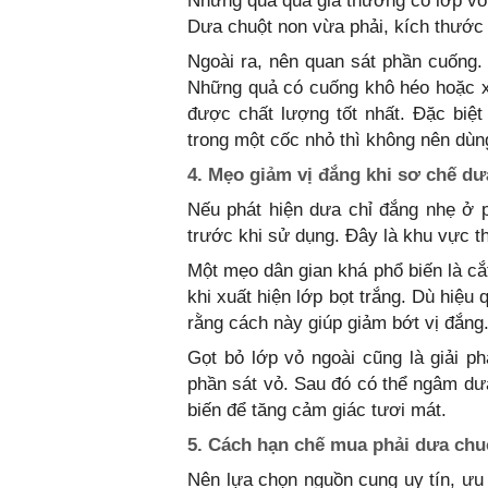
Những quả quá già thường có lớp vỏ 
Dưa chuột non vừa phải, kích thước 
Ngoài ra, nên quan sát phần cuống.
Những quả có cuống khô héo hoặc x
được chất lượng tốt nhất. Đặc biệ
trong một cốc nhỏ thì không nên dùng
4. Mẹo giảm vị đắng khi sơ chế dư
Nếu phát hiện dưa chỉ đắng nhẹ ở 
trước khi sử dụng. Đây là khu vực th
Một mẹo dân gian khá phổ biến là cắ
khi xuất hiện lớp bọt trắng. Dù hiệu
rằng cách này giúp giảm bớt vị đắng
Gọt bỏ lớp vỏ ngoài cũng là giải p
phần sát vỏ. Sau đó có thể ngâm dưa
biến để tăng cảm giác tươi mát.
5. Cách hạn chế mua phải dưa chu
Nên lựa chọn nguồn cung uy tín, ưu 