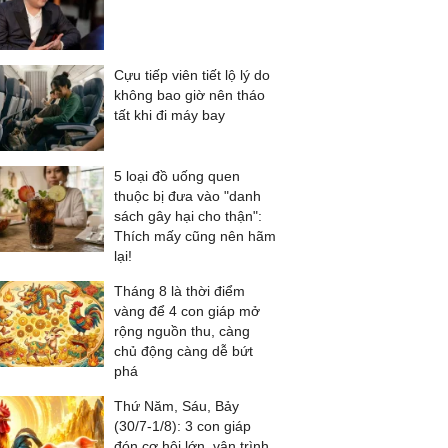
Cựu tiếp viên tiết lộ lý do
không bao giờ nên tháo
tất khi đi máy bay
5 loại đồ uống quen
thuộc bị đưa vào "danh
sách gây hại cho thận":
Thích mấy cũng nên hãm
lại!
Tháng 8 là thời điểm
vàng để 4 con giáp mở
rộng nguồn thu, càng
chủ động càng dễ bứt
phá
Thứ Năm, Sáu, Bảy
(30/7-1/8): 3 con giáp
đón cơ hội lớn, vận trình