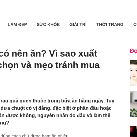
LÀM ĐẸP
SỨC KHỎE
GIẢI TRÍ
THỜI TRANG
C
Đọ
có nên ăn? Vì sao xuất
 chọn và mẹo tránh mua
i rau quả quen thuộc trong bữa ăn hằng ngày. Tuy
g dưa chuột có vị đắng, đặc biệt ở phần đầu hoặc
ăn được không, nguyên nhân do đâu và làm thế
ắng?
n đúng cách chứ đừng ham ăn nhiều