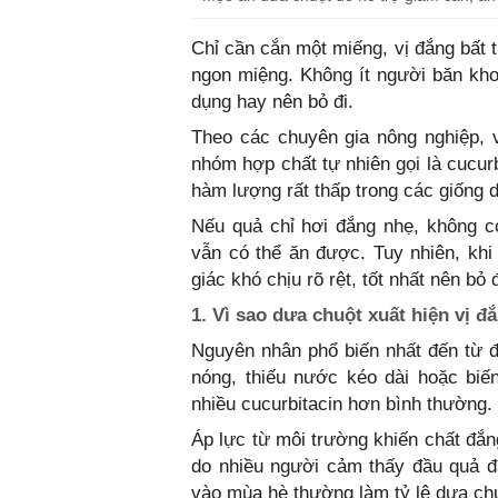
Chỉ cần cắn một miếng, vị đắng bất 
ngon miệng. Không ít người băn kho
dụng hay nên bỏ đi.
Theo các chuyên gia nông nghiệp, 
nhóm hợp chất tự nhiên gọi là cucur
hàm lượng rất thấp trong các giống 
Nếu quả chỉ hơi đắng nhẹ, không c
vẫn có thể ăn được. Tuy nhiên, khi
giác khó chịu rõ rệt, tốt nhất nên bỏ
1. Vì sao dưa chuột xuất hiện vị đ
Nguyên nhân phổ biến nhất đến từ đi
nóng, thiếu nước kéo dài hoặc biế
nhiều cucurbitacin hơn bình thường.
Áp lực từ môi trường khiến chất đắn
do nhiều người cảm thấy đầu quả đ
vào mùa hè thường làm tỷ lệ dưa chu