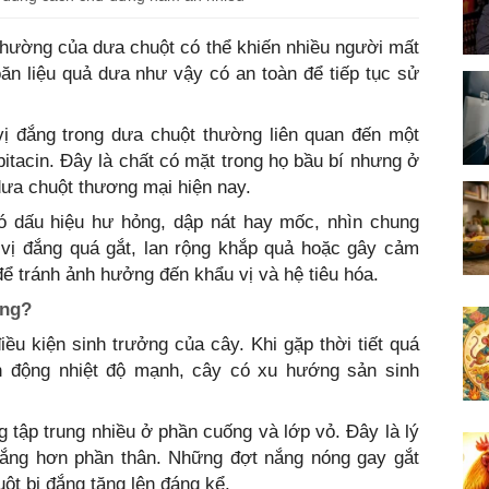
thường của dưa chuột có thể khiến nhiều người mất
ăn liệu quả dưa như vậy có an toàn để tiếp tục sử
vị đắng trong dưa chuột thường liên quan đến một
bitacin. Đây là chất có mặt trong họ bầu bí nhưng ở
dưa chuột thương mại hiện nay.
ó dấu hiệu hư hỏng, dập nát hay mốc, nhìn chung
 vị đắng quá gắt, lan rộng khắp quả hoặc gây cảm
 để tránh ảnh hưởng đến khẩu vị và hệ tiêu hóa.
ắng?
ều kiện sinh trưởng của cây. Khi gặp thời tiết quá
n động nhiệt độ mạnh, cây có xu hướng sản sinh
g tập trung nhiều ở phần cuống và lớp vỏ. Đây là lý
ắng hơn phần thân. Những đợt nắng nóng gay gắt
ột bị đắng tăng lên đáng kể.