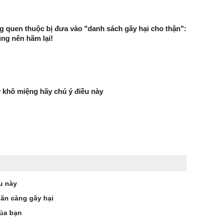
ng quen thuộc bị đưa vào "danh sách gây hại cho thận":
ng nên hãm lại!
 khô miệng hãy chú ý điều này
u này
 ăn càng gây hại
của bạn