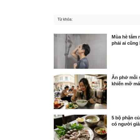
Từ khóa:
FaceBook
Mùa hè tắm n
phải ai cũng 
Ăn phở mỗi s
khiến mỡ máu
5 bộ phận củ
có người già