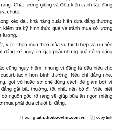
ràng. Chất lượng giống và điều kiện canh tác đóng
dưa chuột.
 nóng kéo dài, khả năng xuất hiện dưa đắng thường
n kiểm tra kỹ hình thức quả và tránh mua số lượng
t lượng.
, việc chọn mua theo mùa vụ thích hợp và ưu tiên
ảm đáng kể nguy cơ gặp phải những quả có vị đắng
ào cũng nguy hiểm, nhưng vị đắng là dấu hiệu cho
 cucurbitacin hơn bình thường. Nếu chỉ đắng nhẹ,
ống, gọt vỏ hoặc sơ chế đúng cách để giảm bớt vị
đắng gắt bất thường, tốt nhất nên bỏ đi. Việc biết
à có nguồn gốc rõ ràng sẽ giúp bữa ăn ngon miệng
cơ mua phải dưa chuột bị đắng.
Theo:
giaitri.thoibaovhnt.com.vn
copy link