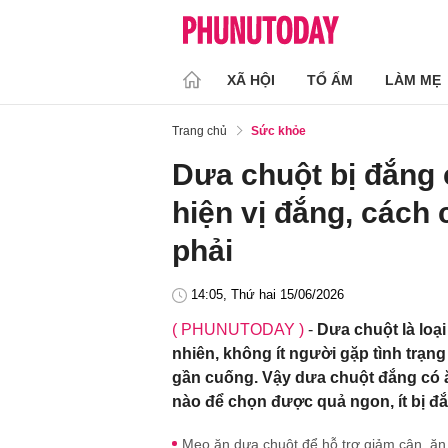
XÃ HỘI
TỔ ẤM
LÀM MẸ
Trang chủ
Sức khỏe
Dưa chuột bị đắng 
hiện vị đắng, cách
phải
14:05, Thứ hai 15/06/2026
( PHUNUTODAY )
-
Dưa chuột là loạ
nhiên, không ít người gặp tình trạn
gần cuống. Vậy dưa chuột đắng có 
nào để chọn được quả ngon, ít bị đ
Mẹo ăn dưa chuột để hỗ trợ giảm cân, ă