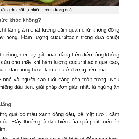
ường do chất tự nhiên sinh ra trong quả
 sức khỏe không?
 chỉ làm giảm chất lượng cảm quan chứ không đồng
ay hỏng. Hàm lượng cucurbitacin trong dưa chuột
 thường, cực kỳ gắt hoặc đắng trên diện rộng không
 cứu cho thấy khi hàm lượng cucurbitacin quá cao,
ôn, đau bụng hoặc khó chịu ở đường tiêu hóa.
ẻ nhỏ và người cao tuổi càng nên thận trọng. Nếu
miếng đầu tiên, giải pháp đơn giản nhất là ngừng ăn
 đắng
ững quả có màu xanh đồng đều, bề mặt tươi, cầm
mức. Đây thường là dấu hiệu của quả phát triển ổn
ểm.