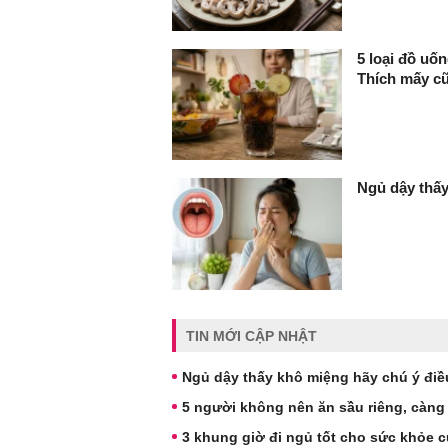
5 loại đồ uố
Thích mấy cũ
Ngủ dậy thấy
TIN MỚI CẬP NHẬT
Ngủ dậy thấy khô miệng hãy chú ý điề
5 người không nên ăn sầu riêng, càng
3 khung giờ đi ngủ tốt cho sức khỏe 