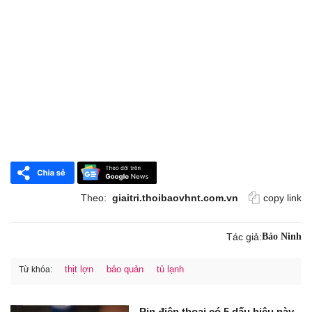
Theo:
giaitri.thoibaovhnt.com.vn
copy link
Tác giả:
Bảo Ninh
thịt lợn
bảo quản
tủ lạnh
Từ khóa:
Pin điện thoại có 5 dấu hiệu này,