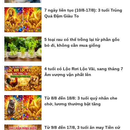
7 ngày liên tục (10/8-17/8): 3 tuổi Trúng
Quả Đậm Giàu To
5 loại rau có thể trồng lại từ phần gốc
bỏ đi, không cần mua giống
4 tuổi có Lộc Rơi Lộc Vãi, sang tháng 7
Âm vượng vận phất lên
Từ 8/8 đến 18/8: 3 tuổi quý nhân che
chở, lương thưởng bật tăng
Từ 9/8 đến 17/8, 3 tuổi ăn may Tiền cứ