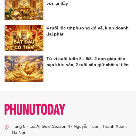
vơi lại đầy
4 tuổi lộc tứ phương đổ về, kinh doanh
đại phát
Tử vi cuối tuần 8 - 9/8: 2 con giáp tiền
bạc khởi sắc, 2 tuổi cần giữ chặt ví tiền
Tầng 5 - tòa A, Gold Season 47 Nguyễn Tuân, Thanh Xuân,
Hà Nội