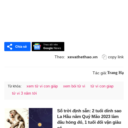
Theo:
xevathethao.vn
copy link
Tác giả:
Trang Hạ
xem tử vi con giáp
xem bói tử vi
tử vi con giap
Từ khóa:
tử vi 3 năm tới
Số trời định sẵn: 2 tuổi dính sao
La Hầu năm Quý Mão 2023 làm
đâu hỏng đó, 1 tuổi đổi vận giàu
có