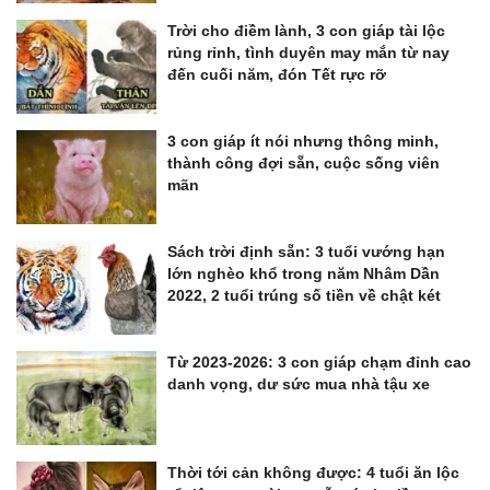
Trời cho điềm lành, 3 con giáp tài lộc
rủng rỉnh, tình duyên may mắn từ nay
đến cuối năm, đón Tết rực rỡ
3 con giáp ít nói nhưng thông minh,
thành công đợi sẵn, cuộc sống viên
mãn
Sách trời định sẵn: 3 tuổi vướng hạn
lớn nghèo khổ trong năm Nhâm Dần
2022, 2 tuổi trúng số tiền về chật két
Từ 2023-2026: 3 con giáp chạm đỉnh cao
danh vọng, dư sức mua nhà tậu xe
Thời tới cản không được: 4 tuổi ăn lộc