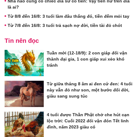
Nhà nào cũng có chiếc đĩa sứ cô tiên: Vậy tiên nữ trên đĩa
là ai?
Từ 8/8 đến 16/8: 3 tuổi làm đâu thắng đó, tiền đếm mỏi tay
Từ 7/8 đến 16/8: 3 tuổi trả sạch nợ đời, tiền tài đỏ chót
Tin nên đọc
Tuần mới (12-18/9): 2 con giáp đổi vận
thành đại gia, 1 con giáp xui xẻo khó
tránh
Từ giữa tháng 8 âm ai đen cứ đen: 4 tuổi
này vẫn đỏ như son, một bước đổi đời,
giàu sang sung túc
4 tuổi được Thần Phật chở che hút cạn
lộc trời: Cuối 2022 đổi vận đón Tết linh
đình, năm 2023 giàu có