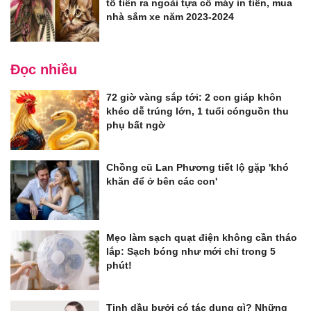
tổ tiên ra ngoài tựa cỗ máy in tiền, mua
nhà sắm xe năm 2023-2024
Đọc nhiều
72 giờ vàng sắp tới: 2 con giáp khôn
khéo dễ trúng lớn, 1 tuổi cónguồn thu
phụ bất ngờ
Chồng cũ Lan Phương tiết lộ gặp 'khó
khăn để ở bên các con'
Mẹo làm sạch quạt điện không cần tháo
lắp: Sạch bóng như mới chỉ trong 5
phút!
Tinh dầu bưởi có tác dụng gì? Những