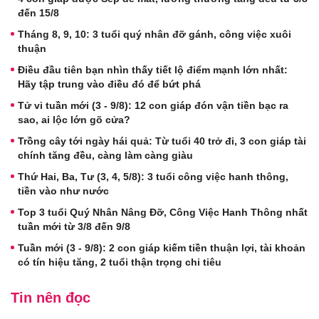
đến 15/8
Tháng 8, 9, 10: 3 tuổi quý nhân đỡ gánh, công việc xuôi
thuận
Điều đầu tiên bạn nhìn thấy tiết lộ điểm mạnh lớn nhất:
Hãy tập trung vào điều đó để bứt phá
Tử vi tuần mới (3 - 9/8): 12 con giáp đón vận tiền bạc ra
sao, ai lộc lớn gõ cửa?
Trồng cây tới ngày hái quả: Từ tuổi 40 trở đi, 3 con giáp tài
chính tăng đều, càng làm càng giàu
Thứ Hai, Ba, Tư (3, 4, 5/8): 3 tuổi công việc hanh thông,
tiền vào như nước
Top 3 tuổi Quý Nhân Nâng Đỡ, Công Việc Hanh Thông nhất
tuần mới từ 3/8 đến 9/8
Tuần mới (3 - 9/8): 2 con giáp kiếm tiền thuận lợi, tài khoản
có tín hiệu tăng, 2 tuổi thận trọng chi tiêu
Tin nên đọc