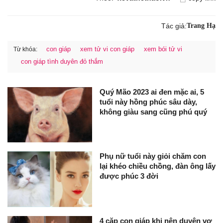
Tác giả:
Trang Hạ
con giáp
xem tử vi con giáp
xem bói tử vi
Từ khóa:
con giáp tình duyên đỏ thắm
Quý Mão 2023 ai đen mặc ai, 5
tuổi này hồng phúc sâu dày,
không giàu sang cũng phú quý
Phụ nữ tuổi này giỏi chăm con
lại khéo chiều chồng, đàn ông lấy
được phúc 3 đời
4 cặp con giáp khi nên duyên vợ