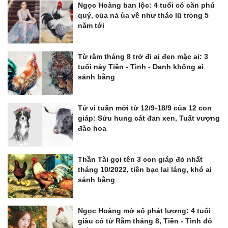
Ngọc Hoàng ban lộc: 4 tuổi có căn phú
quý, của nả ùa về như thác lũ trong 5
năm tới
Từ rằm tháng 8 trở đi ai đen mặc ai: 3
tuổi này Tiền - Tình - Danh không ai
sánh bằng
Tử vi tuần mới từ 12/9-18/9 của 12 con
giáp: Sửu hung cát đan xen, Tuất vượng
đào hoa
Thần Tài gọi tên 3 con giáp đỏ nhất
tháng 10/2022, tiền bạc lai láng, khó ai
sánh bằng
Ngọc Hoàng mở sổ phát lương: 4 tuổi
giàu có từ Rằm tháng 8, Tiền - Tình đỏ