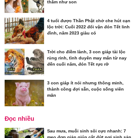
thắm như son
4 tuổi được Thần Phật chở che hút cạn
lộc trời: Cuối 2022 đổi vận đón Tết linh
đình, năm 2023 giàu có
Trời cho điềm lành, 3 con giáp tài lộc
rủng rỉnh, tình duyên may mắn từ nay
đến cuối năm, đón Tết rực rỡ
3 con giáp ít nói nhưng thông minh,
thành công đợi sẵn, cuộc sống viên
mãn
Đọc nhiều
Sau mưa, muỗi sinh sôi cực nhanh: 7
mẹo đơn giản giúp cắt đứt nơi sinh sản