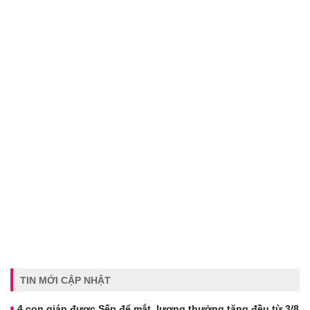
TIN MỚI CẬP NHẬT
4 con giáp được Sếp để mắt, lương thưởng tăng đều từ 3/8