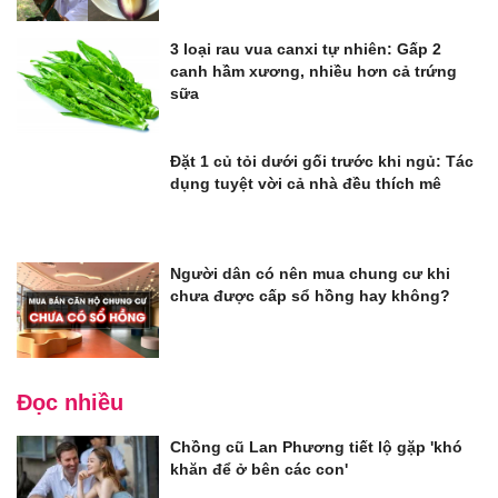
3 loại rau vua canxi tự nhiên: Gấp 2
canh hầm xương, nhiều hơn cả trứng
sữa
Đặt 1 củ tỏi dưới gối trước khi ngủ: Tác
dụng tuyệt vời cả nhà đều thích mê
Người dân có nên mua chung cư khi
chưa được cấp sổ hồng hay không?
Đọc nhiều
Chồng cũ Lan Phương tiết lộ gặp 'khó
khăn để ở bên các con'