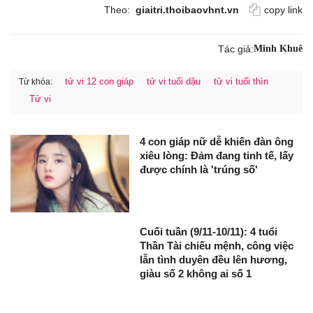
Theo:
giaitri.thoibaovhnt.vn
copy link
Tác giả:
Minh Khuê
tử vi 12 con giáp
tử vi tuổi dậu
tử vi tuổi thìn
Từ khóa:
Tử vi
4 con giáp nữ dễ khiến đàn ông
xiêu lòng: Đảm đang tinh tế, lấy
được chính là 'trúng số'
Cuối tuần (9/11-10/11): 4 tuổi
Thần Tài chiếu mệnh, công việc
lẫn tình duyên đều lên hương,
giàu số 2 không ai số 1