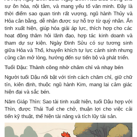
sự ôn hòa, nội tâm, và mang yếu tố văn minh. Đây là
thời điểm sao quan tinh rất vượng, ngũ hành Thủy và
Hỏa cân bằng, dễ nhận được sự hỗ trợ từ quý nhân. Ấn
tinh xuất hiện, giúp hóa giải áp lực, thích hợp cho các
hoạt động thăm hỏi lãnh đạo, hợp tác kinh doanh và
tham dự sự kiện. Ngày Đinh Sửu có sự tương sinh
giữa Hỏa và Thổ, khuyến khích tự lực cánh sinh nhưng
cũng cần mở lòng, hướng đến sự tiến bộ và phát triển.
Tuổi Dậu: Thành công nhờ chăm chỉ và nhạy bén
Người tuổi Dậu nổi bật với tính cách chăm chỉ, giữ chữ
tín, kiên định, thuộc ngũ hành Kim, mang lại cảm giác
hiện đại và sắc bén.
Năm Giáp Thìn: Sao tài tinh xuất hiện, tuổi Dậu hợp với
Thìn, được Thái Tuế che chở, thuận lợi cho việc cải
tiến kỹ thuật, thể hiện tài năng và tích lũy tài sản.