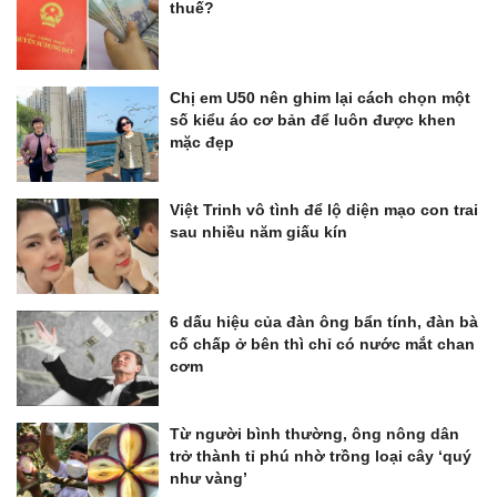
thuế?
Chị em U50 nên ghim lại cách chọn một
số kiểu áo cơ bản để luôn được khen
mặc đẹp
Việt Trinh vô tình để lộ diện mạo con trai
sau nhiều năm giấu kín
6 dấu hiệu của đàn ông bẩn tính, đàn bà
cố chấp ở bên thì chỉ có nước mắt chan
cơm
Từ người bình thường, ông nông dân
trở thành tỉ phú nhờ trồng loại cây ‘quý
như vàng’