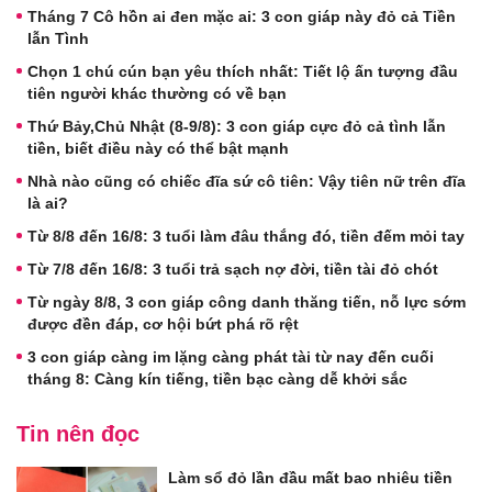
Tháng 7 Cô hồn ai đen mặc ai: 3 con giáp này đỏ cả Tiền
lẫn Tình
Chọn 1 chú cún bạn yêu thích nhất: Tiết lộ ấn tượng đầu
tiên người khác thường có về bạn
Thứ Bảy,Chủ Nhật (8-9/8): 3 con giáp cực đỏ cả tình lẫn
tiền, biết điều này có thể bật mạnh
Nhà nào cũng có chiếc đĩa sứ cô tiên: Vậy tiên nữ trên đĩa
là ai?
Từ 8/8 đến 16/8: 3 tuổi làm đâu thắng đó, tiền đếm mỏi tay
Từ 7/8 đến 16/8: 3 tuổi trả sạch nợ đời, tiền tài đỏ chót
Từ ngày 8/8, 3 con giáp công danh thăng tiến, nỗ lực sớm
được đền đáp, cơ hội bứt phá rõ rệt
3 con giáp càng im lặng càng phát tài từ nay đến cuối
tháng 8: Càng kín tiếng, tiền bạc càng dễ khởi sắc
Tin nên đọc
Làm sổ đỏ lần đầu mất bao nhiêu tiền