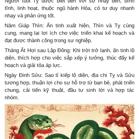
Người tuổi Tỵ được biết đến với sự nhạy bén, bình
tĩnh, linh hoạt, thuộc ngũ hành Hỏa, có tư duy nhanh
nhạy và phản ứng tốt.
Năm Giáp Thìn: Ấn tinh xuất hiện, Thìn và Tỵ cùng
cung, mang lại lợi ích cho việc triển khai kế hoạch và
đạt được thành công trong sự nghiệp.
Tháng Ất Hợi sau Lập Đông: Khi trời trở lạnh, ấn tinh lộ
diện, thích hợp cho việc sắp xếp ý tưởng, thúc đẩy kế
hoạch và giải tỏa áp lực.
Ngày Đinh Sửu: Sao tỉ kiếp lộ diện, địa chi Tỵ và Sửu
tương hợp, thuận lợi cho sự hỗ trợ từ bạn bè, phát triển
chung, cải tiến kỹ thuật, đầu tư sinh lời và hợp tác
nhóm.