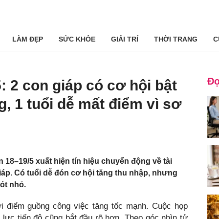
LÀM ĐẸP
SỨC KHỎE
GIẢI TRÍ
THỜI TRANG
C
Đọ
: 2 con giáp có cơ hội bật
 1 tuổi dễ mất điểm vì sơ
 18–19/5 xuất hiện tín hiệu chuyển động về tài
iáp. Có tuổi dễ đón cơ hội tăng thu nhập, nhưng
sót nhỏ.
i điểm guồng công việc tăng tốc mạnh. Cuộc họp
 lực tiến độ cũng bắt đầu rõ hơn. Theo góc nhìn tử