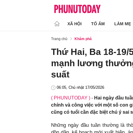
XÃ HỘI
TỔ ẤM
LÀM MẸ
Trang chủ
Khám phá
Thứ Hai, Ba 18-19/5
mạnh lương thưởng,
suất
06:05, Chủ nhật 17/05/2026
( PHUNUTODAY )
-
Hai ngày đầu tuần
chính và công việc với một số con g
cũng có tuổi cần đặc biệt chú ý sai 
Những ngày đầu tuần thường là thờ
dồn dập, kế hoạch mới xuất hiện, áp