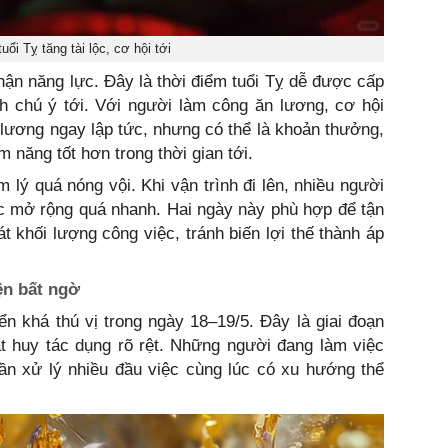
uổi Tỵ tăng tài lộc, cơ hội tới
ận năng lực. Đây là thời điểm tuổi Tỵ dễ được cấp
h chú ý tới. Với người làm công ăn lương, cơ hội
lương ngay lập tức, nhưng có thể là khoản thưởng,
ềm năng tốt hơn trong thời gian tới.
m lý quá nóng vội. Khi vận trình đi lên, nhiều người
c mở rộng quá nhanh. Hai ngày này phù hợp để tận
 khối lượng công việc, tránh biến lợi thế thành áp
ện bất ngờ
n khá thú vị trong ngày 18–19/5. Đây là giai đoạn
t huy tác dụng rõ rệt. Những người đang làm việc
ần xử lý nhiều đầu việc cùng lúc có xu hướng thể