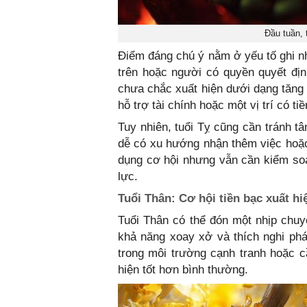
Đầu tuần, t
Điểm đáng chú ý nằm ở yếu tố ghi nh
trên hoặc người có quyền quyết địn
chưa chắc xuất hiện dưới dạng tăng 
hỗ trợ tài chính hoặc một vị trí có ti
Tuy nhiên, tuổi Tỵ cũng cần tránh tâ
dễ có xu hướng nhận thêm việc hoặ
dụng cơ hội nhưng vẫn cần kiểm soát
lực.
Tuổi Thân: Cơ hội tiền bạc xuất hi
Tuổi Thân có thể đón một nhịp chuyể
khả năng xoay xở và thích nghi phá
trong môi trường cạnh tranh hoặc c
hiện tốt hơn bình thường.