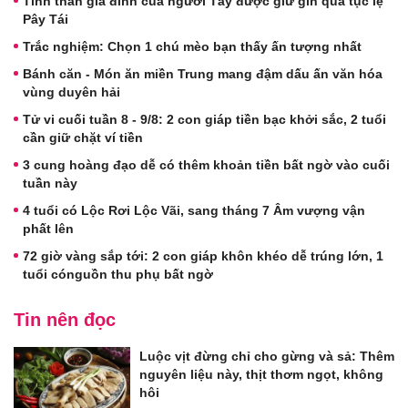
Tình thân gia đình của người Tày được giữ gìn qua tục lệ
Pây Tái
Trắc nghiệm: Chọn 1 chú mèo bạn thấy ấn tượng nhất
Bánh căn - Món ăn miền Trung mang đậm dấu ấn văn hóa
vùng duyên hải
Tử vi cuối tuần 8 - 9/8: 2 con giáp tiền bạc khởi sắc, 2 tuổi
cần giữ chặt ví tiền
3 cung hoàng đạo dễ có thêm khoản tiền bất ngờ vào cuối
tuần này
4 tuổi có Lộc Rơi Lộc Vãi, sang tháng 7 Âm vượng vận
phất lên
72 giờ vàng sắp tới: 2 con giáp khôn khéo dễ trúng lớn, 1
tuổi cónguồn thu phụ bất ngờ
Tin nên đọc
Luộc vịt đừng chỉ cho gừng và sả: Thêm
nguyên liệu này, thịt thơm ngọt, không
hôi