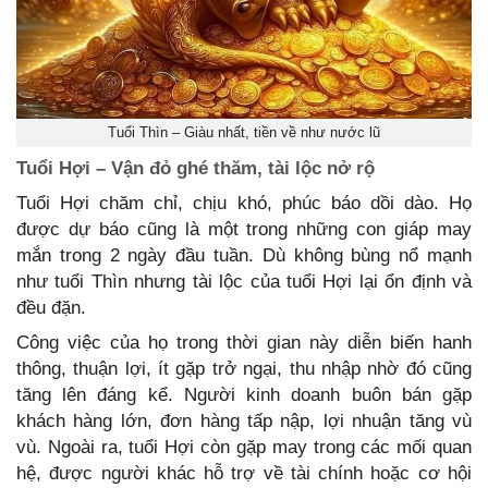
Tuổi Thìn – Giàu nhất, tiền về như nước lũ
Tuổi Hợi – Vận đỏ ghé thăm, tài lộc nở rộ
Tuổi Hợi chăm chỉ, chịu khó, phúc báo dồi dào. Họ
được dự báo cũng là một trong những con giáp may
mắn trong 2 ngày đầu tuần. Dù không bùng nổ mạnh
như tuổi Thìn nhưng tài lộc của tuổi Hợi lại ổn định và
đều đặn.
Công việc của họ trong thời gian này diễn biến hanh
thông, thuận lợi, ít gặp trở ngại, thu nhập nhờ đó cũng
tăng lên đáng kể. Người kinh doanh buôn bán gặp
khách hàng lớn, đơn hàng tấp nập, lợi nhuận tăng vù
vù. Ngoài ra, tuổi Hợi còn gặp may trong các mối quan
hệ, được người khác hỗ trợ về tài chính hoặc cơ hội