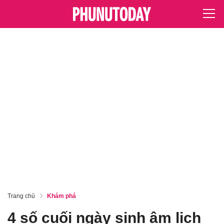
Trang chủ
Khám phá
4 số cuối ngày sinh âm lịch