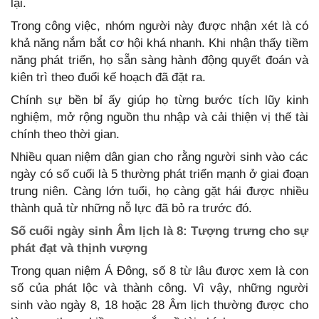
lại.
Trong công việc, nhóm người này được nhận xét là có
khả năng nắm bắt cơ hội khá nhanh. Khi nhận thấy tiềm
năng phát triển, họ sẵn sàng hành động quyết đoán và
kiên trì theo đuổi kế hoạch đã đặt ra.
Chính sự bền bỉ ấy giúp họ từng bước tích lũy kinh
nghiệm, mở rộng nguồn thu nhập và cải thiện vị thế tài
chính theo thời gian.
Nhiều quan niệm dân gian cho rằng người sinh vào các
ngày có số cuối là 5 thường phát triển mạnh ở giai đoạn
trung niên. Càng lớn tuổi, họ càng gặt hái được nhiều
thành quả từ những nỗ lực đã bỏ ra trước đó.
Số cuối ngày sinh Âm lịch là 8: Tượng trưng cho sự
phát đạt và thịnh vượng
Trong quan niệm Á Đông, số 8 từ lâu được xem là con
số của phát lộc và thành công. Vì vậy, những người
sinh vào ngày 8, 18 hoặc 28 Âm lịch thường được cho