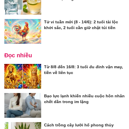
Tử vi tuần mới (8 - 14/6): 2 tuổi tài lộc
khởi sắc, 2 tuổi cần giữ chặt túi tiền
Đọc nhiều
Từ 8/8 đến 16/8: 3 tuổi đu đỉnh vận may,
tiền về liên tục
Bạo lực lạnh khiến nhiều cuộc hôn nhân
chết dần trong im lặng
Cách trồng cây lưỡi hổ phong thủy