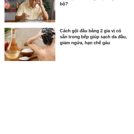
bộ?
Cách gội đầu bằng 2 gia vị có
sẵn trong bếp giúp sạch da đầu,
giảm ngứa, hạn chế gàu