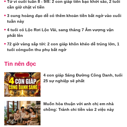
Tử vi cuối tuần 8 - 9/8: 2 con giáp tiền bạc khởi sắc, 2 tuổi
cần giữ chặt ví tiền
3 cung hoàng đạo dễ có thêm khoản tiền bất ngờ vào cuối
tuần này
4 tuổi có Lộc Rơi Lộc Vãi, sang tháng 7 Âm vượng vận
phất lên
72 giờ vàng sắp tới: 2 con giáp khôn khéo dễ trúng lớn, 1
tuổi cónguồn thu phụ bất ngờ
Tin nên đọc
4 con giáp Sáng Đường Công Danh, tuổi
25 sự nghiệp sẽ phất
Muốn hòa thuận với anh chị em nhà
chồng: Tránh chi tiền vào 2 việc này