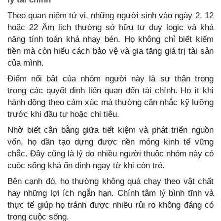
Theo quan niệm tử vi, những người sinh vào ngày 2, 12
hoặc 22 Âm lịch thường sở hữu tư duy logic và khả
năng tính toán khá nhạy bén. Họ không chỉ biết kiếm
tiền mà còn hiểu cách bảo vệ và gia tăng giá trị tài sản
của mình.
Điểm nổi bật của nhóm người này là sự thận trọng
trong các quyết định liên quan đến tài chính. Họ ít khi
hành động theo cảm xúc mà thường cân nhắc kỹ lưỡng
trước khi đầu tư hoặc chi tiêu.
Nhờ biết cân bằng giữa tiết kiệm và phát triển nguồn
vốn, họ dần tạo dựng được nền móng kinh tế vững
chắc. Đây cũng là lý do nhiều người thuộc nhóm này có
cuộc sống khá ổn định ngay từ khi còn trẻ.
Bên cạnh đó, họ thường không quá chạy theo vật chất
hay những lợi ích ngắn hạn. Chính tâm lý bình tĩnh và
thực tế giúp họ tránh được nhiều rủi ro không đáng có
trong cuộc sống.