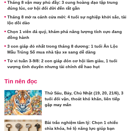
Tháng 8 vận may phủ đầy: 3 cung hoàng đạo tập trung
đúng lúc, cơ hội đổi đời đến rất gần
Tháng 8 mở ra cánh cửa mới: 4 tuổi sự nghiệp khởi sắc, tài
lộc dồi dào
Chọn 1 viên đá quý, khám phá năng lượng tích cực đang
đồng hành
3 con giáp đỏ nhất trong tháng 8 dương: 1 tuổi Ăn Lộc
Mẫu Trúng Số mua nhà tậu xe sang dễ dàng
Tử vi tuần 3-9/8: 2 con giáp đón cơ hội làm giàu, 1 tuổi
vượng tình duyên nhưng tài chính dễ hao hụt
Tin nên đọc
Thứ Sáu, Bảy, Chủ Nhật (19, 20, 21/6), 3
tuổi đổi vận, thoát khó khăn, liên tiếp
gặp may mắn
Bài trắc nghiệm tâm lý: Chọn 1 chiếc
chìa khóa, hé lộ năng lực giúp bạn