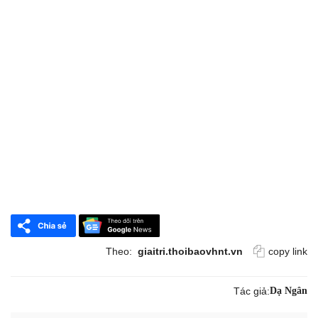
Theo:
giaitri.thoibaovhnt.vn
copy link
Tác giả:
Dạ Ngân