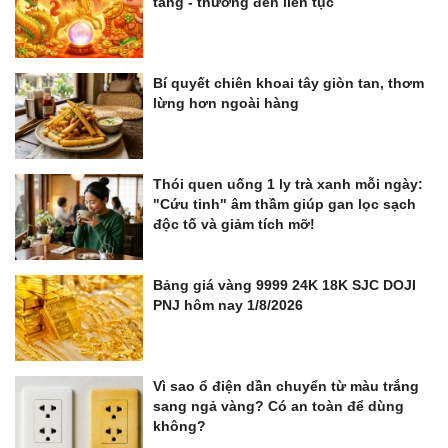
tăng - thưởng đến liên tục
Bí quyết chiên khoai tây giòn tan, thơm
lừng hơn ngoài hàng
Thói quen uống 1 ly trà xanh mỗi ngày:
"Cứu tinh" âm thầm giúp gan lọc sạch
độc tố và giảm tích mỡ!
Bảng giá vàng 9999 24K 18K SJC DOJI
PNJ hôm nay 1/8/2026
Vì sao ổ điện dần chuyển từ màu trắng
sang ngả vàng? Có an toàn để dùng
không?