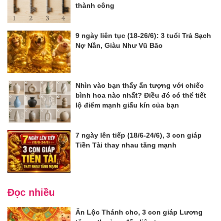
thành công
9 ngày liên tục (18-26/6): 3 tuổi Trả Sạch
Nợ Nần, Giàu Như Vũ Bão
Nhìn vào bạn thấy ấn tượng với chiếc
bình hoa nào nhất? Điều đó có thể tiết
lộ điểm mạnh giấu kín của bạn
7 ngày lên tiếp (18/6-24/6), 3 con giáp
Tiền Tài thay nhau tăng mạnh
Đọc nhiều
Ăn Lộc Thánh cho, 3 con giáp Lương