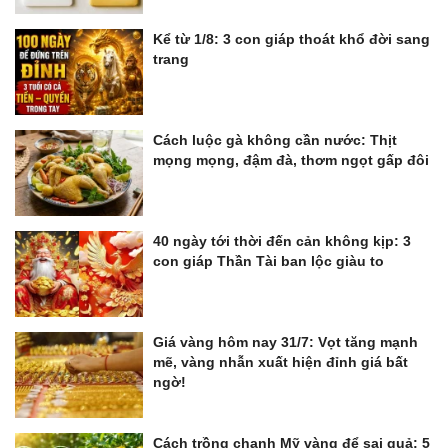
Kể từ 1/8: 3 con giáp thoát khổ đời sang
trang
Cách luộc gà không cần nước: Thịt
mọng mọng, đậm đà, thơm ngọt gấp đôi
40 ngày tới thời đến cản không kịp: 3
con giáp Thần Tài ban lộc giàu to
Giá vàng hôm nay 31/7: Vọt tăng mạnh
mẽ, vàng nhẫn xuất hiện đỉnh giá bất
ngờ!
Cách trồng chanh Mỹ vàng để sai quả: 5