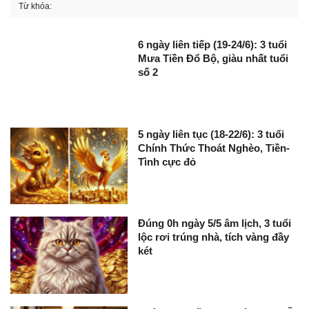
Từ khóa:
6 ngày liên tiếp (19-24/6): 3 tuổi
Mưa Tiền Đổ Bộ, giàu nhất tuổi
số 2
5 ngày liên tục (18-22/6): 3 tuổi
Chính Thức Thoát Nghèo, Tiền-
Tình cực đỏ
Đúng 0h ngày 5/5 âm lịch, 3 tuổi
lộc rơi trúng nhà, tích vàng đầy
két