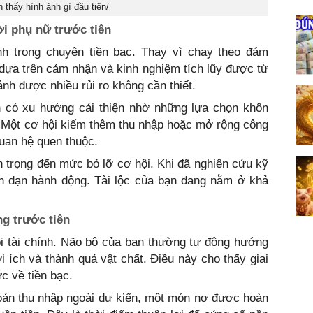
 thấy hình ảnh gì đầu tiên/
i phụ nữ trước tiên
h trong chuyện tiền bạc. Thay vì chạy theo đám
dựa trên cảm nhận và kinh nghiệm tích lũy được từ
nh được nhiều rủi ro không cần thiết.
ạn có xu hướng cải thiện nhờ những lựa chọn khôn
 Một cơ hội kiếm thêm thu nhập hoặc mở rộng công
quan hệ quen thuộc.
n trọng đến mức bỏ lỡ cơ hội. Khi đã nghiên cứu kỹ
 dạn hành động. Tài lộc của bạn đang nằm ở khả
g trước tiên
ội tài chính. Não bộ của bạn thường tự động hướng
ợi ích và thành quả vật chất. Điều này cho thấy giai
ực về tiền bạc.
hoản thu nhập ngoài dự kiến, một món nợ được hoàn