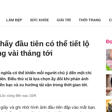
LÀM ĐẸP
SỨC KHỎE
GIẢI TRÍ
THỜI TRANG
C
Đọ
ấy đầu tiên có thể tiết lộ
ng vài tháng tới
 nghĩa có thể khiến mỗi người chú ý đến một chi
iên. Điều thú vị là lựa chọn ấy đôi khi phản ánh
ền bạc và xu hướng tài vận trong thời gian tới.
 Lộc cũng đến sau 10/6
 giây và ghi nhớ hình ảnh đầu tiên đập vào mắt bạn.