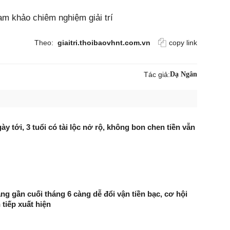
ham khảo chiêm nghiệm giải trí
Theo:
giaitri.thoibaovhnt.com.vn
copy link
Tác giả:
Dạ Ngân
gày tới, 3 tuổi có tài lộc nở rộ, không bon chen tiền vẫn
àng gần cuối tháng 6 càng dễ đổi vận tiền bạc, cơ hội
n tiếp xuất hiện