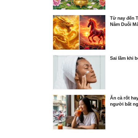
Từ nay đến T
Nằm Duỗi M
Sai lầm khi 
Ăn cà rốt ha
người bất n