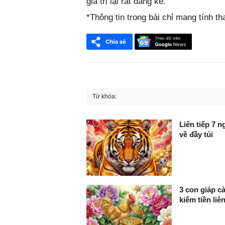
giá trị lại rất đáng kể.
*Thông tin trong bài chỉ mang tính t
Từ khóa:
FaceBook
Liên tiếp 7 n
về đầy túi
3 con giáp c
kiếm tiền liê