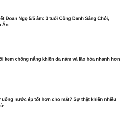
ết Đoan Ngọ 5/5 âm: 3 tuổi Công Danh Sáng Chói,
à Ăn
bôi kem chống nắng khiến da nám và lão hóa nhanh hơn
y uống nước ép tốt hơn cho mắt? Sự thật khiến nhiều
gờ