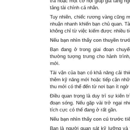
trả hoặc một cơ hội giúp gia tăng ng
tảng tài chính cá nhân.
Tuy nhiên, chiếc rương vàng cũng m
nhuận nhanh khiến bạn chủ quan. Tài
không chỉ từ việc kiếm được nhiều ti
Nếu bạn nhìn thấy con thuyền trướ
Bạn đang ở trong giai đoạn chuyể
thường tượng trưng cho hành trình
mới.
Tài vận của bạn có khả năng cải th
thêm kỹ năng mới hoặc tiếp cận nhữ
thu mới có thể đến từ nơi bạn ít ngờ 
Điều quan trọng là duy trì sự kiên 
đoạn sóng. Nếu gặp vài trở ngại nhỏ
tích cực có thể đang ở rất gần.
Nếu bạn nhìn thấy con cú trước ti
Bạn là người quan sát kỹ lưỡng và 