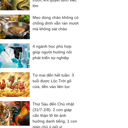
trước khi quyết định việc
lớn
Mẹo dùng chảo không có
chống dính vẫn rán mượt
mà không sát chảo
4 ngành học phù hợp
giúp người hướng nội
phát triển sự nghiệp
Từ mai đến hết tuần: 3
tuổi được Lộc Trời gõ
cửa, tiền vào liên tục
Thứ Sáu đến Chủ nhật
(31/7-2/8): 2 con giáp
cẩn thận lỡ lời ảnh
hưởng danh tiếng, 1 con
giáp chú ý giữ ví