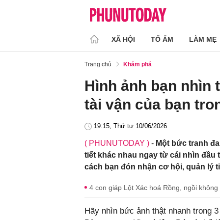
XÃ HỘI
TỔ ẤM
LÀM MẸ
Trang chủ
Khám phá
Hình ảnh bạn nhìn th
tài vận của bạn tro
19:15, Thứ tư 10/06/2026
( PHUNUTODAY )
-
Một bức tranh đa
tiết khác nhau ngay từ cái nhìn đầu t
cách bạn đón nhận cơ hội, quản lý ti
4 con giáp Lột Xác hoá Rồng, ngồi không
Hãy nhìn bức ảnh thật nhanh trong 3