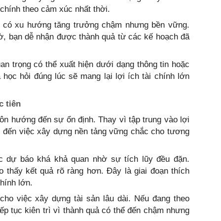
 chính theo cảm xúc nhất thời.
bạn có xu hướng tăng trưởng chậm nhưng bền vững.
gờ, bạn dễ nhận được thành quả từ các kế hoạch đã
n trọng có thể xuất hiện dưới dạng thông tin hoặc
à học hỏi đúng lúc sẽ mang lại lợi ích tài chính lớn
c tiên
uôn hướng đến sự ổn định. Thay vì tập trung vào lợi
m đến việc xây dựng nền tảng vững chắc cho tương
c dự báo khá khả quan nhờ sự tích lũy đều đặn.
 thấy kết quả rõ ràng hơn. Đây là giai đoạn thích
hính lớn.
cho việc xây dựng tài sản lâu dài. Nếu đang theo
iếp tục kiên trì vì thành quả có thể đến chậm nhưng