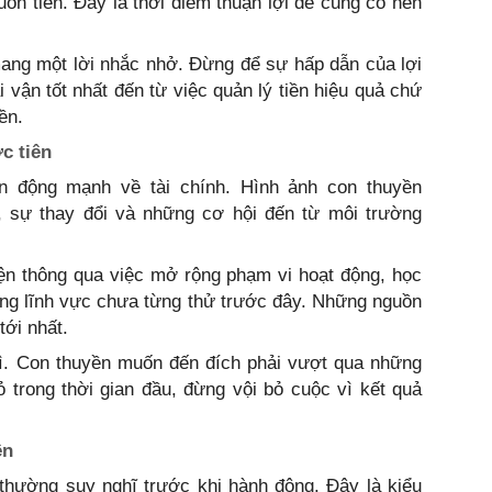
uồn tiền. Đây là thời điểm thuận lợi để củng cố nền
ang một lời nhắc nhở. Đừng để sự hấp dẫn của lợi
 vận tốt nhất đến từ việc quản lý tiền hiệu quả chứ
ền.
c tiên
n động mạnh về tài chính. Hình ảnh con thuyền
, sự thay đổi và những cơ hội đến từ môi trường
iện thông qua việc mở rộng phạm vi hoạt động, học
ng lĩnh vực chưa từng thử trước đây. Những nguồn
tới nhất.
trì. Con thuyền muốn đến đích phải vượt qua những
 trong thời gian đầu, đừng vội bỏ cuộc vì kết quả
ên
thường suy nghĩ trước khi hành động. Đây là kiểu