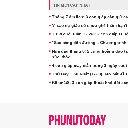
TIN MỚI CẬP NHẬT
Tháng 7 âm lịch: 3 con giáp cần giữ cá
Vì sao sự giàu có chưa ghé thăm bạn?
Tử vi cuối tuần 1 - 2/8: 2 con giáp tài
“Sao sáng dẫn đường”: Chương trình tri
Nửa đầu tháng 8: 2 cung hoàng đạo tăn
sức khỏe
4 con giáp may mắn trong 3 ngày cuối 
Thứ Bảy, Chủ Nhật (1-2/8): Mở bát đầu 
Kể từ 1/8: 3 con giáp thoát khổ đời sa