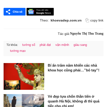
Theo:
khoevadep.com.vn
copy link
Tác giả:
Nguyễn Thị Thu Trang
tướng số
phát đạt
vận mệnh
giàu sang
Từ khóa:
tướng mạo
Bí ẩn trăm năm khiến các nhà
khoa học cũng phải…”bó tay”!
Vẻ đẹp tựa chốn thần tiên ở
quanh Hà Nội, không đi thì quá
tiếc cho chị em!