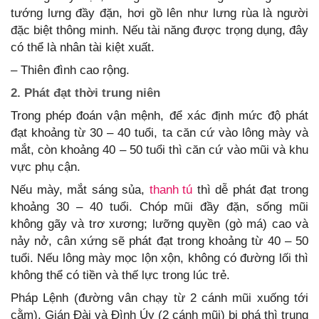
tướng lưng đầy đặn, hơi gồ lên như lưng rùa là người
đặc biệt thông minh. Nếu tài năng được trọng dụng, đây
có thể là nhân tài kiệt xuất.
– Thiên đình cao rộng.
2. Phát đạt thời trung niên
Trong phép đoán vận mệnh, để xác định mức độ phát
đạt khoảng từ 30 – 40 tuổi, ta căn cứ vào lông mày và
mắt, còn khoảng 40 – 50 tuổi thì căn cứ vào mũi và khu
vực phụ cận.
Nếu mày, mắt sáng sủa,
thanh tú
thì dễ phát đạt trong
khoảng 30 – 40 tuổi. Chóp mũi đầy đặn, sống mũi
không gãy và trơ xương; lưỡng quyền (gò má) cao và
nảy nở, cân xứng sẽ phát đạt trong khoảng từ 40 – 50
tuổi. Nếu lông mày mọc lộn xộn, không có đường lối thì
không thể có tiền và thế lực trong lúc trẻ.
Pháp Lệnh (đường vân chạy từ 2 cánh mũi xuống tới
cằm), Gián Đài và Đình Úy (2 cánh mũi) bị phá thì trung