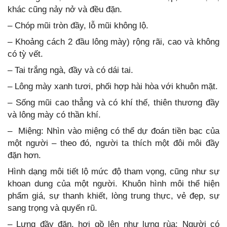
khác cũng nảy nở và đều đặn.
– Chóp mũi tròn đầy, lỗ mũi không lộ.
– Khoảng cách 2 đầu lông mày) rộng rãi, cao và không
có tỳ vết.
– Tai trắng ngà, đầy và có dái tai.
– Lông mày xanh tươi, phối hợp hài hòa với khuôn mặt.
– Sống mũi cao thẳng và có khí thế, thiên thương đầy
và lông mày có thần khí.
– Miệng: Nhìn vào miệng có thể dự đoán tiền bạc của
một người – theo đó, người ta thích một đôi môi đầy
đặn hơn.
Hình dạng môi tiết lộ mức độ tham vọng, cũng như sự
khoan dung của một người. Khuôn hình môi thể hiện
phẩm giá, sự thanh khiết, lòng trung thực, vẻ đẹp, sự
sang trọng và quyến rũ.
– Lưng đầy đặn, hơi gồ lên như lưng rùa: Người có