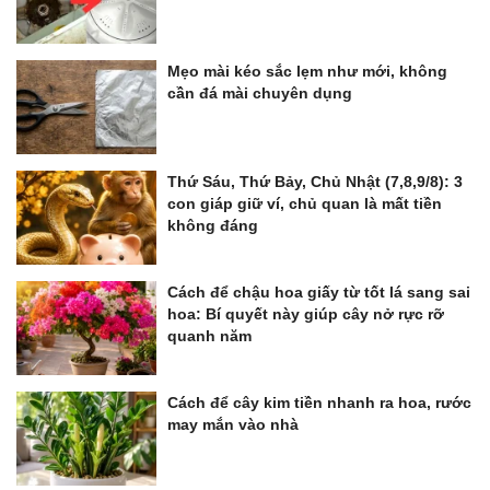
Mẹo mài kéo sắc lẹm như mới, không
cần đá mài chuyên dụng
Thứ Sáu, Thứ Bảy, Chủ Nhật (7,8,9/8): 3
con giáp giữ ví, chủ quan là mất tiền
không đáng
Cách để chậu hoa giấy từ tốt lá sang sai
hoa: Bí quyết này giúp cây nở rực rỡ
quanh năm
Cách để cây kim tiền nhanh ra hoa, rước
may mắn vào nhà