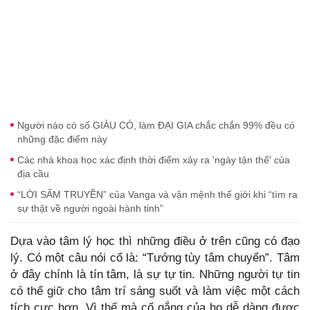
Người nào có số GIÀU CÓ, làm ĐẠI GIA chắc chắn 99% đều có
những đặc điểm này
Các nhà khoa học xác định thời điểm xảy ra 'ngày tận thế' của
địa cầu
“LỜI SẤM TRUYỀN” của Vanga và vận mệnh thế giới khi “tìm ra
sự thật về người ngoài hành tinh”
Dựa vào tâm lý học thì những điều ở trên cũng có đạo
lý. Có một câu nói cổ là: “Tướng tùy tâm chuyển”. Tâm
ở đây chính là tín tâm, là sự tự tin. Những người tự tin
có thể giữ cho tâm trí sáng suốt và làm việc một cách
tích cực hơn. Vì thế mà cố gắng của họ dễ dàng được