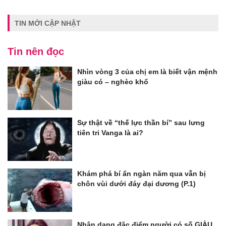
TIN MỚI CẬP NHẬT
Tin nên đọc
Nhìn vòng 3 của chị em là biết vận mệnh
giàu có – nghèo khổ
Sự thật về “thế lực thần bí” sau lưng
tiên tri Vanga là ai?
Khám phá bí ẩn ngàn năm qua vẫn bị
chôn vùi dưới đáy đại dương (P.1)
Nhận dạng đặc điểm người có số GIÀU,