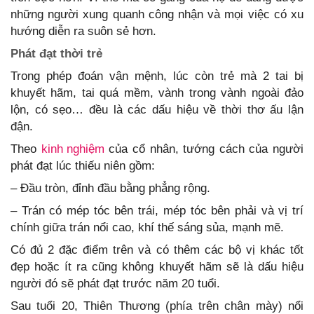
những người xung quanh công nhận và mọi việc có xu
hướng diễn ra suôn sẻ hơn.
Phát đạt thời trẻ
Trong phép đoán vận mệnh, lúc còn trẻ mà 2 tai bị
khuyết hãm, tai quá mềm, vành trong vành ngoài đảo
lộn, có sẹo… đều là các dấu hiệu về thời thơ ấu lận
đận.
Theo
kinh nghiệm
của cổ nhân, tướng cách của người
phát đạt lúc thiếu niên gồm:
– Đầu tròn, đỉnh đầu bằng phẳng rộng.
– Trán có mép tóc bên trái, mép tóc bên phải và vị trí
chính giữa trán nổi cao, khí thế sáng sủa, mạnh mẽ.
Có đủ 2 đặc điểm trên và có thêm các bộ vị khác tốt
đẹp hoặc ít ra cũng không khuyết hãm sẽ là dấu hiệu
người đó sẽ phát đạt trước năm 20 tuổi.
Sau tuổi 20, Thiên Thương (phía trên chân mày) nổi