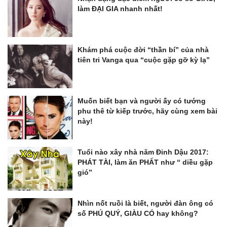
làm ĐẠI GIA nhanh nhất!
Khám phá cuộc đời “thần bí” của nhà
tiên tri Vanga qua “cuộc gặp gỡ kỳ lạ”
Muốn biết bạn và người ấy có tướng
phu thê từ kiếp trước, hãy cùng xem bài
này!
Tuổi nào xây nhà năm Đinh Dậu 2017:
PHÁT TÀI, làm ăn PHẤT như “ diều gặp
gió”
Nhìn nốt ruồi là biết, người đàn ông có
số PHÚ QUÝ, GIÀU CÓ hay không?