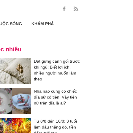
UỘC SỐNG
KHÁM PHÁ
c nhiều
Đặt gừng cạnh gối trước
khi ngủ: Biết lợi ích,
nhiều người muốn làm
theo
Nhà nào cũng có chiếc
đĩa sứ cô tiên: Vậy tiên
nữ trên đĩa là ai?
Từ 8/8 đến 16/8: 3 tuổi
làm đâu thắng đó, tiền