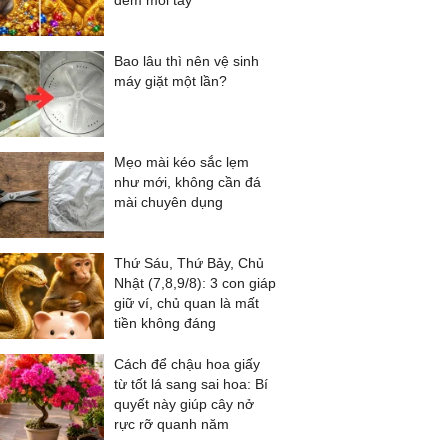
đếm mỏi tay
Bao lâu thì nên vệ sinh
máy giặt một lần?
Mẹo mài kéo sắc lẹm
như mới, không cần đá
mài chuyên dụng
Thứ Sáu, Thứ Bảy, Chủ
Nhật (7,8,9/8): 3 con giáp
giữ ví, chủ quan là mất
tiền không đáng
Cách để chậu hoa giấy
từ tốt lá sang sai hoa: Bí
quyết này giúp cây nở
rực rỡ quanh năm