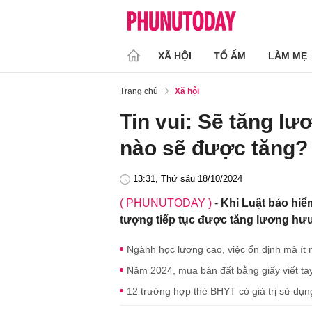
XÃ HỘI
TỔ ẤM
LÀM MẸ
Trang chủ
Xã hội
Tin vui: Sẽ tăng lươ
nào sẽ được tăng?
13:31, Thứ sáu 18/10/2024
( PHUNUTODAY )
-
Khi Luật bảo hiểm
tượng tiếp tục được tăng lương h
Ngành học lương cao, việc ổn định mà ít n
Năm 2024, mua bán đất bằng giấy viết ta
12 trường hợp thẻ BHYT có giá trị sử dụ