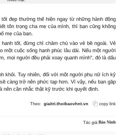
 tốt đẹp thường thể hiện ngay từ những hành động
ết tôn trọng cha mẹ của mình, thì bạn cũng không
 bố mẹ của bạn.
hạnh tốt, đừng chỉ chăm chú vào vẻ bề ngoài. Vẻ
o một cuộc sống hạnh phúc lâu dài. Nếu một người
âm, mọi người đều phải xoay quanh mình", đó là dấu
ánh khỏi. Tuy nhiên, đối với một người phụ nữ ích kỷ
sẽ càng trở nên phức tạp hơn. Vì vậy, nếu bạn gặp
à nên cân nhắc thật kỹ trước khi quyết định.
Theo:
giaitri.thoibaovhnt.vn
copy link
Tác giả:
Bảo Ninh