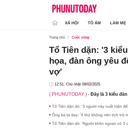
XÃ HỘI
TỔ ẤM
LÀM MẸ
Trang chủ
Cuộc sống
Tổ Tiên dặn: '3 kiểu
họa, đàn ông yêu 
vợ'
12:51, Chủ nhật 09/02/2025
( PHUNUTODAY )
-
Đây là 3 kiểu đà
Tổ Tiên dặn dò: '3 người này xuất hiện để 
Ông bà ta dạy: '4 thứ không nên tích trữ t
Tổ Tiên dặn dò: 'Người khôn ngoan có 3 