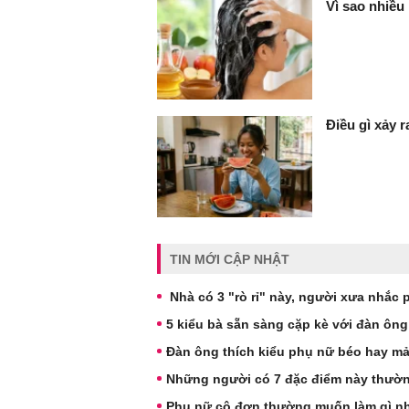
Vì sao nhiều
Điều gì xảy 
TIN MỚI CẬP NHẬT
Nhà có 3 "rò rỉ" này, người xưa nhắc 
5 kiểu bà sẵn sàng cặp kè với đàn ông
Đàn ông thích kiểu phụ nữ béo hay m
Những người có 7 đặc điểm này thườn
Phụ nữ cô đơn thường muốn làm gì nh