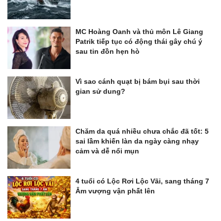
MC Hoàng Oanh và thủ môn Lê Giang
Patrik tiếp tục có động thái gây chú ý
sau tin đồn hẹn hò
Vì sao cánh quạt bị bám bụi sau thời
gian sử dung?
Chăm da quá nhiều chưa chắc đã tốt: 5
sai lầm khiến làn da ngày càng nhạy
cảm và dễ nổi mụn
4 tuổi có Lộc Rơi Lộc Vãi, sang tháng 7
Âm vượng vận phất lên