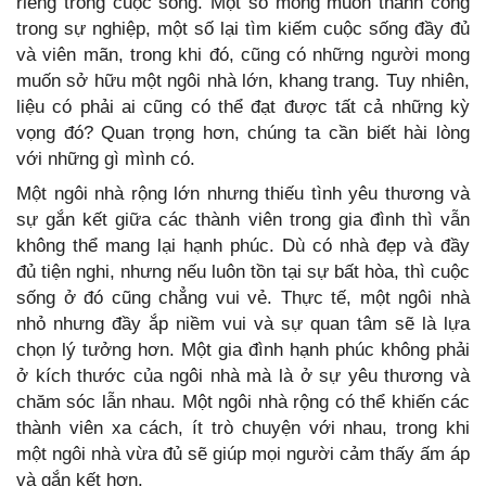
riêng trong cuộc sống. Một số mong muốn thành công
trong sự nghiệp, một số lại tìm kiếm cuộc sống đầy đủ
và viên mãn, trong khi đó, cũng có những người mong
muốn sở hữu một ngôi nhà lớn, khang trang. Tuy nhiên,
liệu có phải ai cũng có thể đạt được tất cả những kỳ
vọng đó? Quan trọng hơn, chúng ta cần biết hài lòng
với những gì mình có.
Một ngôi nhà rộng lớn nhưng thiếu tình yêu thương và
sự gắn kết giữa các thành viên trong gia đình thì vẫn
không thể mang lại hạnh phúc. Dù có nhà đẹp và đầy
đủ tiện nghi, nhưng nếu luôn tồn tại sự bất hòa, thì cuộc
sống ở đó cũng chẳng vui vẻ. Thực tế, một ngôi nhà
nhỏ nhưng đầy ắp niềm vui và sự quan tâm sẽ là lựa
chọn lý tưởng hơn. Một gia đình hạnh phúc không phải
ở kích thước của ngôi nhà mà là ở sự yêu thương và
chăm sóc lẫn nhau. Một ngôi nhà rộng có thể khiến các
thành viên xa cách, ít trò chuyện với nhau, trong khi
một ngôi nhà vừa đủ sẽ giúp mọi người cảm thấy ấm áp
và gắn kết hơn.