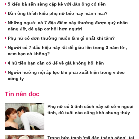
5 kiểu bà sẵn sàng cặp kè với đàn ông có tiền
Đàn ông thích kiểu phụ nữ béo hay mảnh mai?
Những người có 7 đặc điểm này thường được quý nhân
nâng đỡ, dễ gặp cơ hội hơn người
Phụ nữ cô đơn thường muốn làm gì nhất khi tắm?
Người có 7 dấu hiệu này rất dễ giàu lên trong 3 năm tới,
xem bạn có không?
4 hũ tiền bạn cần có để về già không hối hận
Người hướng nội áp lực khi phải xuất hiện trong video
công ty
Tin nên đọc
Phụ nữ có 5 tính cách này sẽ sớm ngoại
tình, dù tuổi nào cũng khó chung thủy
Trong bức tranh 'mã đáo thành công', tại