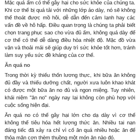
Mặc quá ấm có thể gây hại cho sức khỏe của chúng ta.
Khi cơ thể bị quá tải với những lớp áo dày, nó sẽ không
thể thoát được mồ hôi, dễ dẫn đến cảm lạnh hay các
vấn đề về hô hấp. Điều quan trọng là chúng ta phải biết
chọn trang phục sao cho vừa đủ ấm, không quá dày để
cơ thể có thể dễ dàng điều hòa nhiệt độ. Mặc đồ vừa
vặn và thoải mái sẽ giúp duy trì sức khỏe tốt hơn, tránh
làm suy yếu sức đề kháng của cơ thể.
Ăn quá no
Trong thời kỳ thiếu thốn lương thực, khi bữa ăn không
đủ đầy và thiếu dưỡng chất, người xưa luôn khao khát
có được một bữa ăn no đủ và ngon miệng. Tuy nhiên,
khái niệm "ăn no" ngày nay lại không còn phù hợp với
cuộc sống hiện đại.
Ăn quá no có thể gây hại lớn cho dạ dày vì cơ thể
không thể tiêu hóa hết lượng thức ăn. Nhiều tai nạn
đáng tiếc đã xảy ra chỉ vì cố ăn quá nhiều hoặc ăn để
thỏa mãn cơn thèm thuồng một món ăn nào đó.