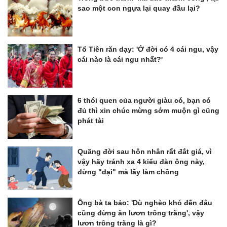
sao một con ngựa lại quay đầu lại?
Tổ Tiên răn dạy: 'Ở đời có 4 cái ngu, vậy
cái nào là cái ngu nhất?'
6 thói quen của người giàu có, bạn có
đủ thì xin chúc mừng sớm muộn gì cũng
phát tài
Quãng đời sau hôn nhân rất đắt giá, vì
vậy hãy tránh xa 4 kiểu đàn ông này,
đừng "dại" mà lấy làm chồng
Ông bà ta bảo: 'Dù nghèo khó đến đâu
cũng đừng ăn lươn trông trăng', vậy
lươn trông trăng là gì?