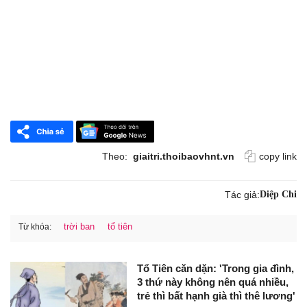
Theo:
giaitri.thoibaovhnt.vn
copy link
Tác giả:
Diệp Chi
trời ban
tổ tiên
Từ khóa:
Tổ Tiên căn dặn: 'Trong gia đình,
3 thứ này không nên quá nhiều,
trẻ thì bất hạnh già thì thê lương'