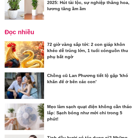
2025: Hút tài lộc, sự nghiệp thăng hoa,
lương tăng ầm ầm
Đọc nhiều
72 giờ vàng sắp tới: 2 con giáp khôn
khéo dễ trúng lớn, 1 tuổi cónguồn thu
phụ bất ngờ
Chồng cũ Lan Phương tiết lộ gặp 'khó
khăn để ở bên các con'
Mẹo làm sạch quạt điện không cần tháo
lắp: Sạch bóng như mới chỉ trong 5
phút!
Tinh dầu bưởi có tác dụng gì? Những