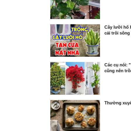
Cây lưỡi hổ 
cải trôi sông
Các cụ nói: 
cũng nên trồ
Thường xuyên