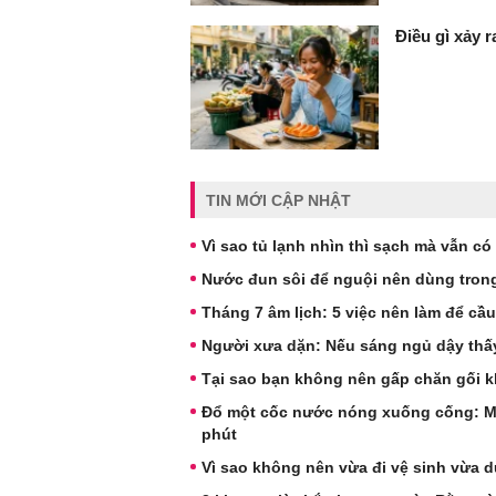
Điều gì xảy 
TIN MỚI CẬP NHẬT
Vì sao tủ lạnh nhìn thì sạch mà vẫn có
Nước đun sôi để nguội nên dùng trong
Tháng 7 âm lịch: 5 việc nên làm để cầu
Người xưa dặn: Nếu sáng ngủ dậy thấy
Tại sao bạn không nên gấp chăn gối k
Đổ một cốc nước nóng xuống cống: Mẹo
phút
Vì sao không nên vừa đi vệ sinh vừa d