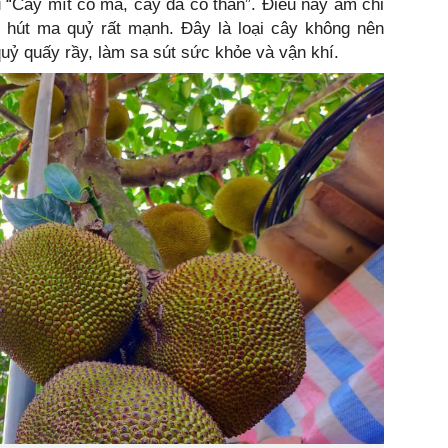
u “Cây mít có ma, cây đa có thần”. Điều này ám chỉ
hu hút ma quỷ rất mạnh. Đây là loại cây không nên
quỷ quấy rầy, làm sa sút sức khỏe và vận khí.