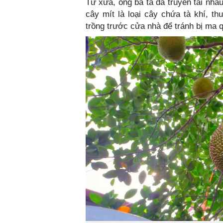
Từ xưa, ông bà ta đã truyền tai nha
cây mít là loại cây chứa tà khí, t
trồng trước cửa nhà để tránh bị ma 