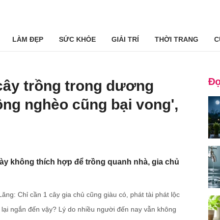
LÀM ĐẸP
SỨC KHỎE
GIẢI TRÍ
THỜI TRANG
C
Đọ
i cây trồng trong dương
ông nghèo cũng bại vong',
ày không thích hợp để trồng quanh nhà, gia chủ
ng: Chỉ cần 1 cây gia chủ cũng giàu có, phát tài phát lộc
lại ngắn đến vậy? Lý do nhiều người đến nay vẫn không