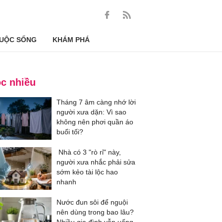
UỘC SỐNG
KHÁM PHÁ
c nhiều
Tháng 7 âm càng nhớ lời
người xưa dặn: Vì sao
không nên phơi quần áo
buổi tối?
Nhà có 3 "rò rỉ" này,
người xưa nhắc phải sửa
sớm kẻo tài lộc hao
nhanh
Nước đun sôi để nguội
nên dùng trong bao lâu?