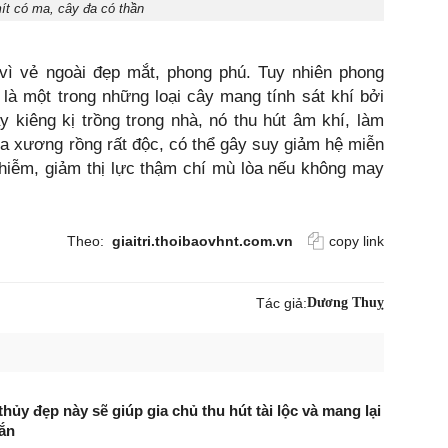
ít có ma, cây đa có thần
vì vẻ ngoài đẹp mắt, phong phú. Tuy nhiên phong
là một trong những loại cây mang tính sát khí bởi
y kiêng kị trồng trong nhà, nó thu hút âm khí, làm
của xương rồng rất độc, có thể gây suy giảm hệ miễn
nhiễm, giảm thị lực thậm chí mù lòa nếu không may
Theo:
giaitri.thoibaovhnt.com.vn
copy link
Tác giả:
Dương Thuỵ
hủy đẹp này sẽ giúp gia chủ thu hút tài lộc và mang lại
ắn