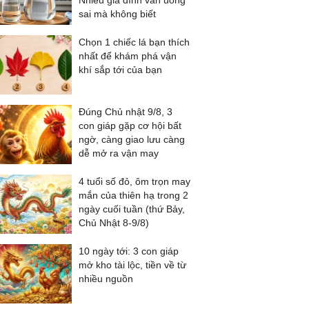
Nhiều gia đình vẫn uống
sai mà không biết
Chọn 1 chiếc lá bạn thích
nhất để khám phá vận
khí sắp tới của bạn
Đúng Chủ nhật 9/8, 3
con giáp gặp cơ hội bất
ngờ, càng giao lưu càng
dễ mở ra vận may
4 tuổi số đỏ, ôm trọn may
mắn của thiên hạ trong 2
ngày cuối tuần (thứ Bảy,
Chủ Nhật 8-9/8)
10 ngày tới: 3 con giáp
mở kho tài lộc, tiền về từ
nhiều nguồn