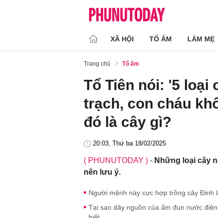
XÃ HỘI
TỔ ẤM
LÀM MẸ
Trang chủ
Tổ ấm
Tổ Tiên nói: '5 loạ
trạch, con cháu kh
đó là cây gì?
20:03, Thứ ba 18/02/2025
( PHUNUTODAY )
-
Những loại cây n
nên lưu ý.
Người mệnh này cực hợp trồng cây Đinh Lă
Tại sao dây nguồn của ấm đun nước điện 
biết