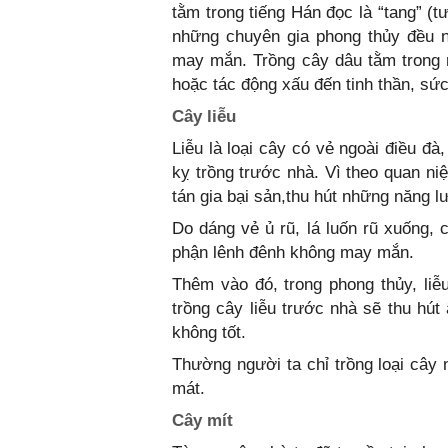
tằm trong tiếng Hán đọc là “tang” (
những chuyên gia phong thủy đều n
may mắn. Trồng cây dâu tằm trong 
hoặc tác động xấu đến tinh thần, sức
Cây liễu
Liễu là loại cây có vẻ ngoài điều đà
kỵ trồng trước nhà. Vì theo quan ni
tán gia bại sản,thu hút những năng l
Do dáng vẻ ủ rũ, lá luốn rũ xuống, 
phận lênh đênh không may mắn.
Thêm vào đó, trong phong thủy, liễ
trồng cây liễu trước nhà sẽ thu hút
không tốt.
Thường người ta chỉ trồng loại cây
mát.
Cây mít