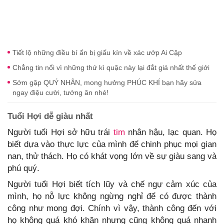
Tiết lộ những điều bí ẩn bị giấu kín về xác ướp Ai Cập
Chẳng tin nổi vì những thứ kì quặc này lại đắt giá nhất thế giới
Sớm gặp QUÝ NHÂN, mong hưởng PHÚC KHÍ bạn hãy sửa
ngay điệu cười, tướng ăn nhé!
Tuổi Hợi dễ giàu nhất
Người tuổi Hợi sở hữu trái
tim
nhân hậu, lạc quan. Họ
biết dựa vào thực lực của mình để chinh phục mọi gian
nan, thử thách. Họ có khát vọng lớn về sự giàu sang và
phú quý.
Người tuổi Hợi biết tích lũy và chế ngự cảm xúc của
mình, họ nỗ lực không ngừng nghỉ để có được thành
công như mong đợi. Chính vì vậy, thành công đến với
họ không quá khó khăn nhưng cũng không quá nhanh