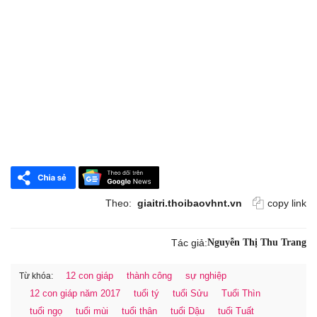
Theo:
giaitri.thoibaovhnt.vn
copy link
Tác giả:
Nguyễn Thị Thu Trang
12 con giáp
thành công
sự nghiệp
Từ khóa:
12 con giáp năm 2017
tuổi tý
tuổi Sửu
Tuổi Thìn
tuổi ngọ
tuổi mùi
tuổi thân
tuổi Dậu
tuổi Tuất