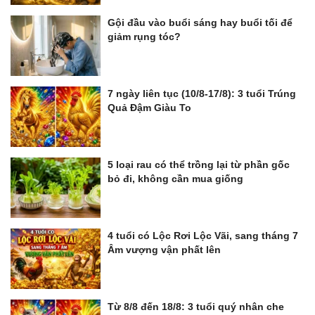
Gội đầu vào buổi sáng hay buổi tối để
giảm rụng tóc?
7 ngày liên tục (10/8-17/8): 3 tuổi Trúng
Quả Đậm Giàu To
5 loại rau có thể trồng lại từ phần gốc
bỏ đi, không cần mua giống
4 tuổi có Lộc Rơi Lộc Vãi, sang tháng 7
Âm vượng vận phất lên
Từ 8/8 đến 18/8: 3 tuổi quý nhân che