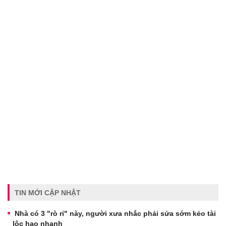
TIN MỚI CẬP NHẬT
Nhà có 3 "rò rỉ" này, người xưa nhắc phải sửa sớm kẻo tài
lộc hao nhanh