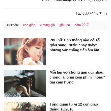
Tác giả:
Dương Thuỵ
con giáp
vương giả
giàu có
năm 2017
Từ khóa:
Phụ nữ sinh tháng nào có số
giàu sang, "lười chảy thây"
nhưng vẫn thăng tiến ầm ầm
Mỗi lần vợ chồng gần gũi nhau,
chồng lại phải xem phim "nóng"
tìm cảm hứng
Tổng quan tử vi 12 con giáp
tháng 10/2016