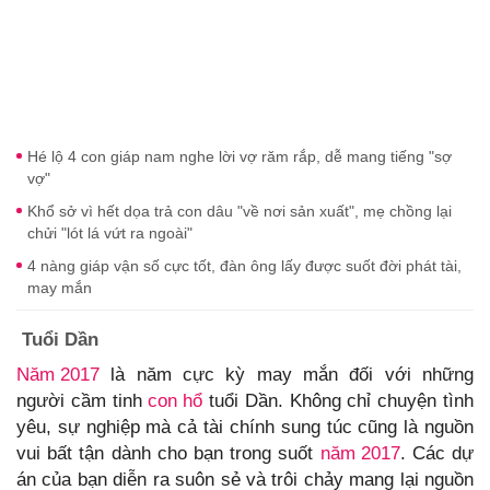
Hé lộ 4 con giáp nam nghe lời vợ răm rắp, dễ mang tiếng "sợ
vợ"
Khổ sở vì hết dọa trả con dâu "về nơi sản xuất", mẹ chồng lại
chửi "lót lá vứt ra ngoài"
4 nàng giáp vận số cực tốt, đàn ông lấy được suốt đời phát tài,
may mắn
Tuổi Dần
Năm 2017
là năm cực kỳ may mắn đối với những
người cầm tinh
con hổ
tuổi Dần. Không chỉ chuyện tình
yêu, sự nghiệp mà cả tài chính sung túc cũng là nguồn
vui bất tận dành cho bạn trong suốt
năm 2017
. Các dự
án của bạn diễn ra suôn sẻ và trôi chảy mang lại nguồn