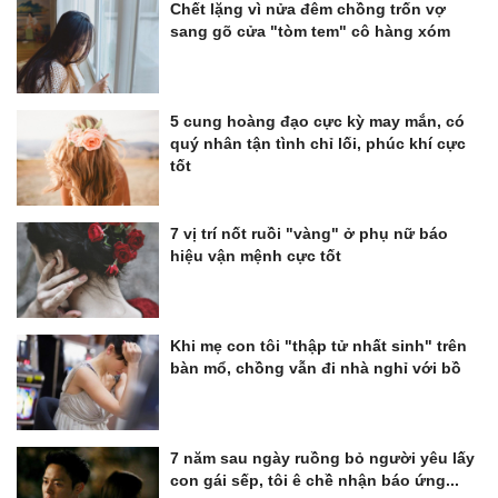
Chết lặng vì nửa đêm chồng trốn vợ
sang gõ cửa "tòm tem" cô hàng xóm
5 cung hoàng đạo cực kỳ may mắn, có
quý nhân tận tình chỉ lối, phúc khí cực
tốt
7 vị trí nốt ruồi "vàng" ở phụ nữ báo
hiệu vận mệnh cực tốt
Khi mẹ con tôi "thập tử nhất sinh" trên
bàn mổ, chồng vẫn đi nhà nghỉ với bồ
7 năm sau ngày ruồng bỏ người yêu lấy
con gái sếp, tôi ê chề nhận báo ứng...