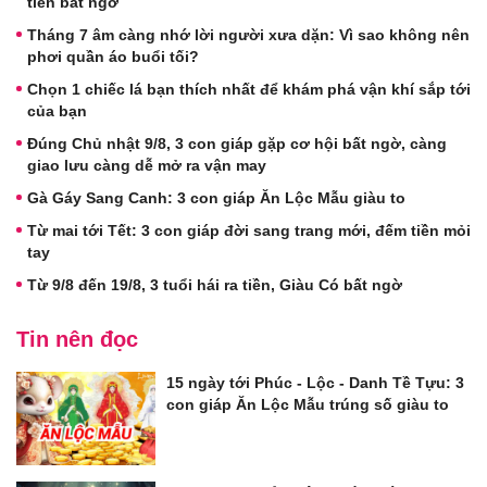
tiền bất ngờ
Tháng 7 âm càng nhớ lời người xưa dặn: Vì sao không nên
phơi quần áo buổi tối?
Chọn 1 chiếc lá bạn thích nhất để khám phá vận khí sắp tới
của bạn
Đúng Chủ nhật 9/8, 3 con giáp gặp cơ hội bất ngờ, càng
giao lưu càng dễ mở ra vận may
Gà Gáy Sang Canh: 3 con giáp Ăn Lộc Mẫu giàu to
Từ mai tới Tết: 3 con giáp đời sang trang mới, đếm tiền mỏi
tay
Từ 9/8 đến 19/8, 3 tuổi hái ra tiền, Giàu Có bất ngờ
Tin nên đọc
15 ngày tới Phúc - Lộc - Danh Tề Tựu: 3
con giáp Ăn Lộc Mẫu trúng số giàu to