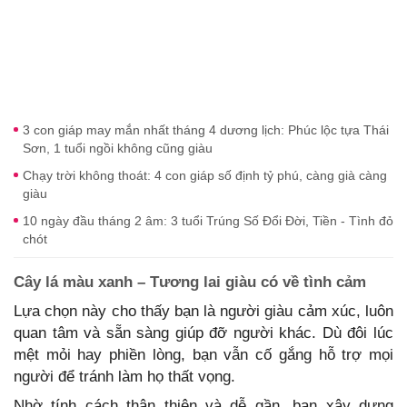
3 con giáp may mắn nhất tháng 4 dương lịch: Phúc lộc tựa Thái
Sơn, 1 tuổi ngồi không cũng giàu
Chạy trời không thoát: 4 con giáp số định tỷ phú, càng già càng
giàu
10 ngày đầu tháng 2 âm: 3 tuổi Trúng Số Đổi Đời, Tiền - Tình đỏ
chót
Cây lá màu xanh – Tương lai giàu có về tình cảm
Lựa chọn này cho thấy bạn là người giàu cảm xúc, luôn
quan tâm và sẵn sàng giúp đỡ người khác. Dù đôi lúc
mệt mỏi hay phiền lòng, bạn vẫn cố gắng hỗ trợ mọi
người để tránh làm họ thất vọng.
Nhờ tính cách thân thiện và dễ gần, bạn xây dựng