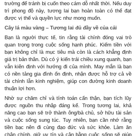
trường để tránh bị cuốn theo cám dỗ nhất thời. Nếu duy
trì phong độ này, tương lai bạn hoàn toàn có thể đạt
được vị thế và quyền lực như mong muốn.
Cây lá màu vàng – Tương lai đủ đầy về của cải
Bạn là người thực tế, tin rằng tài chính đóng vai trò
quan trọng trong cuộc sống hạnh phúc. Kiếm tiền với
bạn không chỉ là mục tiêu mà còn là cách khẳng định
giá trị bản thân. Dù có ý kiến trái chiều xung quanh, bạn
vẫn kiên định với hướng đi của mình. May mắn là bạn
có nền tảng gia đình ổn định, nhận được hỗ trợ cả về
tài chính lẫn kinh nghiệm, giúp con đường kinh doanh
thuận lợi hơn.
Nhờ sự chăm chỉ và tính toán cẩn thận, bạn tích lũy
được nguồn thu nhập đáng kể. Trong tương lai, khả
năng cao bạn sẽ trở thành ông/bà chủ, sở hữu tài sản
và cuộc sống sung túc. Tuy nhiên, bạn cần nhớ rằng
tiền bạc nên đi cùng đạo đức và sức khỏe. Làm ăn
chân chính, giữ uy tín và cân bằng cuộc sống sẽ giúp