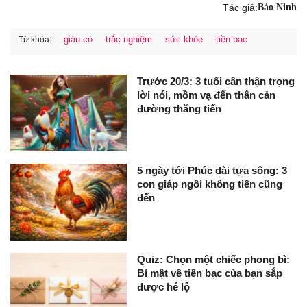
Tác giả:
Bảo Ninh
giàu có
trắc nghiệm
sức khỏe
tiền bac
Từ khóa:
Trước 20/3: 3 tuổi cần thận trọng
lời nói, mồm vạ đến thân cản
đường thăng tiến
5 ngày tới Phúc dài tựa sông: 3
con giáp ngồi không tiền cũng
đến
Quiz: Chọn một chiếc phong bì:
Bí mật về tiền bạc của bạn sắp
được hé lộ