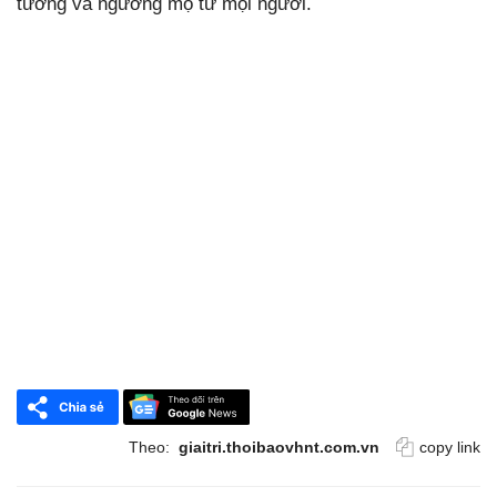
tưởng và ngưỡng mộ từ mọi người.
Theo:
giaitri.thoibaovhnt.com.vn
copy link