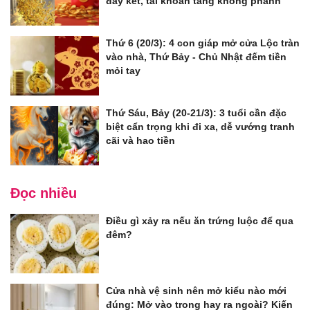
đầy két, tài khoản tăng không phanh
Thứ 6 (20/3): 4 con giáp mở cửa Lộc tràn
vào nhà, Thứ Bảy - Chủ Nhật đếm tiền
mỏi tay
Thứ Sáu, Bảy (20-21/3): 3 tuổi cần đặc
biệt cẩn trọng khi đi xa, dễ vướng tranh
cãi và hao tiền
Đọc nhiều
Điều gì xảy ra nếu ăn trứng luộc để qua
đêm?
Cửa nhà vệ sinh nên mở kiểu nào mới
đúng: Mở vào trong hay ra ngoài? Kiến