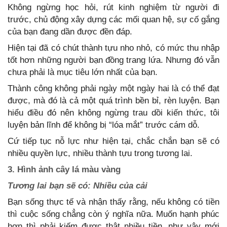
Không ngừng học hỏi, rút kinh nghiệm từ người đi
trước, chủ động xây dựng các mối quan hệ, sự cố gắng
của bạn đang dần được đền đáp.
Hiện tại đã có chút thành tựu nho nhỏ, có mức thu nhập
tốt hơn những người bạn đồng trang lứa. Nhưng đó vẫn
chưa phải là mục tiêu lớn nhất của bạn.
Thành công không phải ngày một ngày hai là có thể đạt
được, mà đó là cả một quá trình bền bỉ, rèn luyện. Bạn
hiểu điều đó nên không ngừng trau dồi kiến thức, tôi
luyện bản lĩnh để không bị “lóa mắt” trước cám dỗ.
Cứ tiếp tục nỗ lực như hiện tại, chắc chắn bạn sẽ có
nhiều quyền lực, nhiều thành tựu trong tương lai.
3. Hình ảnh cây lá màu vàng
Tương lai bạn sẽ có: Nhiều của cải
Bạn sống thực tế và nhận thấy rằng, nếu không có tiền
thì cuộc sống chẳng còn ý nghĩa nữa. Muốn hạnh phúc
hơn thì phải kiếm được thật nhiều tiền, như vậy mới