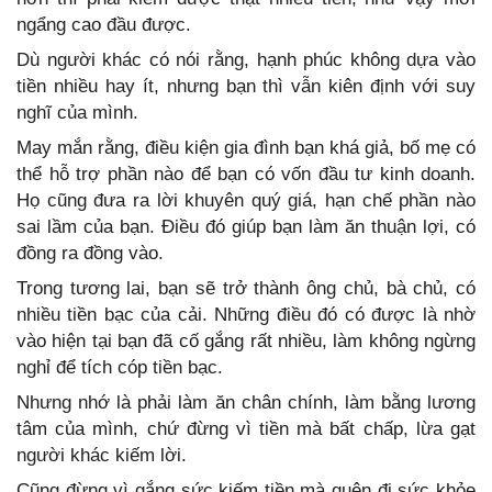
ngẩng cao đầu được.
Dù người khác có nói rằng, hạnh phúc không dựa vào
tiền nhiều hay ít, nhưng bạn thì vẫn kiên định với suy
nghĩ của mình.
May mắn rằng, điều kiện gia đình bạn khá giả, bố mẹ có
thể hỗ trợ phần nào để bạn có vốn đầu tư kinh doanh.
Họ cũng đưa ra lời khuyên quý giá, hạn chế phần nào
sai lầm của bạn. Điều đó giúp bạn làm ăn thuận lợi, có
đồng ra đồng vào.
Trong tương lai, bạn sẽ trở thành ông chủ, bà chủ, có
nhiều tiền bạc của cải. Những điều đó có được là nhờ
vào hiện tại bạn đã cố gắng rất nhiều, làm không ngừng
nghỉ để tích cóp tiền bạc.
Nhưng nhớ là phải làm ăn chân chính, làm bằng lương
tâm của mình, chứ đừng vì tiền mà bất chấp, lừa gạt
người khác kiếm lời.
Cũng đừng vì gắng sức kiếm tiền mà quên đi sức khỏe