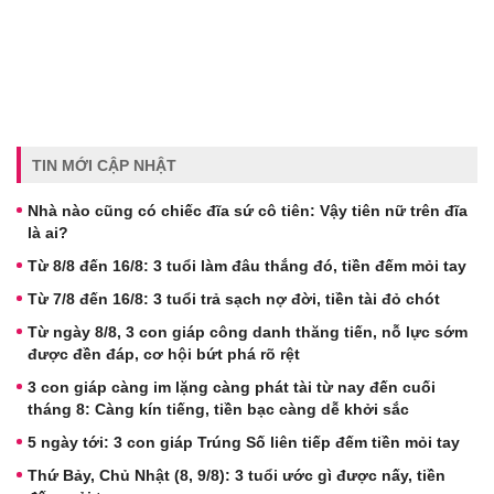
TIN MỚI CẬP NHẬT
Nhà nào cũng có chiếc đĩa sứ cô tiên: Vậy tiên nữ trên đĩa
là ai?
Từ 8/8 đến 16/8: 3 tuổi làm đâu thắng đó, tiền đếm mỏi tay
Từ 7/8 đến 16/8: 3 tuổi trả sạch nợ đời, tiền tài đỏ chót
Từ ngày 8/8, 3 con giáp công danh thăng tiến, nỗ lực sớm
được đền đáp, cơ hội bứt phá rõ rệt
3 con giáp càng im lặng càng phát tài từ nay đến cuối
tháng 8: Càng kín tiếng, tiền bạc càng dễ khởi sắc
5 ngày tới: 3 con giáp Trúng Số liên tiếp đếm tiền mỏi tay
Thứ Bảy, Chủ Nhật (8, 9/8): 3 tuổi ước gì được nấy, tiền