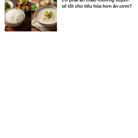
sẽ tốt cho tiêu hóa hơn ăn cơm?